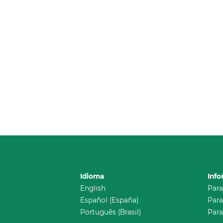
Idioma
Inf
English
Para
Español (España)
Para
Português (Brasil)
Para