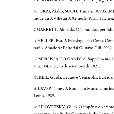
aristocracia de corte. Rio de Janeiro: Jorge Zah
FUKAI, Akiko; SUOH, Tamari; IWAGAMI, Miki
mode du XVIIIe au XXe siècle. Paris: Taschen,
GARRETT, Almeida. O Toucador, periódico s
HELLER, Eva. A Psicologia das Cores. Como 
razão. Amadora: Editorial Gustavo Gili, 2007.
IMPRENSA DO GANDRA. Supplemento à Borb
1, n. 104, n.p., 13 de setembro de 1821.
KEIL, Guida. Leques e Ventarolas. Lusíada, P
LAVER, James. A Roupa e a Moda. Uma hist
Letras, 1989.
LIPOVETSKY, Gilles. O império do efêmero: