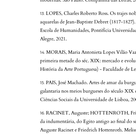
modernas. São Paulo: Companhia das Letras, 2
LOPES, Charles Roberto Ross. Os trajes nobr
aquarelas de Jean-Baptiste Debret (1817-1827)
Escola de Humanidades, Pontifícia Universida
Alegre, 2021.
MORAIS, Maria Antonieta Lopes Vilão Vaz 
primeira metade do séc. XIX: mercado e evol
História da Arte Portuguesa) - Faculdade de Le
PAIS, José Machado. Artes de amar da burgu
galantaria nos meios burgueses do século XIX 
Ciências Sociais da Universidade de Lisboa, 20
RACINET, Auguste; HOTTENROTH, Friedri
da indumentária, do Egito antigo ao final do s
Auguste Racinet e Friedrich Hottenroth. Meliss