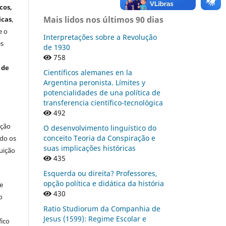
cos,
Mais lidos nos últimos 90 dias
icas
,
e o
Interpretações sobre a Revolução
es
de 1930
758
 de
Científicos alemanes en la
Argentina peronista. Límites y
potencialidades de una política de
transferencia científico-tecnológica
492
ação
O desenvolvimento linguístico do
conceito Teoria da Conspiração e
ndo os
suas implicações históricas
buição
435
Esquerda ou direita? Professores,
opção política e didática da história
re
430
o
Ratio Studiorum da Companhia de
Jesus (1599): Regime Escolar e
fico