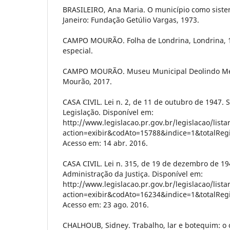
BRASILEIRO, Ana Maria. O município como sistem
Janeiro: Fundação Getúlio Vargas, 1973.
CAMPO MOURÃO. Folha de Londrina, Londrina, 10
especial.
CAMPO MOURÃO. Museu Municipal Deolindo Me
Mourão, 2017.
CASA CIVIL. Lei n. 2, de 11 de outubro de 1947. 
Legislação. Disponível em:
http://www.legislacao.pr.gov.br/legislacao/list
action=exibir&codAto=15788&indice=1&totalRe
Acesso em: 14 abr. 2016.
CASA CIVIL. Lei n. 315, de 19 de dezembro de 19
Administração da Justiça. Disponível em:
http://www.legislacao.pr.gov.br/legislacao/list
action=exibir&codAto=16234&indice=1&totalRe
Acesso em: 23 ago. 2016.
CHALHOUB, Sidney. Trabalho, lar e botequim: o 