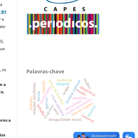
ça
C BY
r e
eio
l),
que
, os
Palavras-chave
mulher
medicina
teoria da história.
história cultural
entrudo
imagens
m a
relações interfirmas
tempo
obstetrícia
positivismo
estado
co
,
favela
classe operária
memória
história.
escrita da história
greves
alcoolismo
luta de classes.
borgismo.
trabalho
história
asilo
carnaval
desigualdade social
ores a
ios