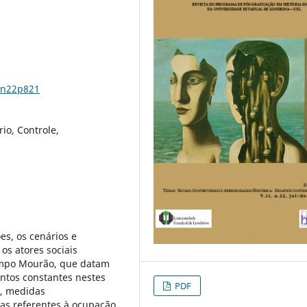
1n22p821
io, Controle,
ões, os cenários e
os atores sociais
ampo Mourão, que datam
ntos constantes nestes
PDF
s, medidas
cas referentes à ocupação