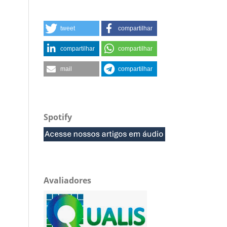
tweet
compartilhar
compartilhar
compartilhar
mail
compartilhar
Spotify
Avaliadores