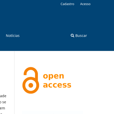
Cadastro
Acesso
Notícias
Buscar
dade
o se
bem