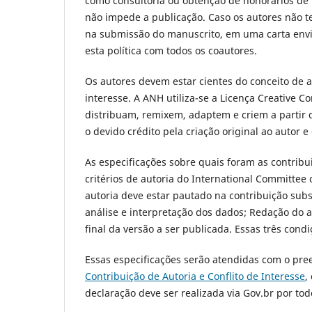
como consultoria ou obtenção de honorários de p
não impede a publicação. Caso os autores não t
na submissão do manuscrito, em uma carta envia
esta política com todos os coautores.
Os autores devem estar cientes do conceito de a
interesse. A ANH utiliza-se a Licença Creative 
distribuam, remixem, adaptem e criem a partir 
o devido crédito pela criação original ao autor e
As especificações sobre quais foram as contribu
critérios de autoria do International Committee
autoria deve estar pautado na contribuição subs
análise e interpretação dos dados; Redação do ar
final da versão a ser publicada. Essas três con
Essas especificações serão atendidas com o pr
Contribuição de Autoria e Conflito de Interesse
,
declaração deve ser realizada via Gov.br por t