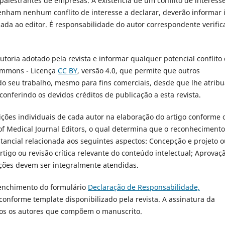
alestrantes de empresas. A existência de um conflito de interess
enham nenhum conflito de interesse a declarar, deverão informar 
da ao editor. É responsabilidade do autor correspondente verific
utoria adotado pela revista e informar qualquer potencial conflito
Commons - Licença
CC BY
, versão 4.0, que permite que outros
do seu trabalho, mesmo para fins comerciais, desde que lhe atrib
 conferindo os devidos créditos de publicação a esta revista.
ições individuais de cada autor na elaboração do artigo conforme 
 of Medical Journal Editors, o qual determina que o reconheciment
tancial relacionada aos seguintes aspectos: Concepção e projeto 
tigo ou revisão crítica relevante do conteúdo intelectual; Aprovaç
dições devem ser integralmente atendidas.
eenchimento do formulário
Declaração de Responsabilidade,
 conforme template disponibilizado pela revista. A assinatura da
odos os autores que compõem o manuscrito.