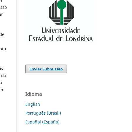
es
isso
ar
 de
uam
os
Enviar Submissão
o da
ou
ão
Idioma
English
Português (Brasil)
Español (España)