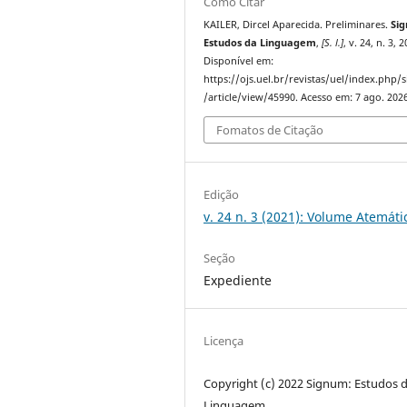
Como Citar
KAILER, Dircel Aparecida. Preliminares.
Si
Estudos da Linguagem
,
[S. l.]
, v. 24, n. 3, 
Disponível em:
https://ojs.uel.br/revistas/uel/index.php
/article/view/45990. Acesso em: 7 ago. 2026
Fomatos de Citação
Edição
v. 24 n. 3 (2021): Volume Atemáti
Seção
Expediente
Licença
Copyright (c) 2022 Signum: Estudos 
Linguagem