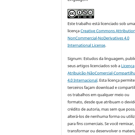
Este trabalho está licenciado sob um
licença
Creative Commons Attribution
NonCommercial-NoDerivatives 4.0
International License
.
Signum: Estudos da linguagem, publi
seus artigos licenciados sob a
Licença
Atribuição-NãoComercial-Compartilh
4.0 Internacional
. Esta licença permit
terceiros façam download e compart
os trabalhos em qualquer meio ou
formato, desde que atribuam o devid
crédito de autoria, mas sem que pos
alterá-los de nenhuma forma ou utiliz
para fins comerciais. Se você remixar,
transformar ou desenvolver o materia