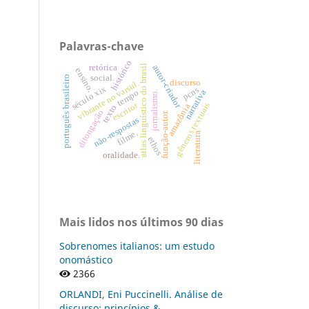
Palavras-chave
histórico
atlas linguístico do brasil
autor-criador
retórica
ensino.
social.
português brasileiro
discurso
vibrante no varsul.
século xix
pcns
narrativa
tempo
jornalismo.
escritor
gêneros textuais
amazônia
texto
ditongação
função-autor.
não-respostas
filme.
literatura
ethos
oralidade.
Mais lidos nos últimos 90 dias
Sobrenomes italianos: um estudo
onomástico
2366
ORLANDI, Eni Puccinelli. Análise de
discurso: princípios &