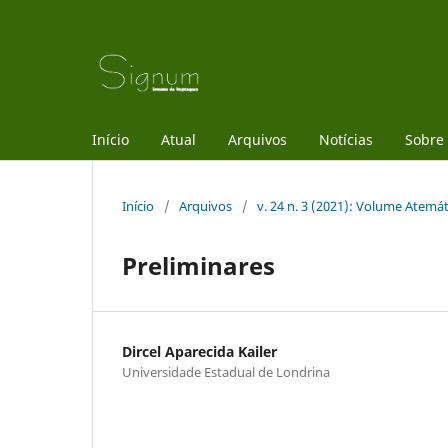
Início
Atual
Arquivos
Notícias
Sobre
Início
/
Arquivos
/
v. 24 n. 3 (2021): Volume Atemá
Preliminares
Dircel Aparecida Kailer
Universidade Estadual de Londrina