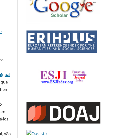
a
-
ca
aIgual
e que
ilhem
o
sam
á-los
l, não