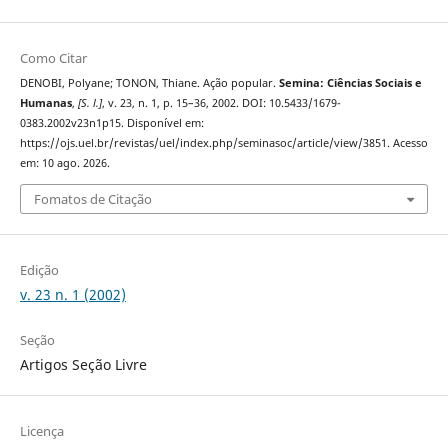
Como Citar
DENOBI, Polyane; TONON, Thiane. Ação popular.
Semina: Ciências Sociais e
Humanas
,
[S. l.]
, v. 23, n. 1, p. 15–36, 2002. DOI: 10.5433/1679-
0383.2002v23n1p15. Disponível em:
https://ojs.uel.br/revistas/uel/index.php/seminasoc/article/view/3851. Acesso
em: 10 ago. 2026.
Fomatos de Citação
Edição
v. 23 n. 1 (2002)
Seção
Artigos Seção Livre
Licença