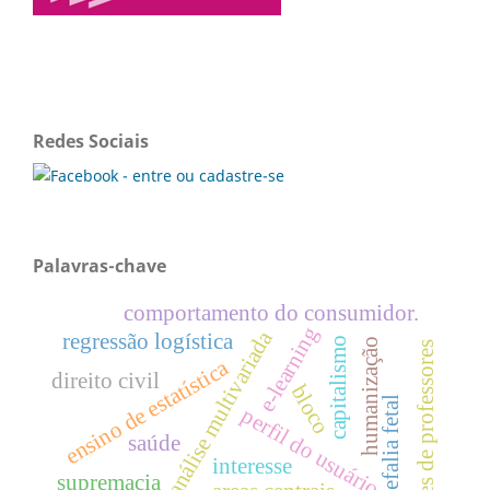
Redes Sociais
Palavras-chave
comportamento do consumidor.
e-learning
análise multivariada
regressão logística
capitalismo
humanização
saberes de professores
ensino de estatística
direito civil
bloco
anencefalia fetal
perfil do usuário
saúde
interesse
supremacia