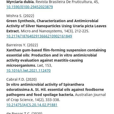
Myrciaria dubia.
Revista Brasileira De Fruticultura,
45
,
10.1590/0100-29452023879
Mishra S. (2022)
Green Synthesis, Characterization and Antimicrobial
Activity of Silver Nanoparticles Using Uraria picta Leaves
Extract.
Micro and Nanosystems,
14
(3),
212-225.
10.2174/1876402913666210902161849
Barreiros Y. (2022)
Xanthan gum-based film-forming suspension containing
essential oils: Production and in vitro antimicrobial
activity evaluation against mastitis-causing
microorganisms.
Lwt,
153
,
10.1016/j.lwt.2021.112470
Cabral F.D. (2020)
In vitro antimicrobial activity of Spiranthera
odoratissima A. St. Hil. essential oils against foodborne
pathogens and food spoilage bacteria.
Australian Journal
of Crop Science,
14
(2),
333-338.
10.21475/AJCS.20.14.02.P1881
de Passos T.C. (2020)