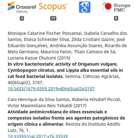
3
17
0
Monique Catarine Fischer Possamai, Isabela Carvalho dos
Santos, Eloísa Schneider Silva, Zilda Cristiani Gazim, José
Eduardo Gonçalves, Andréia Assunção Soares, Ricardo de
Melo Germano, Maurício Fanin, Thaís Camaso de Sá,
Luciana Kazue Otutumi (2019)
In vitro bacteriostatic activity of Origanum vulgare,
Cymbopogon citratus, and Lippia alba essential oils in
cat food bacterial isolates.
Semina: Ciências Agrárias,
40
(6Supl2),
3107.
10.5433/1679-0359.2019v40n6Supl2p3107
Caio Henrique da Silva Santos, Roberta Hilsdorf Piccoli,
Victor Maximiliano Reis Tebaldi (2017)
Atividade antimicrobiana de óleos essenciais e
compostos isolados frente aos agentes patogênicos de
origem clínica e alimentar.
Revista do Instituto Adolfo
Lutz,
76
,
1.
10.53393/rial.2017.v76.33539