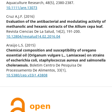
Aquaculture Research,
48
(5),
2380-2387.
10.1111/are.13073
Cruz A.J.F. (2016)
Evaluation of the antibacterial and modulating activity of
methanolic and hexanic extracts of the Allium cepa leaf.
Revista Ciencias De La Salud,
14
(2),
191-200.
10.12804/revsalud14.02.2016.04
Araújo L.S. (2015)
Chemical composition and susceptibility of oregano
essential oil (Origanum vulgare L., Lamiaceae) on strains
of escherichia coli, staphylococcus aureus and salmonella
choleraesuis.
Boletim Centro De Pesquisa De
Processamento De Alimentos,
33
(1),
10.5380/cep.v33i1.43808