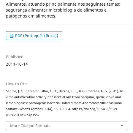
Alimentos, atuando principalmente nos seguintes temas:
segurança alimentar,microbiologia de alimentos e
patógenos em alimentos.
PDF (Português (Brasil))
Published
2011-10-14
How to Cite
Santos, J. C., Carvalho Filho, C. D., Barros, T. F., & Guimarães, A. G. (2011). In
vitro antimicrobial activity of essential oils from oregano, garlic, clove and
lemon against pathogenic bacteria isolated from Anomalocardia brasiliana.
Semina: Ciências Agrárias
,
32
(4), 1557–1564. https://doi.org/10.5433/1679-
0359.2011v32n4p1557
More Citation Formats