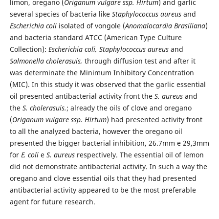
limon, oregano (
Origanum vulgare ssp. Hirtum
) and garlic
several species of bacteria like
Staphylococcus aureus
and
Escherichia coli
isolated of vongole (
Anomalocardia Brasiliana
)
and bacteria standard ATCC (American Type Culture
Collection):
Escherichia coli, Staphylococcus aureus
and
Salmonella cholerasuis,
through diffusion test and after it
was determinate the Minimum Inhibitory Concentration
(MIC). In this study it was observed that the garlic essential
oil presented antibacterial activity front the
S. aureus
and
the
S. cholerasuis.
; already the oils of clove and oregano
(
Origanum vulgare ssp. Hirtum
) had presented activity front
to all the analyzed bacteria, however the oregano oil
presented the bigger bacterial inhibition, 26.7mm e 29,3mm
for
E. coli
e
S. aureus
respectively. The essential oil of lemon
did not demonstrate antibacterial activity. In such a way the
oregano and clove essential oils that they had presented
antibacterial activity appeared to be the most preferable
agent for future research.