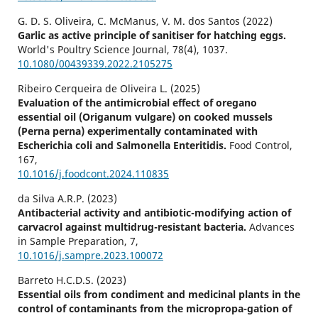
G. D. S. Oliveira, C. McManus, V. M. dos Santos (2022)
Garlic as active principle of sanitiser for hatching eggs.
World's Poultry Science Journal,
78
(4),
1037.
10.1080/00439339.2022.2105275
Ribeiro Cerqueira de Oliveira L. (2025)
Evaluation of the antimicrobial effect of oregano
essential oil (Origanum vulgare) on cooked mussels
(Perna perna) experimentally contaminated with
Escherichia coli and Salmonella Enteritidis.
Food Control,
167
,
10.1016/j.foodcont.2024.110835
da Silva A.R.P. (2023)
Antibacterial activity and antibiotic-modifying action of
carvacrol against multidrug-resistant bacteria.
Advances
in Sample Preparation,
7
,
10.1016/j.sampre.2023.100072
Barreto H.C.D.S. (2023)
Essential oils from condiment and medicinal plants in the
control of contaminants from the micropropa-gation of