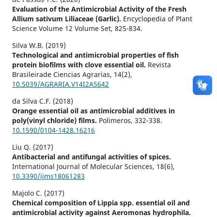
Evaluation of the Antimicrobial Activity of the Fresh
Allium sativum Liliaceae (Garlic).
Encyclopedia of Plant
Science Volume 12 Volume Set,
825-834.
Silva W.B. (2019)
Technological and antimicrobial properties of fish
protein biofilms with clove essential oil.
Revista
Brasileirade Ciencias Agrarias,
14
(2),
10.5039/AGRARIA.V14I2A5642
da Silva C.F. (2018)
Orange essential oil as antimicrobial additives in
poly(vinyl chloride) films.
Polimeros,
332-338.
10.1590/0104-1428.16216
Liu Q. (2017)
Antibacterial and antifungal activities of spices.
International Journal of Molecular Sciences,
18
(6),
10.3390/ijms18061283
Majolo C. (2017)
Chemical composition of Lippia spp. essential oil and
antimicrobial activity against Aeromonas hydrophila.