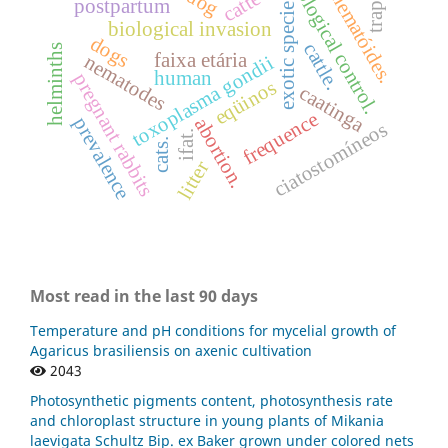
biological control.
dog
traps.
catte
nematóides.
postpartum
exotic specie
biological invasion
dogs
cattle.
helminths
faixa etária
nematodes
toxoplasma gondii
human
pregnant rabbits
eqüinos
caatinga
frequence
prevalence
abortion.
ciatostomíneos
ifat.
cats.
litter
Most read in the last 90 days
Temperature and pH conditions for mycelial growth of
Agaricus brasiliensis on axenic cultivation
2043
Photosynthetic pigments content, photosynthesis rate
and chloroplast structure in young plants of Mikania
laevigata Schultz Bip. ex Baker grown under colored nets