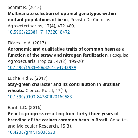
Schmit R. (2018)
Multivariate selection of optimal genotypes within
mutant populations of bean.
Revista De Ciencias
Agroveterinarias,
17
(4),
472-480.
10.5965/223811711732018472
Flôres J.d.A. (2017)
Agronomic and qualitative traits of common bean as a
function of the straw and nitrogen fertilization.
Pesquisa
Agropecuaria Tropical,
47
(2),
195-201.
10.1590/1983-40632016v4743979
Luche H.d.S. (2017)
Stay-green character and its contribution in Brazilian
wheats.
Ciencia Rural,
47
(1),
10.1590/0103-8478CR20160583
Barili L.D. (2016)
Genetic progress resulting from forty-three years of
breeding of the carioca common bean in Brazil.
Genetics
and Molecular Research,
15
(3),
10.4238/gmr.15038523