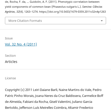
de, Rocha, F. da, … Guidolin, A. F. (2011). Phenotypic correlation between
yield components of common bean (Phaseolus vulgaris L.).
Semina: Ciências
Agrárias
,
32
(4), 1263–1274. https://doi.org/10.5433/1679-0359.2011v32n4p1263
More Citation Formats
Issue
Vol. 32 No. 4 (2011)
Section
Articles
License
Copyright (c) 2011 Leiri Daiane Barli, Naine Martins do Vale, Pedro
Patric Pinho Morais, Joana Neres da Cruz Baldissera, Carmelice Boff
de Almeida, Fabiani da Rocha, Giseli Valentini, Juliano Garcia
Bertoldo, Jefferson Luís Meirelles Coimbra, Altamir Frederico