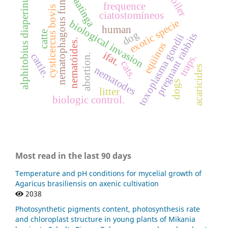
broiler
nematophagous fungi
caatinga
alphitobius diaperinus
frequence
cysticercus bovis
ciatostomíneos
exotic specie
biological invasion
human
dog
catte
pregnant rabbits
toxoplasma gondii
nematóides.
eqüinos
ifat.
cattle.
abortion.
traps.
cats.
acaricides
nematodes
dogs
litter
biologic control.
Most read in the last 90 days
Temperature and pH conditions for mycelial growth of
Agaricus brasiliensis on axenic cultivation
2038
Photosynthetic pigments content, photosynthesis rate
and chloroplast structure in young plants of Mikania