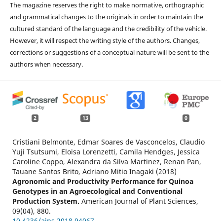
The magazine reserves the right to make normative, orthographic
and grammatical changes to the originals in order to maintain the
cultured standard of the language and the credibility of the vehicle.
However, it will respect the writing style of the authors. Changes,
corrections or suggestions of a conceptual nature will be sent to the
authors when necessary.
2
13
0
Cristiani Belmonte, Edmar Soares de Vasconcelos, Claudio
Yuji Tsutsumi, Eloisa Lorenzetti, Camila Hendges, Jessica
Caroline Coppo, Alexandra da Silva Martinez, Renan Pan,
Tauane Santos Brito, Adriano Mitio Inagaki (2018)
Agronomic and Productivity Performance for Quinoa
Genotypes in an Agroecological and Conventional
Production System.
American Journal of Plant Sciences,
09
(04),
880.
10.4236/ajps.2018.94067