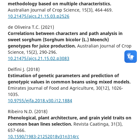
methodology based on multiple characteristics.
Australian Journal of Crop Science,
15
(3),
464-469.
10.21475/ajcs.21.15.03.p2526
de Oliveira T.C. (2021)
Correlations between characters and path analysis in
sweet sorghum (Sorghum bicolor (L.) Moench)
genotypes for juice production.
Australian Journal of Crop
Science,
15
(2),
290-296.
10.21475/ajcs.21.15.02.p3083
Delfini J. (2018)
Estimation of genetic parameters and prediction of
genotypic values in common beans using mixed models.
Emirates Journal of Food and Agriculture,
30
(12),
1026-
1035.
10.9755/ejfa.2018.v30.i12.1884
Ribeiro N.D. (2018)
Phenological, plant architecture, and grain yield traits on
common bean lines selection.
Revista Caatinga,
31
(3),
657-666.
10.1590/1983-21252018v31n314rc