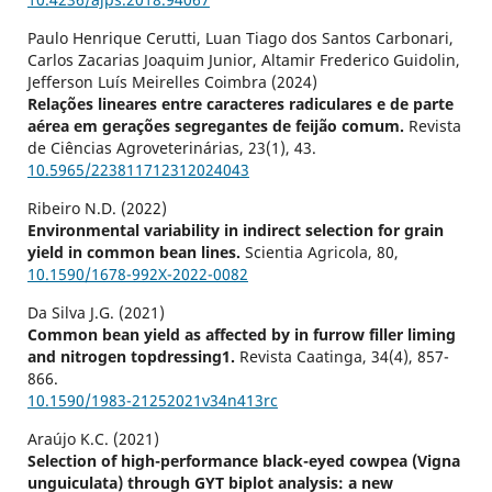
Paulo Henrique Cerutti, Luan Tiago dos Santos Carbonari,
Carlos Zacarias Joaquim Junior, Altamir Frederico Guidolin,
Jefferson Luís Meirelles Coimbra (2024)
Relações lineares entre caracteres radiculares e de parte
aérea em gerações segregantes de feijão comum.
Revista
de Ciências Agroveterinárias,
23
(1),
43.
10.5965/223811712312024043
Ribeiro N.D. (2022)
Environmental variability in indirect selection for grain
yield in common bean lines.
Scientia Agricola,
80
,
10.1590/1678-992X-2022-0082
Da Silva J.G. (2021)
Common bean yield as affected by in furrow filler liming
and nitrogen topdressing1.
Revista Caatinga,
34
(4),
857-
866.
10.1590/1983-21252021v34n413rc
Araújo K.C. (2021)
Selection of high-performance black-eyed cowpea (Vigna
unguiculata) through GYT biplot analysis: a new