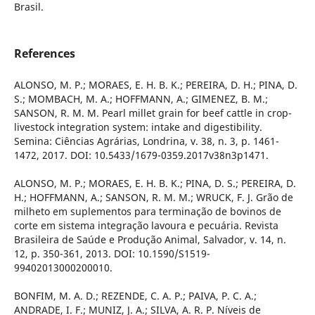
Brasil.
References
ALONSO, M. P.; MORAES, E. H. B. K.; PEREIRA, D. H.; PINA, D.
S.; MOMBACH, M. A.; HOFFMANN, A.; GIMENEZ, B. M.;
SANSON, R. M. M. Pearl millet grain for beef cattle in crop-
livestock integration system: intake and digestibility.
Semina: Ciências Agrárias, Londrina, v. 38, n. 3, p. 1461-
1472, 2017. DOI: 10.5433/1679-0359.2017v38n3p1471.
ALONSO, M. P.; MORAES, E. H. B. K.; PINA, D. S.; PEREIRA, D.
H.; HOFFMANN, A.; SANSON, R. M. M.; WRUCK, F. J. Grão de
milheto em suplementos para terminação de bovinos de
corte em sistema integração lavoura e pecuária. Revista
Brasileira de Saúde e Produção Animal, Salvador, v. 14, n.
12, p. 350-361, 2013. DOI: 10.1590/S1519-
99402013000200010.
BONFIM, M. A. D.; REZENDE, C. A. P.; PAIVA, P. C. A.;
ANDRADE, I. F.; MUNIZ, J. A.; SILVA, A. R. P. Níveis de