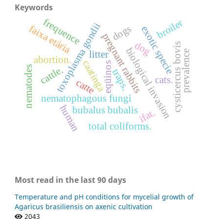
Keywords
frequence
broiler
toxoplasma gondii
faixa etária
dogs
exotic specie
pregnant rabbits
dog
cysticercus bovis
biological invasion
prevalence
litter
abortion.
caatinga
eqüinos
nematodes
cattle.
traps.
cats.
catte
nematophagous fungi
human
bubalus bubalis
ifat.
total coliforms.
Most read in the last 90 days
Temperature and pH conditions for mycelial growth of
Agaricus brasiliensis on axenic cultivation
2043