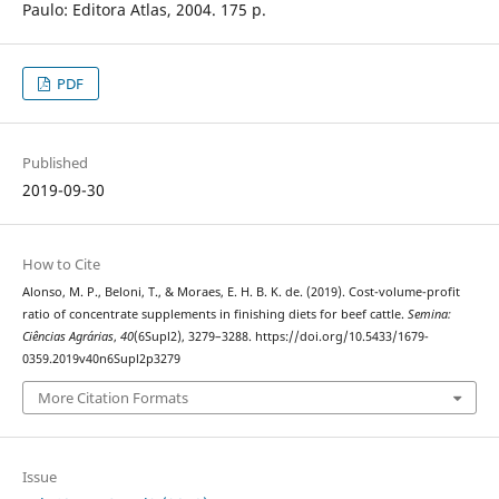
Paulo: Editora Atlas, 2004. 175 p.
PDF
Published
2019-09-30
How to Cite
Alonso, M. P., Beloni, T., & Moraes, E. H. B. K. de. (2019). Cost-volume-profit
ratio of concentrate supplements in finishing diets for beef cattle.
Semina:
Ciências Agrárias
,
40
(6Supl2), 3279–3288. https://doi.org/10.5433/1679-
0359.2019v40n6Supl2p3279
More Citation Formats
Issue