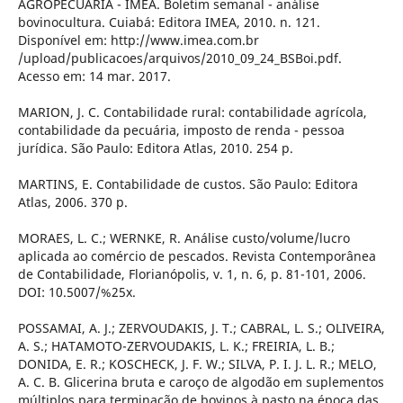
AGROPECUÁRIA - IMEA. Boletim semanal - análise
bovinocultura. Cuiabá: Editora IMEA, 2010. n. 121.
Disponível em: http://www.imea.com.br
/upload/publicacoes/arquivos/2010_09_24_BSBoi.pdf.
Acesso em: 14 mar. 2017.
MARION, J. C. Contabilidade rural: contabilidade agrícola,
contabilidade da pecuária, imposto de renda - pessoa
jurídica. São Paulo: Editora Atlas, 2010. 254 p.
MARTINS, E. Contabilidade de custos. São Paulo: Editora
Atlas, 2006. 370 p.
MORAES, L. C.; WERNKE, R. Análise custo/volume/lucro
aplicada ao comércio de pescados. Revista Contemporânea
de Contabilidade, Florianópolis, v. 1, n. 6, p. 81-101, 2006.
DOI: 10.5007/%25x.
POSSAMAI, A. J.; ZERVOUDAKIS, J. T.; CABRAL, L. S.; OLIVEIRA,
A. S.; HATAMOTO-ZERVOUDAKIS, L. K.; FREIRIA, L. B.;
DONIDA, E. R.; KOSCHECK, J. F. W.; SILVA, P. I. J. L. R.; MELO,
A. C. B. Glicerina bruta e caroço de algodão em suplementos
múltiplos para terminação de bovinos à pasto na época das