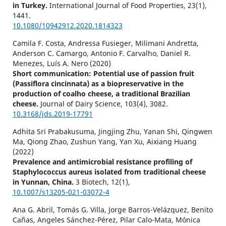
in Turkey.
International Journal of Food Properties,
23
(1),
1441.
10.1080/10942912.2020.1814323
Camila F. Costa, Andressa Fusieger, Milimani Andretta,
Anderson C. Camargo, Antonio F. Carvalho, Daniel R.
Menezes, Luís A. Nero (2020)
Short communication: Potential use of passion fruit
(Passiflora cincinnata) as a biopreservative in the
production of coalho cheese, a traditional Brazilian
cheese.
Journal of Dairy Science,
103
(4),
3082.
10.3168/jds.2019-17791
Adhita Sri Prabakusuma, Jingjing Zhu, Yanan Shi, Qingwen
Ma, Qiong Zhao, Zushun Yang, Yan Xu, Aixiang Huang
(2022)
Prevalence and antimicrobial resistance profiling of
Staphylococcus aureus isolated from traditional cheese
in Yunnan, China.
3 Biotech,
12
(1),
10.1007/s13205-021-03072-4
Ana G. Abril, Tomás G. Villa, Jorge Barros-Velázquez, Benito
Cañas, Angeles Sánchez-Pérez, Pilar Calo-Mata, Mónica