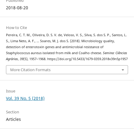
Published
2018-08-20
How to Cite
Pereira, C. T. M., Oliveira, D. S. V. de, Veloso, V. S., Silva, S. dos S. P., Santos, L.
S., Lima Neto, A. F., … Soares, M. J. dos S. (2018). Microbiology quality,
detection of enterotoxin genes and antimicrobial resistance of
Staphylococcus aureus isolated from milk and Coalho cheese.
Semina: Ciências
Agrárias
,
39
(5), 1957–1968. https://doi.org/10.5433/1679-0359.2018v39n5p1957
More Citation Formats
Issue
Vol. 39 No. 5 (2018)
Section
Articles