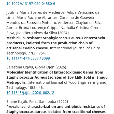
10.1007/s13197-020-04580-6
Jovilma Maria Soares de Medeiros, Felipe Veríssimo de
Lima, Maria Rociene Abrantes, Carolina de Gouveia
Mendes da Escóssia Pinheiro, Anderson Clayton da Silva
Abreu, Bruna Lourenço Crippa, Nathália Cristina Cirone
Silva, Jean Berg Alves da Silva (2024)
Methicillin‐resistant Staphylococcus aureus enterotoxin
producers, isolated from the production chain of
artisanal Coalho cheese.
International Journal of Dairy
Technology,
77
(3),
764.
10.1111/1471-0307.13099
Celestina Ugwu, Gloria Ojeh (2026)
Molecular Identification of Enterotoxigenic Genes from
Staphylococcus Aureus Isolates of Soy Milk Sold in Enugu
Metropolis.
International Journal of Food Engineering and
Technology,
10
(2),
46.
10.11648/j.ijfet.20261002.12
Emine Kayili, Pınar Sanlibaba (2020)
Prevalence, characterization and antibiotic resistance of
Staphylococcus aureus isolated from traditional cheeses