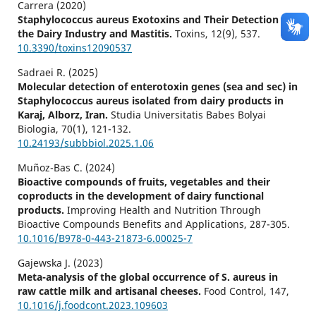
Carrera (2020)
Staphylococcus aureus Exotoxins and Their Detection in
the Dairy Industry and Mastitis.
Toxins,
12
(9),
537.
10.3390/toxins12090537
Sadraei R. (2025)
Molecular detection of enterotoxin genes (sea and sec) in
Staphylococcus aureus isolated from dairy products in
Karaj, Alborz, Iran.
Studia Universitatis Babes Bolyai
Biologia,
70
(1),
121-132.
10.24193/subbbiol.2025.1.06
Muñoz-Bas C. (2024)
Bioactive compounds of fruits, vegetables and their
coproducts in the development of dairy functional
products.
Improving Health and Nutrition Through
Bioactive Compounds Benefits and Applications,
287-305.
10.1016/B978-0-443-21873-6.00025-7
Gajewska J. (2023)
Meta-analysis of the global occurrence of S. aureus in
raw cattle milk and artisanal cheeses.
Food Control,
147
,
10.1016/j.foodcont.2023.109603