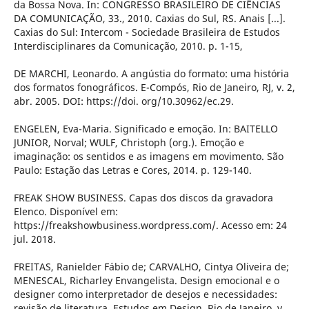
da Bossa Nova. In: CONGRESSO BRASILEIRO DE CIÊNCIAS
DA COMUNICAÇÃO, 33., 2010. Caxias do Sul, RS. Anais [...].
Caxias do Sul: Intercom - Sociedade Brasileira de Estudos
Interdisciplinares da Comunicação, 2010. p. 1-15,
DE MARCHI, Leonardo. A angústia do formato: uma história
dos formatos fonográficos. E-Compós, Rio de Janeiro, RJ, v. 2,
abr. 2005. DOI: https://doi. org/10.30962/ec.29.
ENGELEN, Eva-Maria. Significado e emoção. In: BAITELLO
JUNIOR, Norval; WULF, Christoph (org.). Emoção e
imaginação: os sentidos e as imagens em movimento. São
Paulo: Estação das Letras e Cores, 2014. p. 129-140.
FREAK SHOW BUSINESS. Capas dos discos da gravadora
Elenco. Disponível em:
https://freakshowbusiness.wordpress.com/. Acesso em: 24
jul. 2018.
FREITAS, Ranielder Fábio de; CARVALHO, Cintya Oliveira de;
MENESCAL, Richarley Envangelista. Design emocional e o
designer como interpretador de desejos e necessidades:
revisão de literatura. Estudos em Design, Rio de Janeiro, v.