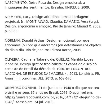
NASCIMENTO, Deise Rosa do. Design emocional: a
linguagem dos sentimentos. Brasília: UNICEUB, 2009.
NIEMEYER, Lucy. Design atitudinal: uma abordagem
projetual. In: MONT'ALVÃO, Claudia; DAMAZIO, Vera (org.).
Design, ergonomia e emoção. Rio de Janeiro: Mauad X, 2008.
p. 55-56.
NORMAN, Donald Arthur. Design emocional: por que
adoramos (ou por que adoramos (ou detestamos) os objetos
do dia-a-dia. Rio de Janeiro: Editora Rocco, 2008.
OLIVEIRA, Cauhana Tafarelo de; QUELUZ, Marilda Lopes
Pinheiro. Design gráfico tropicalista: as capas de disco no
contexto do Brasil da década de 1960. In: ENCONTRO
NACIONAL DE ESTUDOS DA IMAGEM, 4., 2013, Londrina, PR.
Anais [...]. Londrina: UEL, 2013. p. 652-670.
UNIVERSO DO VINIL. 21 de junho de 1948 o dia que nasceu
o vinil e os seus 67 anos no Brasil. 2016. Disponível em:
https://universodovinil.com. br/2016/04/17/21-de-junho-de-
1948/. Acesso em: 24 jul. 2018.