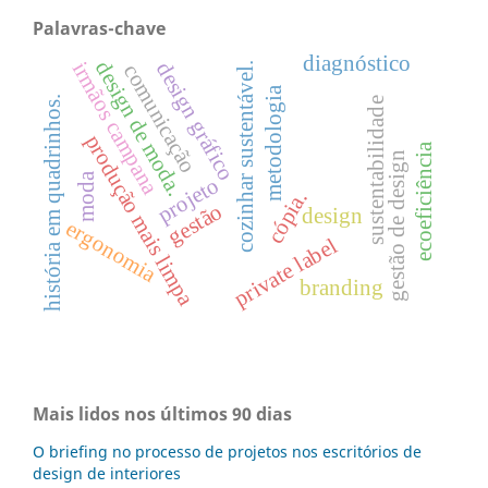
Palavras-chave
diagnóstico
design de moda.
irmãos campana
design gráfico
cozinhar sustentável.
comunicação
metodologia
história em quadrinhos.
sustentabilidade
produção mais limpa
ecoeficiência
gestão de design
moda
projeto
cópia.
gestão
design
ergonomia
private label
branding
Mais lidos nos últimos 90 dias
O briefing no processo de projetos nos escritórios de
design de interiores