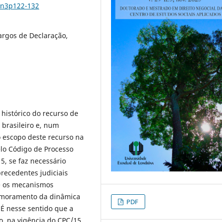
9n3p122-132
argos de Declaração,
histórico do recurso de
 brasileiro e, num
 escopo deste recurso na
elo Código de Processo
5, se faz necessário
recedentes judiciais
re os mecanismos
rimoramento da dinâmica
PDF
. É nesse sentido que a
, na vigência do CPC/15,