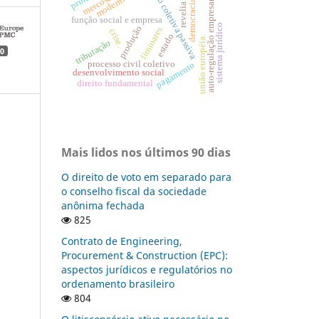
ação coletiva passiva
modernidade
auto-regulação empresarial
mercosul
democracia
revelia
função social e empresa
sistema jurídico
produção
liminares
crise.
estado
união européia.
tributação
0
processo civil coletivo
pagamento
desenvolvimento social
direito fundamental
Mais lidos nos últimos 90 dias
O direito de voto em separado para
o conselho fiscal da sociedade
anônima fechada
825
Contrato de Engineering,
Procurement & Construction (EPC):
aspectos jurídicos e regulatórios no
ordenamento brasileiro
804