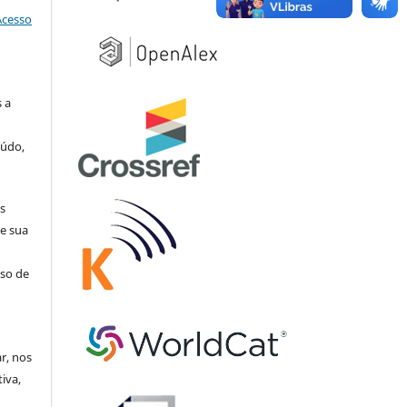
Acesso
 a
eúdo,
s
e sua
aso de
ar, nos
iva,