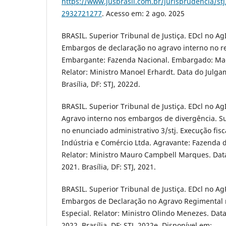
https://www.jusbrasil.com.br/jurisprudencia/stj
2932721277
. Acesso em: 2 ago. 2025
BRASIL. Superior Tribunal de Justiça. EDcl no A
Embargos de declaração no agravo interno no re
Embargante: Fazenda Nacional. Embargado: Made
Relator: Ministro Manoel Erhardt. Data do Julga
Brasília, DF: STJ, 2022d.
BRASIL. Superior Tribunal de Justiça. EDcl no A
Agravo interno nos embargos de divergência. Su
no enunciado administrativo 3/stj. Execução fisc
Indústria e Comércio Ltda. Agravante: Fazenda 
Relator: Ministro Mauro Campbell Marques. Dat
2021. Brasília, DF: STJ, 2021.
BRASIL. Superior Tribunal de Justiça. EDcl no 
Embargos de Declaração no Agravo Regimental
Especial. Relator: Ministro Olindo Menezes. Dat
2022. Brasília, DF: STJ, 2022e. Disponível em: