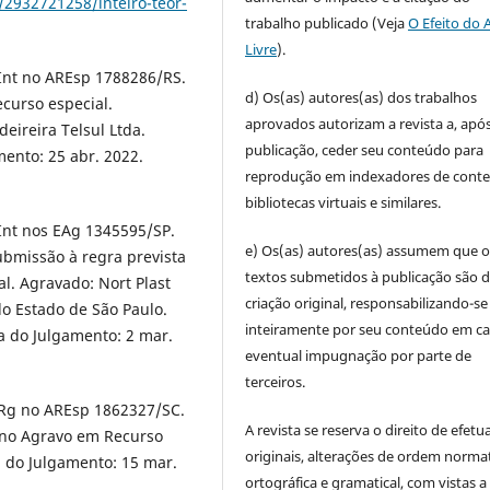
/2932721258/inteiro-teor-
trabalho publicado (Veja
O Efeito do 
Livre
).
gInt no AREsp 1788286/RS.
d) Os(as) autores(as) dos trabalhos
curso especial.
aprovados autorizam a revista a, após
ireira Telsul Ltda.
publicação, ceder seu conteúdo para
mento: 25 abr. 2022.
reprodução em indexadores de cont
bibliotecas virtuais e similares.
gInt nos EAg 1345595/SP.
e) Os(as) autores(as) assumem que o
bmissão à regra prevista
textos submetidos à publicação são d
al. Agravado: Nort Plast
criação original, responsabilizando-se
do Estado de São Paulo.
inteiramente por seu conteúdo em c
a do Julgamento: 2 mar.
eventual impugnação por parte de
terceiros.
AgRg no AREsp 1862327/SC.
A revista se reserva o direito de efetu
 no Agravo em Recurso
originais, alterações de ordem normat
a do Julgamento: 15 mar.
ortográfica e gramatical, com vistas a