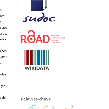
no
res.
e
s aos
asos,
erão
s aos
sam a
ua
todas
ação,
o de
Palavras-chave
princípios