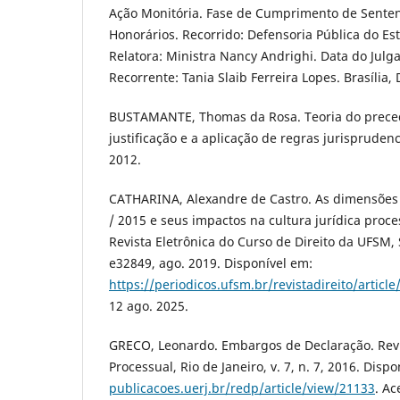
Ação Monitória. Fase de Cumprimento de Sente
Honorários. Recorrido: Defensoria Pública do Est
Relatora: Ministra Nancy Andrighi. Data do Julg
Recorrente: Tania Slaib Ferreira Lopes. Brasília, D
BUSTAMANTE, Thomas da Rosa. Teoria do precede
justificação e a aplicação de regras jurisprudenc
2012.
CATHARINA, Alexandre de Castro. As dimensões
/ 2015 e seus impactos na cultura jurídica proce
Revista Eletrônica do Curso de Direito da UFSM, S
e32849, ago. 2019. Disponível em:
https://periodicos.ufsm.br/revistadireito/articl
12 ago. 2025.
GRECO, Leonardo. Embargos de Declaração. Revis
Processual, Rio de Janeiro, v. 7, n. 7, 2016. Disp
publicacoes.uerj.br/redp/article/view/21133
. Ac