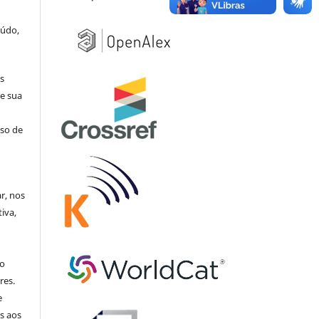
eúdo,
s
e sua
aso de
ar, nos
iva,
no
res.
e
s aos