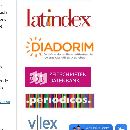
-
icada
tório
),
u
os
al)
 pode
mo
Acesso
 a