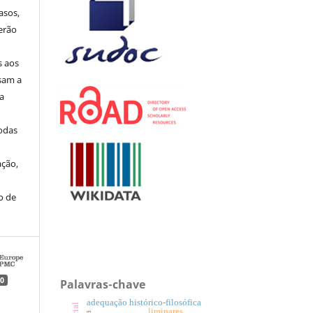
asos,
erão
s aos
sam a
ua
todas
ação,
o de
0
Palavras-chave
adequação histórico-filosófica
liminares