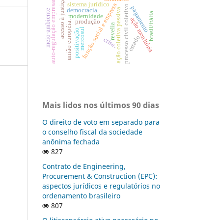
auto-regulação empresarial
acesso à justiça
sistema jurídico
função social e empresa
o
pagamento
ação coletiva passiva
democracia
meio-ambiente
brasil/itália
modernidade
ação monitória
produção
união européia.
revelia
mercosul
positivação
estado
crise.
p
r
o
c
e
s
s
o
c
i
v
i
l
c
o
l
e
t
i
v
Mais lidos nos últimos 90 dias
O direito de voto em separado para
o conselho fiscal da sociedade
anônima fechada
827
Contrato de Engineering,
Procurement & Construction (EPC):
aspectos jurídicos e regulatórios no
ordenamento brasileiro
807