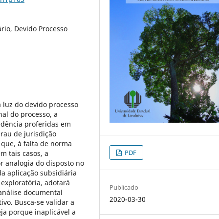
io, Devido Processo
à luz do devido processo
nal do processo, a
edência proferidas em
rau de jurisdição
 que, à falta de norma
PDF
 tais casos, a
or analogia do disposto no
da aplicação subsidiária
 exploratória, adotará
Publicado
 análise documental
2020-03-30
ivo. Busca-se validar a
ja porque inaplicável a