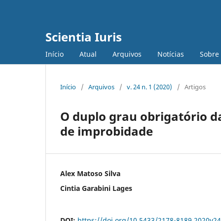
Scientia Iuris
Início
Atual
Arquivos
Notícias
Sobre
Início
/
Arquivos
/
v. 24 n. 1 (2020)
/
Artigos
O duplo grau obrigatório d
de improbidade
Alex Matoso Silva
Cintia Garabini Lages
DOI:
https://doi.org/10.5433/2178-8189.2020v2