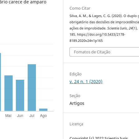
sário carece de amparo
Como Citar
Silva, A. M., & Lages, C. G. (2020). O duplo
obrigatório das decisões de improcedênci
ações de improbidade.
Scientia Iuris
,
24
(1),
185. https://doi.org/10.5433/2178-
8189.2020v24n1p165
Fomatos de Citação
Edição
v. 24 n. 1 (2020)
Seção
Artigos
Licença
Copyright (c) 2022 Scientia Iuris