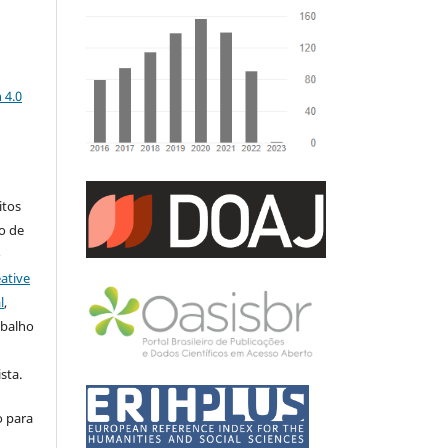
a
 4.0
:
itos
to de
o
ative
l
,
abalho
sta.
o para