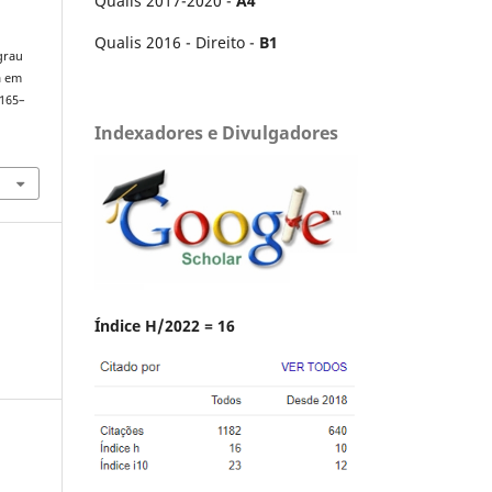
Qualis 2017-2020 -
A4
Qualis 2016 - Direito -
B1
 grau
a em
 165–
Indexadores e Divulgadores
Índice H/2022 = 16