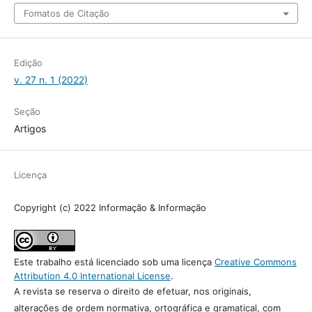
Como Citar
Fernandes, H. D. H., & Filho, J. L. V. (2022). Características da comunicação
científica em projetos de pesquisa nas áreas de informação no Brasil.
Informação & Informação
,
27
(1), 583–603. https://doi.org/10.5433/1981-
8920.2022v27n1p
Fomatos de Citação
Edição
v. 27 n. 1 (2022)
Seção
Artigos
Licença
Copyright (c) 2022 Informação & Informação