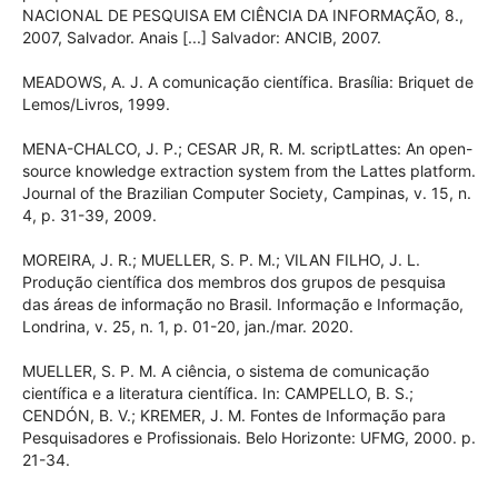
Retrieval, Elmsford, v. 8, n. 3, p. 123-136, 1972.
MATTOS, A. M.; DIAS, E. W. A visibilidade internacional da
pesquisa brasileira em Ciência da Informação. In:
ENCONTRO NACIONAL DE PESQUISA EM CIÊNCIA DA
INFORMAÇÃO, 8., 2007, Salvador. Anais [...] Salvador: ANCIB,
2007.
MEADOWS, A. J. A comunicação científica. Brasília: Briquet
de Lemos/Livros, 1999.
MENA-CHALCO, J. P.; CESAR JR, R. M. scriptLattes: An open-
source knowledge extraction system from the Lattes
platform. Journal of the Brazilian Computer Society,
Campinas, v. 15, n. 4, p. 31-39, 2009.
MOREIRA, J. R.; MUELLER, S. P. M.; VILAN FILHO, J. L.
Produção científica dos membros dos grupos de pesquisa
das áreas de informação no Brasil. Informação e
Informação, Londrina, v. 25, n. 1, p. 01-20, jan./mar. 2020.
MUELLER, S. P. M. A ciência, o sistema de comunicação