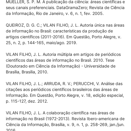
científica e a literatura científica. In: CAMPELLO, B. S.;
CENDÓN, B. V.; KREMER, J. M. Fontes de Informação para
Pesquisadores e Profissionais. Belo Horizonte: UFMG, 2000.
p. 21-34.
MUELLER, S. P. M. A publicação da ciência: áreas científicas
e seus canais preferenciais. DataGramaZero; Revista de
Ciência da Informação, Rio de Janeiro, v. 6, n. 1, fev. 2005.
QUEIROZ, D. G. C.; VILAN FILHO, J. L. Autoria única nas áreas
de informação no Brasil: características da produção de
artigos científicos (2011-2016). Em Questão, Porto Alegre, v.
25, n. 2, p. 144-165, maio/ago. 2019.
VILAN FILHO, J. L. Autoria múltipla em artigos de periódicos
científicos das áreas de informação no Brasil. 2010. Tese
(Doutorado em Ciência da Informação) - Universidade de
Brasília, Brasília, 2010.
VILAN FILHO, J. L.; ARRUDA, R. V.; PERUCCHI, V. Análise das
citações aos periódicos científicos brasileiros das áreas de
Informação. Em Questão, Porto Alegre, v. 18, edição