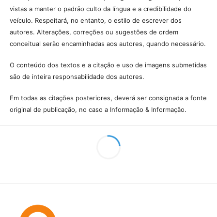
Este trabalho está licenciado sob uma licença
Creative Commons
Attribution 4.0 International License
.
A revista se reserva o direito de efetuar, nos originais, alterações de
ordem normativa, ortográfica e gramatical, com vistas a manter o
padrão culto da língua e a credibilidade do veículo. Respeitará, no
entanto, o estilo de escrever dos autores. Alterações, correções ou
sugestões de ordem conceitual serão encaminhadas aos autores,
quando necessário.
O conteúdo dos textos e a citação e uso de imagens submetidas são
de inteira responsabilidade dos autores.
Em todas as citações posteriores, deverá ser consignada a fonte
original de publicação, no caso a Informação & Informação.