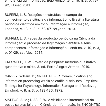
ARBOIT, A. E.; BUFREM, L. S.; GONZÁLEZ, J. A. M. A produção
brasileira em Ciência da Informação no exterior como
reflexo de institucionalização científica. Perspectivas em
Ciência da Informação, Belo Horizonte, v. 16, n. 3, p. 75-92,
jul./set. 2011.
BUFREM, L. S. Relações construídas no campo de
conhecimento da ciência da informação no Brasil: a
literatura periódica científica em foco. Informação e
Informação, Londrina, v. 18, n. 3, p. 68-97, set./dez. 2013.
BUFREM, L. S. Faces da produção periódica na Ciência da
Informação: o processo de legitimação científica e seus
componentes. Informação e Informação, Londrina, v. 19, n.
3, p. 01-29, set./dez. 2014.
CRESWELL, J. W. Projeto de pesquisa: métodos qualitativo,
quantitativo e misto. 3. ed. Porto Alegre: Artmed, 2010.
GARVEY, William. D.; GRIFFITH, B. C. Communication and
information processing within scientific disciplines:
Empirical findings for Psychology. Information Storage and