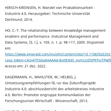
HIRSCH-KREINSEN, H. Wandel von Produktionsarbeit -
Industrie 4.0. Herausgeber: Technische Universität
Dortmund, 2014.
HO, C.-T. The relationship between knowledge management
enablers and performance. Industrial Management and
Data Systems, [S. l.], v. 109, n. 1, p. 98-117, 2009. Disponível
em:
https://www.emerald.com/insight/content/doi/10.1108/026355
casa_token=cA2v47hS6aAAAAAA:8uttE4dS_yumczzDSPXYJuTPwf
Acesso em: 21 dez. 2022.
KAGERMANN, H.; WAHLSTER, W.; HELBIG, J.
Umsetzungsempfehlungen fâ‚¬ur das Zukunftsprojekt
Industrie 4.0: abschlussbericht des arbeitskreises industrie
4.0. Berlin: Promotor engruppe Kommunikation der
Forschungsunion Wirtschaft - Wissenschaft, 2013.