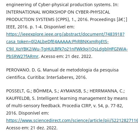
engineering of Cyber-physical production systems. In:
INTERNATIONAL WORKSHOP ON CYBER-PHYSICAL
PRODUCTION SYSTEMS (CPPS), 1., 2016. Proceedings [â€¦]
IEEE, 2016. p. 1-4. Disponível em:
https://ieeexplore.ieee.org/abstract/document/7483918?
casa_token=0l2ALbeDfE4AAAAA:PhRBNKxmRgEtS-
C9il_XqYBK2iWu-TgHULBFk7o21nFWk9oj1QsLdgblHFGIWiA-
PbSRW27fARmr
. Acesso em: 21 dez. 2022.
PEROVANO. D. G. Manual de metodologia da pesquisa
cientifica. Curitiba: InterSaberes, 2016.
POSSELT, G.; BÖHMEA, S.; AYMANSB, S.; HERRMANNA, C.;
KAUFFELDB, S. Intelligent learning management by means
of multi-sensory feedback. Procedia CIRP, v. 54, p. 77-82,
2016. Disponível em:
https://www.sciencedirect.com/science/article/pii/S22128271
Acesso em: 21 dez. 2022.