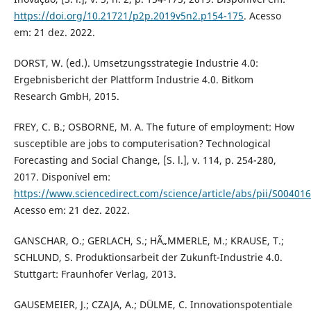
https://doi.org/10.21721/p2p.2019v5n2.p154-175
. Acesso
em: 21 dez. 2022.
DORST, W. (ed.). Umsetzungsstrategie Industrie 4.0:
Ergebnisbericht der Plattform Industrie 4.0. Bitkom
Research GmbH, 2015.
FREY, C. B.; OSBORNE, M. A. The future of employment: How
susceptible are jobs to computerisation? Technological
Forecasting and Social Change, [S. l.], v. 114, p. 254-280,
2017. Disponível em:
https://www.sciencedirect.com/science/article/abs/pii/S0040
Acesso em: 21 dez. 2022.
GANSCHAR, O.; GERLACH, S.; HÃ„MMERLE, M.; KRAUSE, T.;
SCHLUND, S. Produktionsarbeit der Zukunft-Industrie 4.0.
Stuttgart: Fraunhofer Verlag, 2013.
GAUSEMEIER, J.; CZAJA, A.; DÜLME, C. Innovationspotentiale