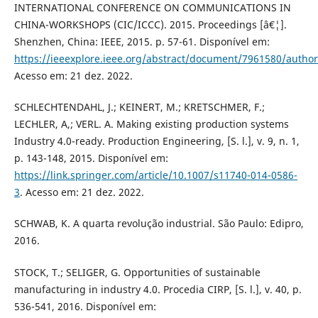
INTERNATIONAL CONFERENCE ON COMMUNICATIONS IN
CHINA-WORKSHOPS (CIC/ICCC). 2015. Proceedings [â€¦].
Shenzhen, China: IEEE, 2015. p. 57-61. Disponível em:
https://ieeexplore.ieee.org/abstract/document/7961580/autho
Acesso em: 21 dez. 2022.
SCHLECHTENDAHL, J.; KEINERT, M.; KRETSCHMER, F.;
LECHLER, A,; VERL. A. Making existing production systems
Industry 4.0-ready. Production Engineering, [S. l.], v. 9, n. 1,
p. 143-148, 2015. Disponível em:
https://link.springer.com/article/10.1007/s11740-014-0586-
3
. Acesso em: 21 dez. 2022.
SCHWAB, K. A quarta revolução industrial. São Paulo: Edipro,
2016.
STOCK, T.; SELIGER, G. Opportunities of sustainable
manufacturing in industry 4.0. Procedia CIRP, [S. l.], v. 40, p.
536-541, 2016. Disponível em: