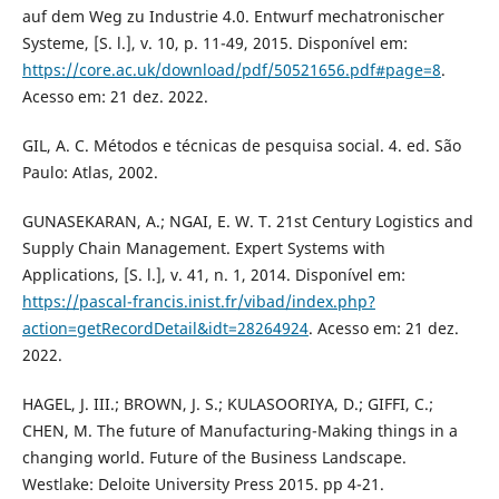
auf dem Weg zu Industrie 4.0. Entwurf mechatronischer
Systeme, [S. l.], v. 10, p. 11-49, 2015. Disponível em:
https://core.ac.uk/download/pdf/50521656.pdf#page=8
.
Acesso em: 21 dez. 2022.
GIL, A. C. Métodos e técnicas de pesquisa social. 4. ed. São
Paulo: Atlas, 2002.
GUNASEKARAN, A.; NGAI, E. W. T. 21st Century Logistics and
Supply Chain Management. Expert Systems with
Applications, [S. l.], v. 41, n. 1, 2014. Disponível em:
https://pascal-francis.inist.fr/vibad/index.php?
action=getRecordDetail&idt=28264924
. Acesso em: 21 dez.
2022.
HAGEL, J. III.; BROWN, J. S.; KULASOORIYA, D.; GIFFI, C.;
CHEN, M. The future of Manufacturing-Making things in a
changing world. Future of the Business Landscape.
Westlake: Deloite University Press 2015. pp 4-21.