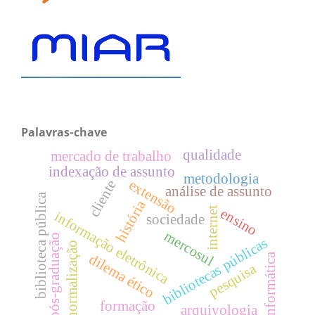
Palavras-chave
qualidade
mercado de trabalho
indexação de assunto
metodologia
extensão
cliente
análise de assunto
biblioteca pública
história
internet
ensino
informação eletrônica
sociedade
mercosul
pós-graduação
bibliotecas públicas
normalização
informática
dilema ético
pesquisa
formação
arquivologia