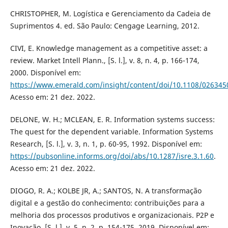
CHRISTOPHER, M. Logística e Gerenciamento da Cadeia de
Suprimentos 4. ed. São Paulo: Cengage Learning, 2012.
CIVI, E. Knowledge management as a competitive asset: a
review. Market Intell Plann., [S. l.], v. 8, n. 4, p. 166-174,
2000. Disponível em:
https://www.emerald.com/insight/content/doi/10.1108/026345
Acesso em: 21 dez. 2022.
DELONE, W. H.; MCLEAN, E. R. Information systems success:
The quest for the dependent variable. Information Systems
Research, [S. l.], v. 3, n. 1, p. 60-95, 1992. Disponível em:
https://pubsonline.informs.org/doi/abs/10.1287/isre.3.1.60
.
Acesso em: 21 dez. 2022.
DIOGO, R. A.; KOLBE JR, A.; SANTOS, N. A transformação
digital e a gestão do conhecimento: contribuições para a
melhoria dos processos produtivos e organizacionais. P2P e
Inovação, [S. l.], v. 5, n. 2, p. 154-175, 2019. Disponível em: