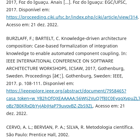
2017, Foz do Iguaçu. Anais [...]. Foz do Iguaçu: EGC/UFSC,
2017. Disponível em:
https://proceeding.ciki.ufsc.br/index.php/ciki/article/view/314
.
Acesso em: 21 dez. 2022.
BURZLAFF, F.; BARTELT, C. Knowledge-driven architecture
composition: Case-based formalization of integration
knowledge to enable automated component coupling. In:
IEEE INTERNATIONAL CONFERENCE ON SOFTWARE
ARCHITECTURE WORKSHOPS, ICSAW, 2017, Gothenburg,
Sweden. Proceedings [â€¦]. Gothenburg, Sweden: IEEE,
2017. p. 108-111. Disponível em:
https://ieeexplore.ieee.org/abstract/document/7958465?
casa_token=w_YB2hOfQXEAAAAA:56Wtj2VuQ7f8IC0EyqqXvpuZL7
oBz7B0KRxDbYyjAbJHaP79uvovBZ-ZbS9ZL
. Acesso em: 21
dez. 2022.
CERVO, A. L.; BERVIAN, P. A.; SILVA, R. Metodologia científica.
São Paulo: Prentice Hall, 2002.