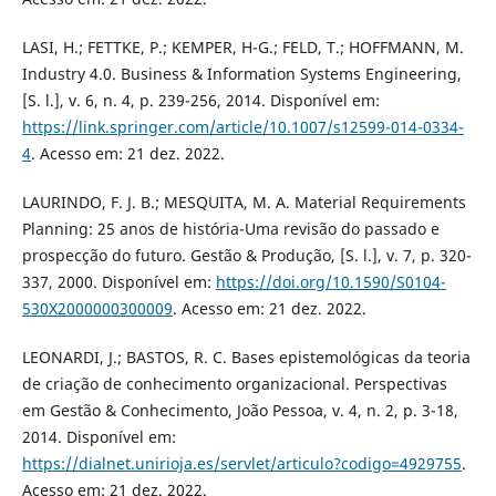
LASI, H.; FETTKE, P.; KEMPER, H-G.; FELD, T.; HOFFMANN, M.
Industry 4.0. Business & Information Systems Engineering,
[S. l.], v. 6, n. 4, p. 239-256, 2014. Disponível em:
https://link.springer.com/article/10.1007/s12599-014-0334-
4
. Acesso em: 21 dez. 2022.
LAURINDO, F. J. B.; MESQUITA, M. A. Material Requirements
Planning: 25 anos de história-Uma revisão do passado e
prospecção do futuro. Gestão & Produção, [S. l.], v. 7, p. 320-
337, 2000. Disponível em:
https://doi.org/10.1590/S0104-
530X2000000300009
. Acesso em: 21 dez. 2022.
LEONARDI, J.; BASTOS, R. C. Bases epistemológicas da teoria
de criação de conhecimento organizacional. Perspectivas
em Gestão & Conhecimento, João Pessoa, v. 4, n. 2, p. 3-18,
2014. Disponível em:
https://dialnet.unirioja.es/servlet/articulo?codigo=4929755
.
Acesso em: 21 dez. 2022.