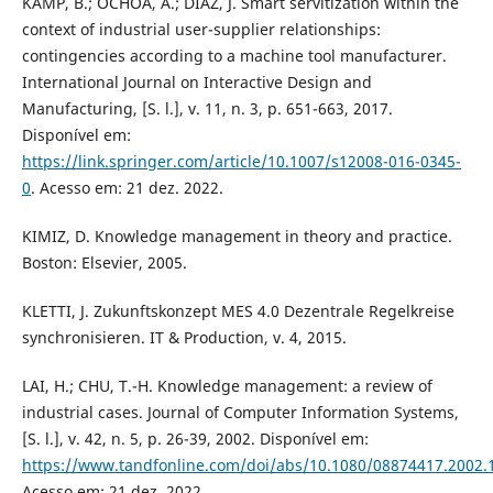
KAMP, B.; OCHOA, A.; DIAZ, J. Smart servitization within the
context of industrial user-supplier relationships:
contingencies according to a machine tool manufacturer.
International Journal on Interactive Design and
Manufacturing, [S. l.], v. 11, n. 3, p. 651-663, 2017.
Disponível em:
https://link.springer.com/article/10.1007/s12008-016-0345-
0
. Acesso em: 21 dez. 2022.
KIMIZ, D. Knowledge management in theory and practice.
Boston: Elsevier, 2005.
KLETTI, J. Zukunftskonzept MES 4.0 Dezentrale Regelkreise
synchronisieren. IT & Production, v. 4, 2015.
LAI, H.; CHU, T.-H. Knowledge management: a review of
industrial cases. Journal of Computer Information Systems,
[S. l.], v. 42, n. 5, p. 26-39, 2002. Disponível em:
https://www.tandfonline.com/doi/abs/10.1080/08874417.2002.
Acesso em: 21 dez. 2022.