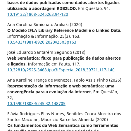
bases de dados publicadas como dados abertos ligados
utilizando a abordagem RDB2LOD.
Em Questão,
94.
10.19132/1808-5245263.94-120
Ana Carolina Simionato Arakaki (2020)
O Modelo IFLA Library Reference Model e o Linked Data.
Informação & Informação,
25
(3),
163.
10.5433/1981-8920.2020v25n3p163
José Eduardo Santarém Segundo (2018)
Web Semântica: fluxo para publicação de dados abertos
e ligados.
Informação em Pauta,
117.
10.32810/2525-3468.ip.v3iEspecial.2018.39721.117-140
Ana Karoline França de Menezes, Fabio Assis Pinho (2026)
Representação da informação e web semântica: uma
convergência para a evolução da internet.
Em Questão,
32
,
10.1590/1808-5245.32.148705
Flávia Rodrigues Elias Nunes, Benildes Coura Moreira dos
Santos Maculan, Maurício Barcellos Almeida (2020)
Os fundamentos da Web Semântica como ferramentas