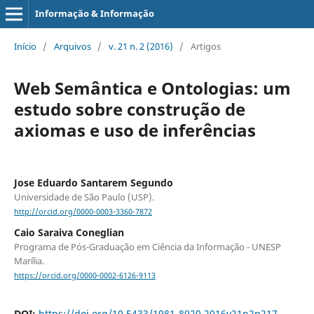
Informação & Informação
Início
/
Arquivos
/
v. 21 n. 2 (2016)
/
Artigos
Web Semântica e Ontologias: um
estudo sobre construção de
axiomas e uso de inferências
Jose Eduardo Santarem Segundo
Universidade de São Paulo (USP).
http://orcid.org/0000-0003-3360-7872
Caio Saraiva Coneglian
Programa de Pós-Graduação em Ciência da Informação - UNESP
Marília.
https://orcid.org/0000-0002-6126-9113
DOI:
https://doi.org/10.5433/1981-8920.2016v21n2p217