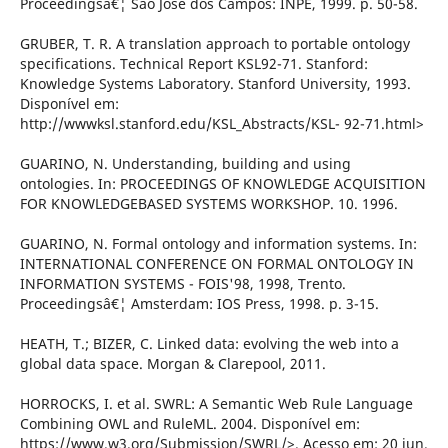
Proceedingsâ€¦ São José dos Campos: INPE, 1999. p. 50-58.
GRUBER, T. R. A translation approach to portable ontology
specifications. Technical Report KSL92-71. Stanford:
Knowledge Systems Laboratory. Stanford University, 1993.
Disponível em:
http://wwwksl.stanford.edu/KSL_Abstracts/KSL- 92-71.html>
GUARINO, N. Understanding, building and using
ontologies. In: PROCEEDINGS OF KNOWLEDGE ACQUISITION
FOR KNOWLEDGEBASED SYSTEMS WORKSHOP. 10. 1996.
GUARINO, N. Formal ontology and information systems. In:
INTERNATIONAL CONFERENCE ON FORMAL ONTOLOGY IN
INFORMATION SYSTEMS - FOIS'98, 1998, Trento.
Proceedingsâ€¦ Amsterdam: IOS Press, 1998. p. 3-15.
HEATH, T.; BIZER, C. Linked data: evolving the web into a
global data space. Morgan & Clarepool, 2011.
HORROCKS, I. et al. SWRL: A Semantic Web Rule Language
Combining OWL and RuleML. 2004. Disponível em:
https://www.w3.org/Submission/SWRL/>. Acesso em: 20 jun.