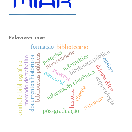
Palavras-chave
formação
bibliotecário
biblioteca pública
universidade
pesquisa
informática
bibliotecas públicas
mercado de trabalho
documentos históricos
ensino
controle bibliográfico
dilema ético
internet
informação eletrônica
mercosul
arquivologia
cliente
história
extensão
pós-graduação