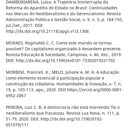
DAMBORIARENA, Luíza. A Trajetória Ininterrupta da
Reforma do Aparelho de Estado no Brasil: Continuidades
nos Marcos do Neoliberalismo e do Gerencialismo. Revista
Administração Pública e Gestão Social, v. 9, n. 3, p. 184-193,
jul./set., 2017. DOI:
http://dx.doi.org/10.21118/apgs.v1i3.1306
MORAES, Reginaldo C. C. Como este mundo se tornou
possível? Do capitalismo organizado à desordem presente.
Revista Educação & Sociedade, Campinas, v. 40, dez., 2019.
DOI: http://dx.doi.org/10.1590/es0101-73302019221702
MORBINI, Francieli. K.; MELO, Juliane A. M. H. A educação
como elemento essencial à participação popular e
construção da cidadania. Humanidades & Inovação, v. 7, n.
19, p. 103-113, ago., 2020. DOI https://orcid.org/0000-0001-
6952-2067
PEREIRA, Luiz C. B. A democracia não está morrendo: foi o
neoliberalismo que fracassou. Revista Lua Nova, n. 111, p.
51-79, 2020. DOI: http://dx.doi.org/10.1590/0102-
051079/111