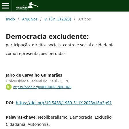
Início
/
Arquivos
/
v. 18 n. 3 (2023)
/
Artigos
Democracia excludente:
participação, direitos sociais, controle social e cidadania
como representações perdidas
Jairo de Carvalho Guimarães
Universidade Federal do Piauí - UFPI
https://orcid.org/0000-0002-5901-5026
DOI:
https://doi.org/10.5433/1980-511X.2023v18n3p91
Palavras-chave:
Neoliberalismo, Democracia, Exclusão.
Cidadania. Autonomia.