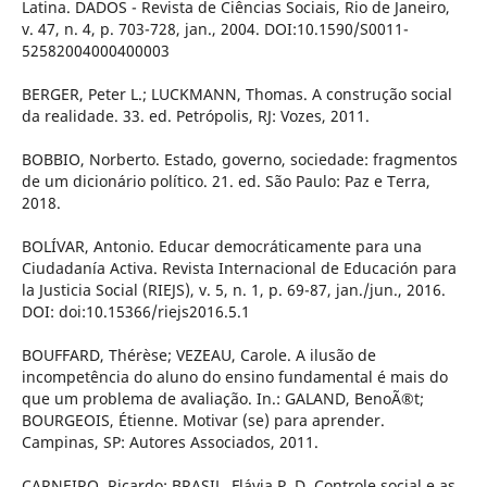
Latina. DADOS - Revista de Ciências Sociais, Rio de Janeiro,
v. 47, n. 4, p. 703-728, jan., 2004. DOI:10.1590/S0011-
52582004000400003
BERGER, Peter L.; LUCKMANN, Thomas. A construção social
da realidade. 33. ed. Petrópolis, RJ: Vozes, 2011.
BOBBIO, Norberto. Estado, governo, sociedade: fragmentos
de um dicionário político. 21. ed. São Paulo: Paz e Terra,
2018.
BOLÍVAR, Antonio. Educar democráticamente para una
Ciudadanía Activa. Revista Internacional de Educación para
la Justicia Social (RIEJS), v. 5, n. 1, p. 69-87, jan./jun., 2016.
DOI: doi:10.15366/riejs2016.5.1
BOUFFARD, Thérèse; VEZEAU, Carole. A ilusão de
incompetência do aluno do ensino fundamental é mais do
que um problema de avaliação. In.: GALAND, BenoÃ®t;
BOURGEOIS, Étienne. Motivar (se) para aprender.
Campinas, SP: Autores Associados, 2011.
CARNEIRO, Ricardo; BRASIL, Flávia P. D. Controle social e as