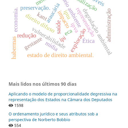
globalização
meio ambiente
araucária
preservação.
representação
economia.
degradação ambiental
administração
iptu
impacto
kant
direito difuso
saúde
ipva
vulnerabilidade
exploração
eca
redução
ipi
gestante
habermas
Ética
mídia
estado de direito ambiental.
Mais lidos nos últimos 90 dias
Aplicando o modelo de proporcionalidade degressiva na
representação dos Estados na Câmara dos Deputados
1598
O ordenamento jurídico e seus atributos sob a
perspectiva de Norberto Bobbio
554