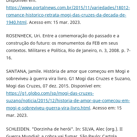
Disponível em:
https://www.portalnews.com.br/2015/11/variedades/18012-
romance-historico-retrata-mogi-das-cruzes-da-decada-de-
1940.html
. Acesso em: 15 mar. 2023.
ROSENHECK, Uri. Entre a comemoração do passado e a
construção do futuro: os monumentos da FEB em seus
contextos. Militares e Política, Rio de Janeiro, n. 3, 2008. p. 7-
16.
SANTANA, Jamile. História de amor que começou em Mogi e
sobreviveu à guerra vira livro. G1 Mogi das Cruzes e Suzano,
Mogi das Cruzes, 07 dez. 2015. Disponível em:
https://g1.globo.com/sp/mogi-das-cruzes-
suzano/noticia/2015/12/historia-de-amor-que-comecou-em-
mogi-e-sobreviveu-guerra-vira-livro.html
. Acesso em: 15
mar. 2023.
SCHLEIDEN. "Dorzinha de herói". In: SILVA, Alec (org.). II
Guerra Mundial: a cobra vai fumar. São Paulo: Cartola