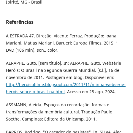
Ibirité, MG - Brasil
Referências
A ESTRADA 47. Direção: Vicente Ferraz. Produção: Joana
Mariani, Matias Mariani. Barueri: Europa Filmes, 2015. 1
DVD (106 min), son., color.
AERAPHE, Guto. [sem título]. In: AERAPHE, Guto. Websérie
Heróis: O Brasil na Segunda Guerra Mundial. [s.l.], 16 de
novembro de 2011. Postagem em blog. Disponível em:
http://heroisofilme.blogspot.com/2011/11/minha-webserie-
herois-sobre-o-brasil-na.html
. Acesso em 28 ago. 2024.
ASSMANN, Aleida. Espaços da recordação: formas e
transformações da memória cultural. Tradução Paulo
Soethe. Campinas: Editora da Unicamp, 2011.
BARROS, Rodrigo. "O caçador de nazistas". In: SILVA, Alec