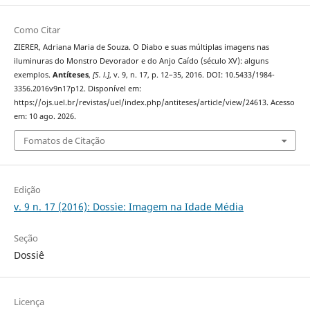
Como Citar
ZIERER, Adriana Maria de Souza. O Diabo e suas múltiplas imagens nas
iluminuras do Monstro Devorador e do Anjo Caído (século XV): alguns
exemplos.
Antíteses
,
[S. l.]
, v. 9, n. 17, p. 12–35, 2016. DOI: 10.5433/1984-
3356.2016v9n17p12. Disponível em:
https://ojs.uel.br/revistas/uel/index.php/antiteses/article/view/24613. Acesso
em: 10 ago. 2026.
Fomatos de Citação
Edição
v. 9 n. 17 (2016): Dossìe: Imagem na Idade Média
Seção
Dossiê
Licença