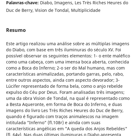
Palavras-chave:
Diabo, Imagens, Les Très Riches Heures do
Duc de Berry, Vision de Tondal, Multiplicidade
Resumo
Este artigo realizou uma análise sobre as múltiplas imagens
do Diabo, com base em três iluminuras do século XV. Foi
possível observar os seguintes elementos: 1- o ente maléfico
como uma cabeça, com uma imensa boca aberta, conhecida
como a Boca do Inferno; 2-o ser do Mal humano, mas com
características animalizadas, portando garras, pelo, rabo,
entre outros aspectos, ainda com aspecto devorador; 3-
Lúcifer representado de forma bela, como o anjo rebelde
expulso do Céu por Deus. Foram analisadas três imagens;
uma da obra Vision de Tondal, na qual é representado como
a Besta Aqueronte, em forma de Boca do Inferno, e duas
imagens do livro Les Très Riches Heures do Duc de Berry,
quando é figurado com traços animalescos na imagem
intitulada "Inferno" (fl.108r) e ainda com suas
características angélicas em "A queda dos Anjos Rebeldes"
(fl. 64v). Nas duas últimas iluminuras o Diabo apresenta