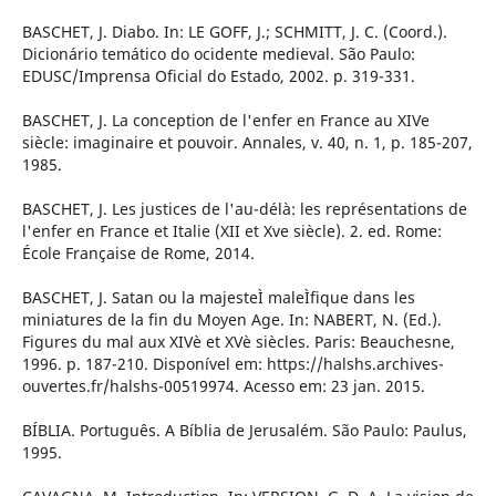
BASCHET, J. Diabo. In: LE GOFF, J.; SCHMITT, J. C. (Coord.).
Dicionário temático do ocidente medieval. São Paulo:
EDUSC/Imprensa Oficial do Estado, 2002. p. 319-331.
BASCHET, J. La conception de l'enfer en France au XIVe
siècle: imaginaire et pouvoir. Annales, v. 40, n. 1, p. 185-207,
1985.
BASCHET, J. Les justices de l'au-délà: les représentations de
l'enfer en France et Italie (XII et Xve siècle). 2. ed. Rome:
École Française de Rome, 2014.
BASCHET, J. Satan ou la majesteÌ maleÌfique dans les
miniatures de la fin du Moyen Age. In: NABERT, N. (Ed.).
Figures du mal aux XIVè et XVè siècles. Paris: Beauchesne,
1996. p. 187-210. Disponível em: https://halshs.archives-
ouvertes.fr/halshs-00519974. Acesso em: 23 jan. 2015.
BÍBLIA. Português. A Bíblia de Jerusalém. São Paulo: Paulus,
1995.