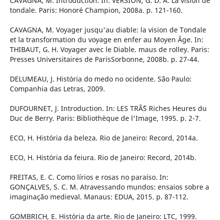
CAVAGNA, M. Introduction. In: VERSION, G. D. A. La vision de
tondale. Paris: Honoré Champion, 2008a. p. 121-160.
CAVAGNA, M. Voyager jusqu'au diable: la vision de Tondale
et la transformation du voyage en enfer au Moyen Âge. In:
THIBAUT, G. H. Voyager avec le Diable. maus de rolley. Paris:
Presses Universitaires de ParisSorbonne, 2008b. p. 27-44.
DELUMEAU, J. História do medo no ocidente. São Paulo:
Companhia das Letras, 2009.
DUFOURNET, J. Introduction. In: LES TRÃˆS Riches Heures du
Duc de Berry. Paris: Bibliothèque de l'Image, 1995. p. 2-7.
ECO, H. História da beleza. Rio de Janeiro: Record, 2014a.
ECO, H. História da feiura. Rio de Janeiro: Record, 2014b.
FREITAS, E. C. Como lírios e rosas no paraíso. In:
GONÇALVES, S. C. M. Atravessando mundos: ensaios sobre a
imaginação medieval. Manaus: EDUA, 2015. p. 87-112.
GOMBRICH, E. História da arte. Rio de Janeiro: LTC, 1999.