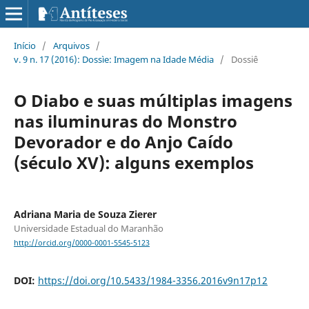
Início
/
Arquivos
/
v. 9 n. 17 (2016): Dossìe: Imagem na Idade Média
/
Dossiê
O Diabo e suas múltiplas imagens
nas iluminuras do Monstro
Devorador e do Anjo Caído
(século XV): alguns exemplos
Adriana Maria de Souza Zierer
Universidade Estadual do Maranhão
http://orcid.org/0000-0001-5545-5123
DOI:
https://doi.org/10.5433/1984-3356.2016v9n17p12