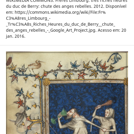
WIKIMEDIA COMMONS. Frères Limbourg: très riches heures
du duc de Berry: chute des anges rebelles. 2012. Disponível
em: https://commons.wikimedia.org/wiki/File:Fr%
C3%A8res_Limbourg_-
_Tr%C3%A8s_Riches_Heures_du_duc_de_Berry__chute_
des_anges_rebelles_-_Google_Art_Project.jpg. Acesso em: 20
jan. 2016.