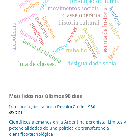
jesuítas
estado
produção do fumo.
mulher
movimentos sociais
história
escrita da história
imagens
classe operária
imprensa
memória
história cultural
archivo
borgismo.
alcoolismo
greves
positivismo
história.
asilo
teoria da história.
carnaval
tempo
favela
trabalho
desigualdade social
luta de classes.
Mais lidos nos últimos 90 dias
Interpretações sobre a Revolução de 1930
761
Científicos alemanes en la Argentina peronista. Límites y
potencialidades de una política de transferencia
científico-tecnológica