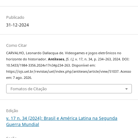
Publicado
31-12-2024
Como Citar
CARVALHO, Leonardo Dallacqua de. Videogames e jogos eletrônicos no
horizonte do historiador.
Antíteses
,
[S. l.]
, v. 17, n. 34, p. 234–263, 2024. DOI:
10.5433/1984-3356.2024v17n34p234-263. Disponível em:
https://ojs.uel.br/revistas/uel/index.php/antiteses/article/view/51037. Acesso
em: 7 ago. 2026.
Fomatos de Citação
Edição
v. 17 n. 34 (2024): Brasil e América Latina na Segunda
Guerra Mundial