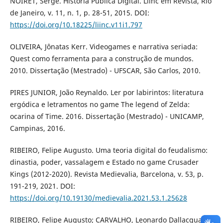
NOIRET, Serge. História Pública Digital. Liinc em Revista, Rio
de Janeiro, v. 11, n. 1, p. 28-51, 2015. DOI:
https://doi.org/10.18225/liinc.v11i1.797
OLIVEIRA, Jônatas Kerr. Videogames e narrativa seriada:
Quest como ferramenta para a construção de mundos.
2010. Dissertação (Mestrado) - UFSCAR, São Carlos, 2010.
PIRES JUNIOR, João Reynaldo. Ler por labirintos: literatura
ergódica e letramentos no game The legend of Zelda:
ocarina of Time. 2016. Dissertação (Mestrado) - UNICAMP,
Campinas, 2016.
RIBEIRO, Felipe Augusto. Uma teoria digital do feudalismo:
dinastia, poder, vassalagem e Estado no game Crusader
Kings (2012-2020). Revista Medievalia, Barcelona, v. 53, p.
191-219, 2021. DOI:
https://doi.org/10.19130/medievalia.2021.53.1.25628
RIBEIRO, Felipe Augusto; CARVALHO, Leonardo Dallacqua