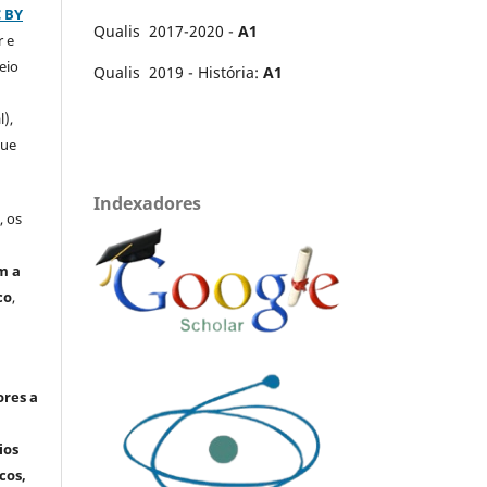
C BY
Qualis 2017-2020 -
A1
r e
eio
Qualis 2019 - História:
A1
l),
que
Indexadores
, os
m a
co
,
ores a
ios
cos,