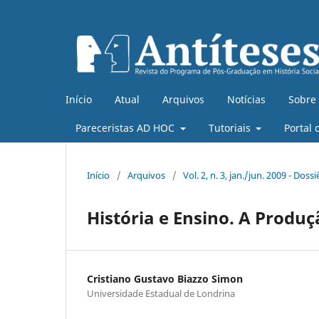
Início
Atual
Arquivos
Notícias
Sobre
Pareceristas AD HOC
Tutoriais
Portal 
Início
/
Arquivos
/
Vol. 2, n. 3, jan./jun. 2009 - Do
História e Ensino. A Prod
Cristiano Gustavo Biazzo Simon
Universidade Estadual de Londrina