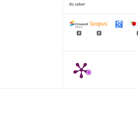
do saber
0
0