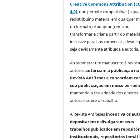
Creative Commons Attribution (C
4.0)
, que permite compartilhar (copia
redistribuir o material em qualquer m
ou formato) e adaptar (remixar,
transformar e criar a partir do materia
inclusive para fins comerciais, desde 
seja devidamente atribuída a autoria.
Ao submeter um manuscrito à revista
autores
autorizam a publicação na
Revista Antíteses e concordam co
sua publicização em nosso periódi
mantendo a titularidade dos direitos
autorais sobre o trabalho.
A Revista Antíteses
incentiva os aut
depositarem e divulgarem seus
trabalhos publicados em repositór
institucionais, repositórios temáti