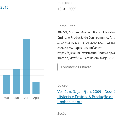
Publicado
n3p15
19-01-2009
Como Citar
SIMON, Cristiano Gustavo Biazzo. História 
Ensino. A Produção de Conhecimento.
Ant
[S. l.]
, v. 2, n. 3, p. 15–20, 2009. DOI: 10.543
3356.2009v2n3p15. Disponível em:
https://ojs.uel.br/revistas/uel/index.php/a
s/article/view/2540. Acesso em: 8 ago. 2026
Fomatos de Citação
Edição
Vol. 2, n. 3, jan./jun. 2009 - Dossi
História e Ensino. A Produção de
Conhecimento
Seção