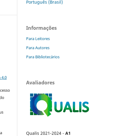
Português (Brasil)
Informações
Para Leitores
Para Autores
Para Bibliotecários
a
 4.0
Avaliadores
acesso
 do
us
ça
Qualis 2021-2024 -
A1