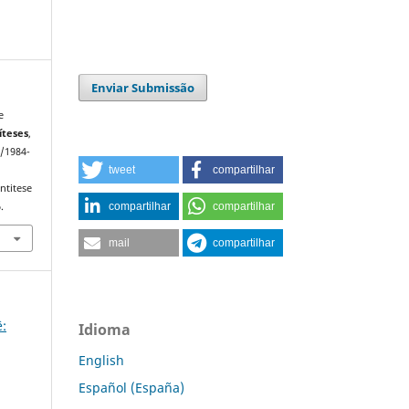
Enviar Submissão
e
íteses
,
3/1984-
tweet
compartilhar
ntitese
compartilhar
compartilhar
.
mail
compartilhar
ê:
Idioma
English
Español (España)