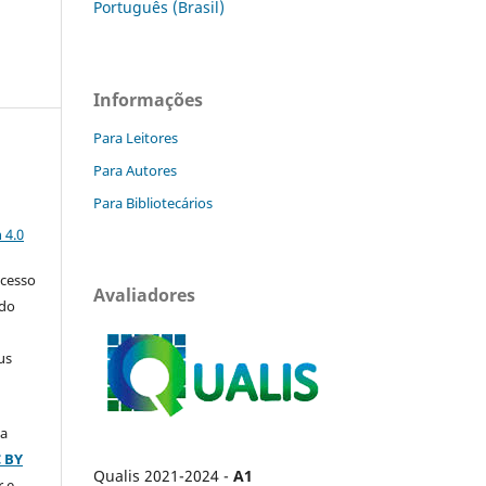
Português (Brasil)
Informações
Para Leitores
Para Autores
Para Bibliotecários
a
 4.0
acesso
Avaliadores
 do
us
ça
C BY
Qualis 2021-2024 -
A1
r e