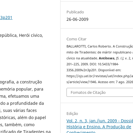
Publicado
n3p201
26-06-2009
epública, Herói cívico,
Como Citar
BALLAROTTI, Carlos Roberto. A Construçã
mito de Tiradentes: de mártir republicano 
cívico na atualidade.
Antíteses
,
[S. l.]
, v. 2, 
201–225, 2009. DOI: 10.5433/1984-
3356.2009v2n3p201. Disponível em:
https://ojs.uel.br/revistas/uel/index.php/a
iografia, a construção
s/article/view/1946. Acesso em: 7 ago. 2026
 memória popular, para
Fomatos de Citação
forma, efetuamos uma
ando a profundidade da
 suas várias faces
Edição
stóricas, além do papel
Vol. 2, n. 3, jan./jun. 2009 - Dossi
mos, também, como
História e Ensino. A Produção de
crificado de Tiradentes na
Conhecimento