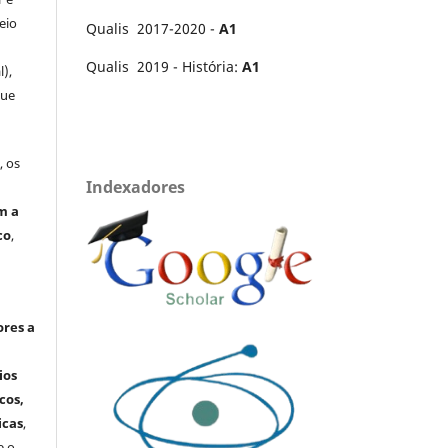
eio
Qualis 2017-2020 -
A1
Qualis 2019 - História:
A1
l),
que
, os
Indexadores
m a
co
,
ores a
ios
cos,
icas
,
e o