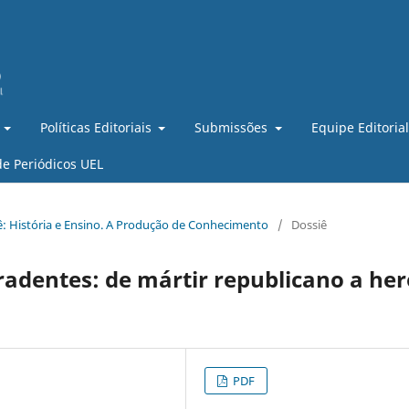
Políticas Editoriais
Submissões
Equipe Editoria
de Periódicos UEL
ssiê: História e Ensino. A Produção de Conhecimento
/
Dossiê
radentes: de mártir republicano a her
PDF