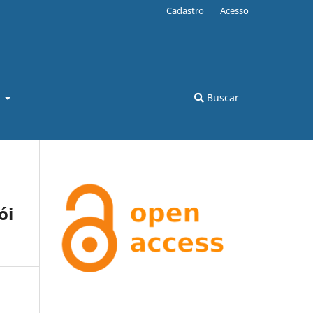
Cadastro
Acesso
l
Buscar
ói