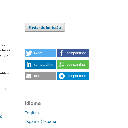
Enviar Submissão
o do
a herói
tweet
compartilhar
n. 3, p.
compartilhar
compartilhar
ntitese
mail
compartilhar
.
Idioma
English
ê:
Español (España)