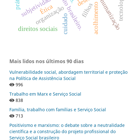
direito brasileiro.
subjetividade
humanização
acolhimento
filhos
Ética
organização
cuidado
direitos sociais
Mais lidos nos últimos 90 dias
Vulnerabilidade social, abordagem territorial e proteção
na Política de Assistência Social
996
Trabalho em Marx e Serviço Social
838
Família, trabalho com famílias e Serviço Social
713
Positivismo e marxismo: o debate sobre a neutralidade
científica e a construção do projeto profissional do
Serviço Social brasileiro