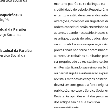
Serviço Social da
manter o padrão culto da língua e a
credibilidade do veículo. Respeitará, 
Boqueirão/PB
entanto, o estilo de escrever dos auto
ão/PB.
Alterações, correções ou sugestões d
ordem conceitual serão encaminhada
dual da Paraíba
autores, quando necessário. Nesses c
iço Social da
os artigos, depois de adequados, dev
ser submetidos a nova apreciação. As
provas finais não serão encaminhada
Estadual da Paraíba
erviço Social da
autores. Os trabalhos publicados pas
ser propriedade da revista Serviço Soc
em Revista, ficando sua reimpressão t
ou parcial sujeita a autorização expre
revista. Em todas as citações posterio
deverá ser consignada a fonte origina
publicação, no caso a Serviço Social 
Revista. As opiniões emitidas pelos a
dos artigos são de sua exclusiva
responsabilidade.