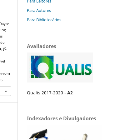
Para Leitores
Para Autores
Para Bibliotecários
Dayse
ira;
es
 do
Avaliadores
a
,
[S.
vel
srevist
26.
Qualis 2017-2020 -
A2
Indexadores e Divulgadores