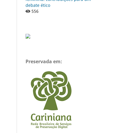
debate ético
556
Preservada em: