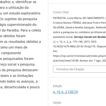
balho; e, identificar as
ara a utilização da
Como Citar
u um estudo exploratório
PATRIOTA, Lucia Maria; DO NASCIMENTO, 
Os sujeitos da pesquisa
Cristina Nunes; FÉRRIZ, Adriana Freire Pere
tágio supervisionado do
SILVEIRA, Sandra Amélia Sampaio. Reflexõ
 da Paraíba. Para a coleta
sobre a pesquisa no cotidiano profissional
os obtidos foram
assistente social.
Serviço Social em Revist
m os resultados obtidos a
l.]
, v. 15, n. 2, p. 175–196, 2013. DOI:
10.5433/1679-4842.2013v15n2p175. Disponí
s como um meio de
em:
m componente
https://ojs.uel.br/revistas/uel/index.php/s
tos pesquisados foram
a/article/view/14190. Acesso em: 7 ago. 20
viço social x pesquisa.
Fomatos de Citação
a da pesquisa destacam-
ráveis e as limitações
ndo todos os avanços, a
Edição
a, desarticulada e pouco
v. 15 n. 2 (2013)
Seção