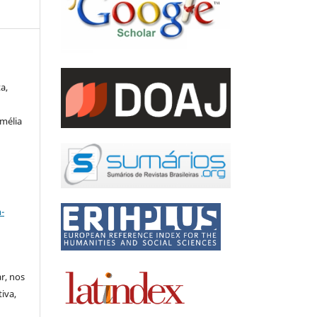
a,
Amélia
a
-
ar, nos
iva,