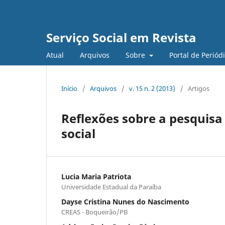
Serviço Social em Revista
Atual
Arquivos
Sobre
Portal de Periód
Início
/
Arquivos
/
v. 15 n. 2 (2013)
/
Artigos
Reflexões sobre a pesquisa 
social
Lucia Maria Patriota
Universidade Estadual da Paraíba
Dayse Cristina Nunes do Nascimento
CREAS - Boqueirão/PB