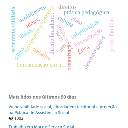
acolhimento
direitos
movimento piqueteiro
economia solidária
prática pedagógica
direito brasileiro.
cultura
afeto .
idoso.
poder familiar.
subjetividade
política
cuidado
humanização
suas.
desempregados
organização
arte
Ética
filhos
trabalho
humanização em uti
Mais lidos nos últimos 90 dias
Vulnerabilidade social, abordagem territorial e proteção
na Política de Assistência Social
1002
Trabalho em Marx e Serviço Social