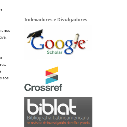
os
Indexadores e Divulgadores
ar, nos
iva,
no
res.
e
s aos