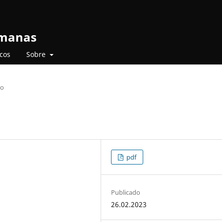
umanas
icos
Sobre
ão
pdf
Publicado
26.02.2023