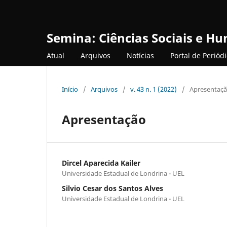
Semina: Ciências Sociais e H
Atual
Arquivos
Notícias
Portal de Periód
Início
/
Arquivos
/
v. 43 n. 1 (2022)
/
Apresentaç
Apresentação
Dircel Aparecida Kailer
Universidade Estadual de Londrina - UEL
Silvio Cesar dos Santos Alves
Universidade Estadual de Londrina - UEL