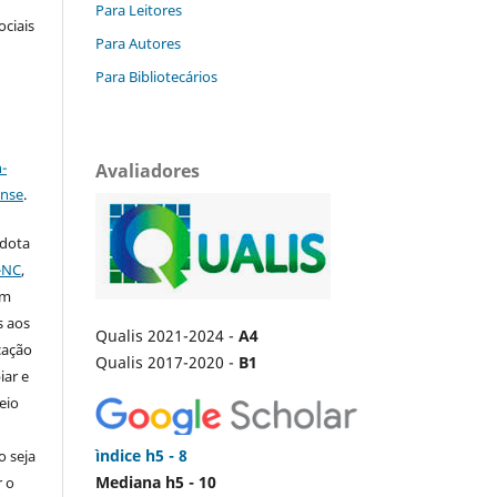
Para Leitores
ociais
Para Autores
Para Bibliotecários
a
-
Avaliadores
ense
.
adota
-NC
,
em
s aos
Qualis 2021-2024 -
A4
cação
Qualis 2017-2020 -
B1
iar e
eio
ìndice h5 - 8
o seja
Mediana h5 - 10
r o