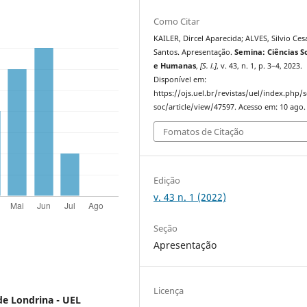
Como Citar
KAILER, Dircel Aparecida; ALVES, Silvio Ces
Santos. Apresentação.
Semina: Ciências So
e Humanas
,
[S. l.]
, v. 43, n. 1, p. 3–4, 2023.
Disponível em:
https://ojs.uel.br/revistas/uel/index.php/
soc/article/view/47597. Acesso em: 10 ago.
Fomatos de Citação
Edição
v. 43 n. 1 (2022)
Seção
Apresentação
Licença
de Londrina - UEL