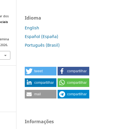
ar dos
Idioma
ciais
English
Español (España)
semina
Português (Brasil)
 2026.
tweet
compartilhar
compartilhar
compartilhar
mail
compartilhar
Informações