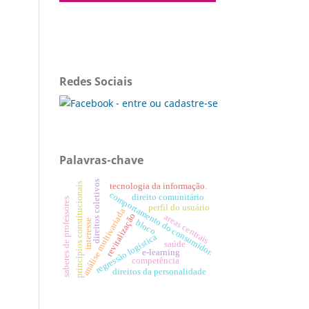
Redes Sociais
Palavras-chave
direitos coletivos
princípios constitucionais
tecnologia da informação.
comportamento do consumidor.
direito comunitário
saberes de professores
perfil do usuário
análise multivariada
revitalização
areas centrais
interesse
bloco
regressão logística
saúde
e-learning
competência
direitos da personalidade