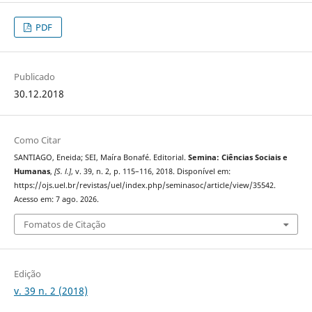
PDF
Publicado
30.12.2018
Como Citar
SANTIAGO, Eneida; SEI, Maíra Bonafé. Editorial.
Semina: Ciências Sociais e
Humanas
,
[S. l.]
, v. 39, n. 2, p. 115–116, 2018. Disponível em:
https://ojs.uel.br/revistas/uel/index.php/seminasoc/article/view/35542.
Acesso em: 7 ago. 2026.
Fomatos de Citação
Edição
v. 39 n. 2 (2018)