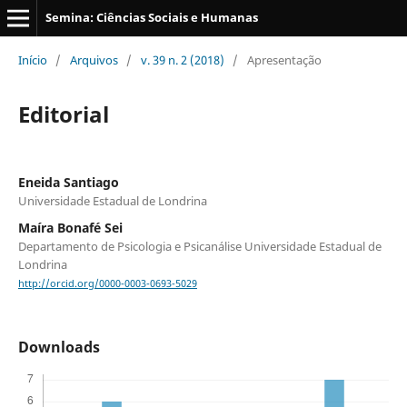
Semina: Ciências Sociais e Humanas
Início
/
Arquivos
/
v. 39 n. 2 (2018)
/
Apresentação
Editorial
Eneida Santiago
Universidade Estadual de Londrina
Maíra Bonafé Sei
Departamento de Psicologia e Psicanálise Universidade Estadual de
Londrina
http://orcid.org/0000-0003-0693-5029
Downloads