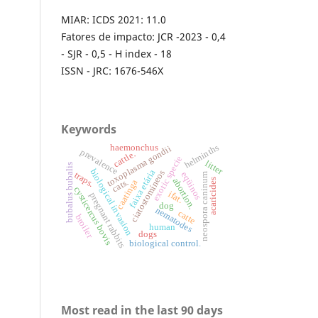
MIAR: ICDS 2021: 11.0
Fatores de impacto: JCR -2023 - 0,4
- SJR - 0,5 - H index - 18
ISSN - JRC: 1676-546X
Keywords
helminths
haemonchus
toxoplasma gondii
prevalence
cattle.
exotic specie
litter
bubalus bubalis
biological invasion
faixa etária
ciatostomíneos
eqüinos
traps.
neospora caninum
abortion.
acaricides
cats.
caatinga
cysticercus bovis
ifat.
pregnant rabbits
dog
nematodes
catte
broiler
human
dogs
biological control.
Most read in the last 90 days