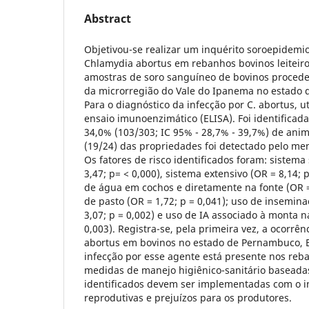
Abstract
Objetivou-se realizar um inquérito soroepidemio
Chlamydia abortus em rebanhos bovinos leiteiro
amostras de soro sanguíneo de bovinos procede
da microrregião do Vale do Ipanema no estado 
Para o diagnóstico da infecção por C. abortus, ut
ensaio imunoenzimático (ELISA). Foi identificad
34,0% (103/303; IC 95% - 28,7% - 39,7%) de anim
(19/24) das propriedades foi detectado pelo me
Os fatores de risco identificados foram: sistema
3,47; p= < 0,000), sistema extensivo (OR = 8,14; 
de água em cochos e diretamente na fonte (OR = 
de pasto (OR = 1,72; p = 0,041); uso de inseminaçã
3,07; p = 0,002) e uso de IA associado à monta na
0,003). Registra-se, pela primeira vez, a ocorrên
abortus em bovinos no estado de Pernambuco, Br
infecção por esse agente está presente nos reb
medidas de manejo higiênico-sanitário baseadas
identificados devem ser implementadas com o in
reprodutivas e prejuízos para os produtores.