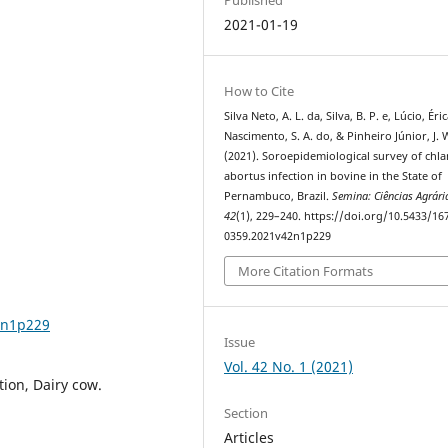
2021-01-19
How to Cite
Silva Neto, A. L. da, Silva, B. P. e, Lúcio, Éric
Nascimento, S. A. do, & Pinheiro Júnior, J. 
(2021). Soroepidemiological survey of chl
abortus infection in bovine in the State of
Pernambuco, Brazil.
Semina: Ciências Agrári
42
(1), 229–240. https://doi.org/10.5433/16
0359.2021v42n1p229
More Citation Formats
2n1p229
Issue
Vol. 42 No. 1 (2021)
tion, Dairy cow.
Section
Articles