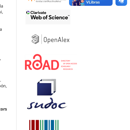
la
i,
a
,
.
bón,
o
tors