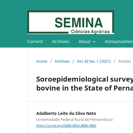
Current
Archives
About
Announcemen
Home
/
Archives
/
Vol. 42 No. 1 (2021)
/
Articles
Soroepidemiological survey
bovine in the State of Pern
Adalberto Leite da Silva Neto
Universidade Federal Rural de Pernambuco
https://orcid.org/0000-0002-8880-5860