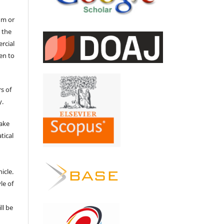
um or
 the
ercial
en to
s of
y.
make
tical
e
icle.
le of
ll be