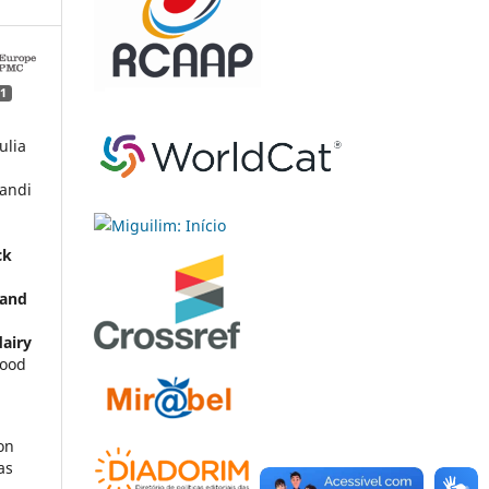
1
ulia
Bandi
ck
 and
dairy
Food
on
as