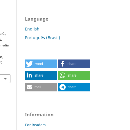
Language
English
a C.,
Português (Brasil)
W.
amydia
as
,
79-
tweet
share
share
share
mail
share
Information
For Readers