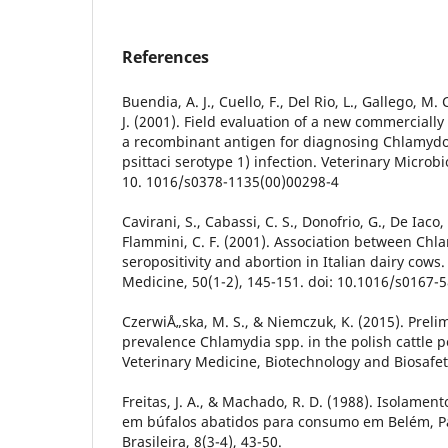
References
Buendia, A. J., Cuello, F., Del Rio, L., Gallego, M. 
J. (2001). Field evaluation of a new commerciall
a recombinant antigen for diagnosing Chlamydo
psittaci serotype 1) infection. Veterinary Microbi
10. 1016/s0378-1135(00)00298-4
Cavirani, S., Cabassi, C. S., Donofrio, G., De Iaco,
Flammini, C. F. (2001). Association between Chla
seropositivity and abortion in Italian dairy cows
Medicine, 50(1-2), 145-151. doi: 10.1016/s0167-
CzerwiÅ„ska, M. S., & Niemczuk, K. (2015). Preli
prevalence Chlamydia spp. in the polish cattle p
Veterinary Medicine, Biotechnology and Biosafety
Freitas, J. A., & Machado, R. D. (1988). Isolamen
em búfalos abatidos para consumo em Belém, Pa
Brasileira, 8(3-4), 43-50.