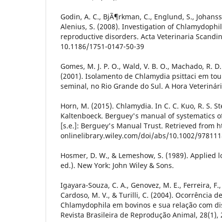
Godin, A. C., BjÃ¶rkman, C., Englund, S., Johanss
Alenius, S. (2008). Investigation of Chlamydophil
reproductive disorders. Acta Veterinaria Scandina
10.1186/1751-0147-50-39
Gomes, M. J. P. O., Wald, V. B. O., Machado, R. D. 
(2001). Isolamento de Chlamydia psittaci em tou
seminal, no Rio Grande do Sul. A Hora Veterinári
Horn, M. (2015). Chlamydia. In C. C. Kuo, R. S. St
Kaltenboeck. Berguey's manual of systematics o
[s.e.]: Berguey's Manual Trust. Retrieved from h
onlinelibrary.wiley.com/doi/abs/10.1002/97811
Hosmer, D. W., & Lemeshow, S. (1989). Applied l
ed.). New York: John Wiley & Sons.
Igayara-Souza, C. A., Genovez, M. E., Ferreira, F., P
Cardoso, M. V., & Turilli, C. (2004). Ocorrência d
Chlamydophila em bovinos e sua relação com dis
Revista Brasileira de Reprodução Animal, 28(1), 