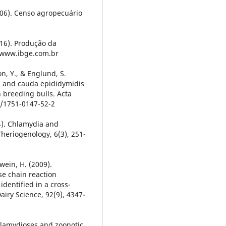
2006). Censo agropecuário
2016). Produção da
//www.ibge.com.br
on, Y., & Englund, S.
n and cauda epididymidis
 breeding bulls. Acta
86/1751-0147-52-2
14). Chlamydia and
Theriogenology, 6(3), 251-
wein, H. (2009).
se chain reaction
identified in a cross-
airy Science, 92(9), 4347-
chlamydioses and zoonotic