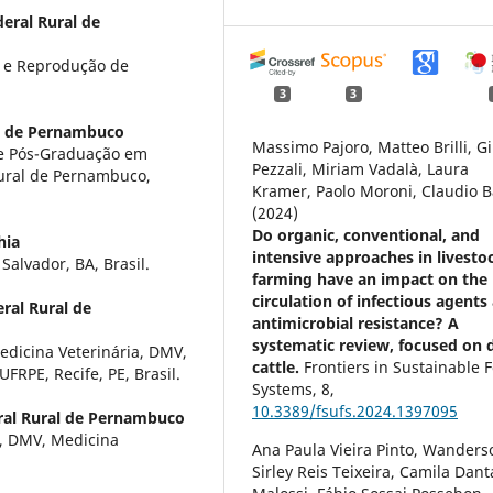
eral Rural de
 e Reprodução de
3
3
al de Pernambuco
Massimo Pajoro, Matteo Brilli, Gi
de Pós-Graduação em
Pezzali, Miriam Vadalà, Laura
Rural de Pernambuco,
Kramer, Paolo Moroni, Claudio 
(2024)
Do organic, conventional, and
hia
intensive approaches in livesto
Salvador, BA, Brasil.
farming have an impact on the
circulation of infectious agents
ral Rural de
antimicrobial resistance? A
systematic review, focused on 
edicina Veterinária, DMV,
cattle.
Frontiers in Sustainable 
FRPE, Recife, PE, Brasil.
Systems,
8
,
10.3389/fsufs.2024.1397095
ral Rural de Pernambuco
a, DMV, Medicina
Ana Paula Vieira Pinto, Wanders
Sirley Reis Teixeira, Camila Dant