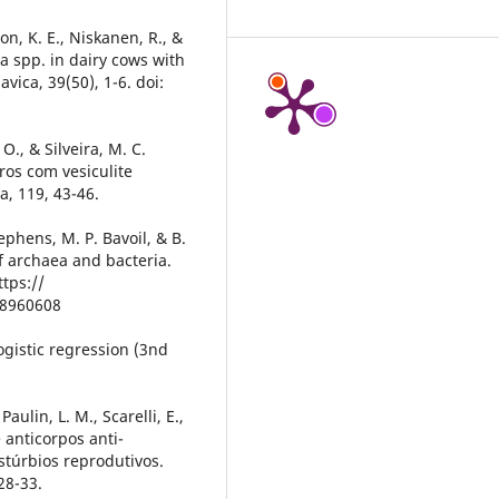
on, K. E., Niskanen, R., &
a spp. in dairy cows with
vica, 39(50), 1-6. doi:
O., & Silveira, M. C.
ros com vesiculite
a, 119, 43-46.
ephens, M. P. Bavoil, & B.
f archaea and bacteria.
ttps://
18960608
ogistic regression (3nd
aulin, L. M., Scarelli, E.,
e anticorpos anti-
túrbios reprodutivos.
28-33.