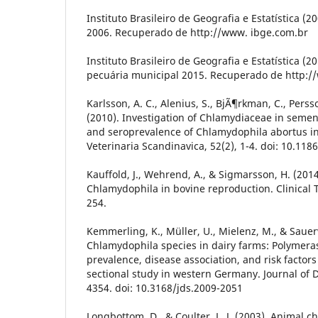
Instituto Brasileiro de Geografia e Estatística (
2006. Recuperado de http://www. ibge.com.br
Instituto Brasileiro de Geografia e Estatística (
pecuária municipal 2015. Recuperado de http:
Karlsson, A. C., Alenius, S., BjÃ¶rkman, C., Perss
(2010). Investigation of Chlamydiaceae in seme
and seroprevalence of Chlamydophila abortus in
Veterinaria Scandinavica, 52(2), 1-4. doi: 10.11
Kauffold, J., Wehrend, A., & Sigmarsson, H. (20
Chlamydophila in bovine reproduction. Clinical 
254.
Kemmerling, K., Müller, U., Mielenz, M., & Sauer
Chlamydophila species in dairy farms: Polymera
prevalence, disease association, and risk factors 
sectional study in western Germany. Journal of D
4354. doi: 10.3168/jds.2009-2051
Longbottom, D., & Coulter, L. J. (2003). Animal 