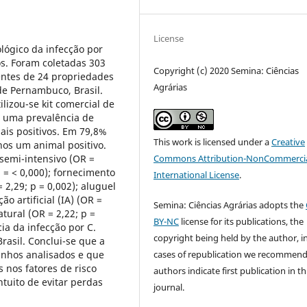
License
lógico da infecção por
s. Foram coletadas 303
Copyright (c) 2020 Semina: Ciências
ntes de 24 propriedades
Agrárias
de Pernambuco, Brasil.
ilizou-se kit comercial de
a uma prevalência de
ais positivos. Em 79,8%
This work is licensed under a
Creative
nos um animal positivo.
Commons Attribution-NonCommercia
 semi-intensivo (OR =
p = < 0,000); fornecimento
International License
.
2,29; p = 0,002); aluguel
o artificial (IA) (OR =
Semina: Ciências Agrárias adopts the
tural (OR = 2,22; p =
BY-NC
license for its publications, the
cia da infecção por C.
copyright being held by the author, i
asil. Conclui-se que a
cases of republication we recommend
anhos analisados e que
 nos fatores de risco
authors indicate first publication in th
tuito de evitar perdas
journal.