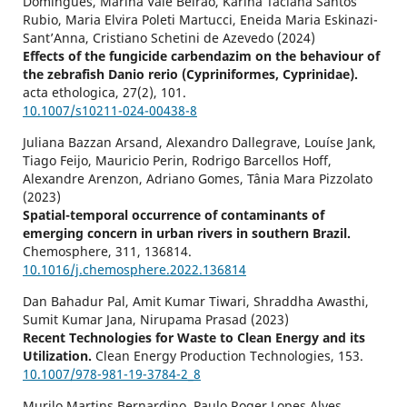
Domingues, Marina Vale Beirão, Karina Taciana Santos
Rubio, Maria Elvira Poleti Martucci, Eneida Maria Eskinazi-
Sant’Anna, Cristiano Schetini de Azevedo (2024)
Effects of the fungicide carbendazim on the behaviour of
the zebrafish Danio rerio (Cypriniformes, Cyprinidae).
acta ethologica,
27
(2),
101.
10.1007/s10211-024-00438-8
Juliana Bazzan Arsand, Alexandro Dallegrave, Louíse Jank,
Tiago Feijo, Mauricio Perin, Rodrigo Barcellos Hoff,
Alexandre Arenzon, Adriano Gomes, Tânia Mara Pizzolato
(2023)
Spatial-temporal occurrence of contaminants of
emerging concern in urban rivers in southern Brazil.
Chemosphere,
311
,
136814.
10.1016/j.chemosphere.2022.136814
Dan Bahadur Pal, Amit Kumar Tiwari, Shraddha Awasthi,
Sumit Kumar Jana, Nirupama Prasad (2023)
Recent Technologies for Waste to Clean Energy and its
Utilization.
Clean Energy Production Technologies,
153.
10.1007/978-981-19-3784-2_8
Murilo Martins Bernardino, Paulo Roger Lopes Alves,