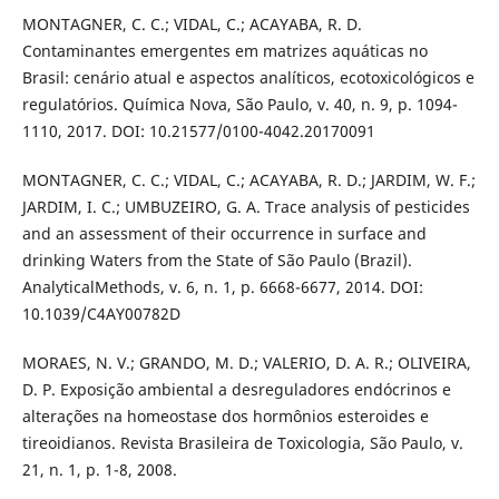
MONTAGNER, C. C.; VIDAL, C.; ACAYABA, R. D.
Contaminantes emergentes em matrizes aquáticas no
Brasil: cenário atual e aspectos analíticos, ecotoxicológicos e
regulatórios. Química Nova, São Paulo, v. 40, n. 9, p. 1094-
1110, 2017. DOI: 10.21577/0100-4042.20170091
MONTAGNER, C. C.; VIDAL, C.; ACAYABA, R. D.; JARDIM, W. F.;
JARDIM, I. C.; UMBUZEIRO, G. A. Trace analysis of pesticides
and an assessment of their occurrence in surface and
drinking Waters from the State of São Paulo (Brazil).
AnalyticalMethods, v. 6, n. 1, p. 6668-6677, 2014. DOI:
10.1039/C4AY00782D
MORAES, N. V.; GRANDO, M. D.; VALERIO, D. A. R.; OLIVEIRA,
D. P. Exposição ambiental a desreguladores endócrinos e
alterações na homeostase dos hormônios esteroides e
tireoidianos. Revista Brasileira de Toxicologia, São Paulo, v.
21, n. 1, p. 1-8, 2008.