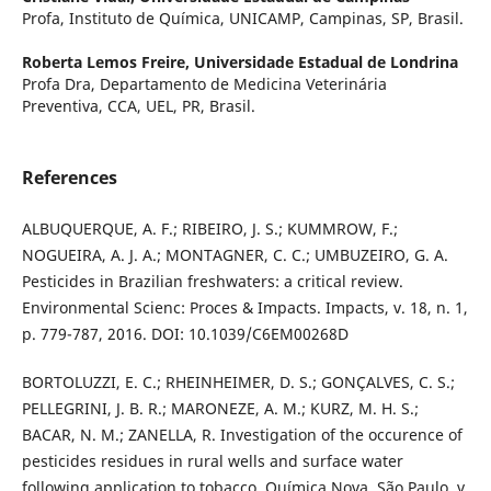
Profa, Instituto de Química, UNICAMP, Campinas, SP, Brasil.
Roberta Lemos Freire,
Universidade Estadual de Londrina
Profa Dra, Departamento de Medicina Veterinária
Preventiva, CCA, UEL, PR, Brasil.
References
ALBUQUERQUE, A. F.; RIBEIRO, J. S.; KUMMROW, F.;
NOGUEIRA, A. J. A.; MONTAGNER, C. C.; UMBUZEIRO, G. A.
Pesticides in Brazilian freshwaters: a critical review.
Environmental Scienc: Proces & Impacts. Impacts, v. 18, n. 1,
p. 779-787, 2016. DOI: 10.1039/C6EM00268D
BORTOLUZZI, E. C.; RHEINHEIMER, D. S.; GONÇALVES, C. S.;
PELLEGRINI, J. B. R.; MARONEZE, A. M.; KURZ, M. H. S.;
BACAR, N. M.; ZANELLA, R. Investigation of the occurence of
pesticides residues in rural wells and surface water
following application to tobacco. Química Nova, São Paulo, v.