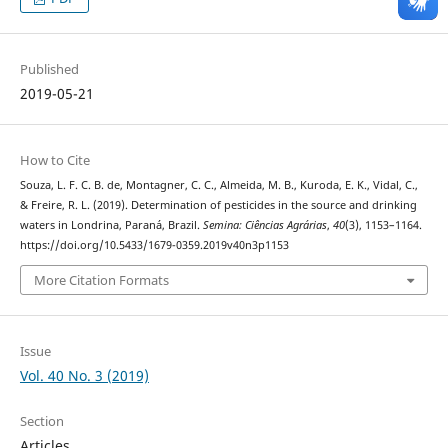
Published
2019-05-21
How to Cite
Souza, L. F. C. B. de, Montagner, C. C., Almeida, M. B., Kuroda, E. K., Vidal, C.,
& Freire, R. L. (2019). Determination of pesticides in the source and drinking
waters in Londrina, Paraná, Brazil.
Semina: Ciências Agrárias
,
40
(3), 1153–1164.
https://doi.org/10.5433/1679-0359.2019v40n3p1153
More Citation Formats
Issue
Vol. 40 No. 3 (2019)
Section
Articles