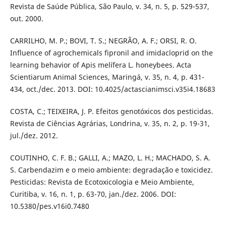
Revista de Saúde Pública, São Paulo, v. 34, n. 5, p. 529-537,
out. 2000.
CARRILHO, M. P.; BOVI, T. S.; NEGRÃO, A. F.; ORSI, R. O.
Influence of agrochemicals fipronil and imidacloprid on the
learning behavior of Apis melífera L. honeybees. Acta
Scientiarum Animal Sciences, Maringá, v. 35, n. 4, p. 431-
434, oct./dec. 2013. DOI: 10.4025/actascianimsci.v35i4.18683
COSTA, C.; TEIXEIRA, J. P. Efeitos genotóxicos dos pesticidas.
Revista de Ciências Agrárias, Londrina, v. 35, n. 2, p. 19-31,
jul./dez. 2012.
COUTINHO, C. F. B.; GALLI, A.; MAZO, L. H.; MACHADO, S. A.
S. Carbendazim e o meio ambiente: degradação e toxicidez.
Pesticidas: Revista de Ecotoxicologia e Meio Ambiente,
Curitiba, v. 16, n. 1, p. 63-70, jan./dez. 2006. DOI:
10.5380/pes.v16i0.7480