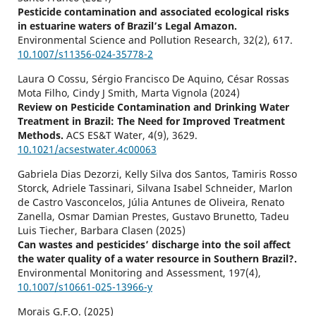
Pesticide contamination and associated ecological risks
in estuarine waters of Brazil’s Legal Amazon.
Environmental Science and Pollution Research,
32
(2),
617.
10.1007/s11356-024-35778-2
Laura O Cossu, Sérgio Francisco De Aquino, César Rossas
Mota Filho, Cindy J Smith, Marta Vignola (2024)
Review on Pesticide Contamination and Drinking Water
Treatment in Brazil: The Need for Improved Treatment
Methods.
ACS ES&T Water,
4
(9),
3629.
10.1021/acsestwater.4c00063
Gabriela Dias Dezorzi, Kelly Silva dos Santos, Tamiris Rosso
Storck, Adriele Tassinari, Silvana Isabel Schneider, Marlon
de Castro Vasconcelos, Júlia Antunes de Oliveira, Renato
Zanella, Osmar Damian Prestes, Gustavo Brunetto, Tadeu
Luis Tiecher, Barbara Clasen (2025)
Can wastes and pesticides’ discharge into the soil affect
the water quality of a water resource in Southern Brazil?.
Environmental Monitoring and Assessment,
197
(4),
10.1007/s10661-025-13966-y
Morais G.F.O. (2025)