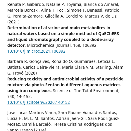
Renata P. Gabardo, Natalie P. Toyama, Bianca do Amaral,
Marcela Boroski, Aline T. Toci, Simone F. Benassi, Patricio
G. Peralta-Zamora, Gilcélia A. Cordeiro, Marcus V. de Liz
(2021)
Determination of atrazine and main metabolites in
natural waters based on a simple method of QuEChERS
and liquid chromatography coupled to a diode-array
detector.
Microchemical Journal,
168
,
106392.
10.1016/j.microc.2021.106392
Bárbara R. Gonçalves, Ronaldo O. Guimarães, Letícia L.
Batista, Carlos Ueira-Vieira, Maria Clara V.M. Starling, Alam
G. Trovó (2020)
Reducing toxicity and antimicrobial activity of a pesticide
mixture via photo-Fenton in different aqueous matrices
using iron complexes.
Science of The Total Environment,
740
,
140152.
10.1016/j.scitotenv.2020.140152
José Lucas Martins Viana, Sara Raiane Viana dos Santos,
Lúcia H. M. L. M. Santos, Adrián Jaén-Gil, Sara Rodríguez-
Mozaz, Damià Barceló, Teresa Cristina Rodrigues dos
Santo Franco (2024)