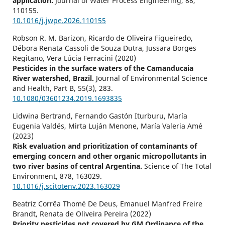
application.
Journal of Water Process Engineering,
88
,
110155.
10.1016/j.jwpe.2026.110155
Robson R. M. Barizon, Ricardo de Oliveira Figueiredo,
Débora Renata Cassoli de Souza Dutra, Jussara Borges
Regitano, Vera Lúcia Ferracini (2020)
Pesticides in the surface waters of the Camanducaia
River watershed, Brazil.
Journal of Environmental Science
and Health, Part B,
55
(3),
283.
10.1080/03601234.2019.1693835
Lidwina Bertrand, Fernando Gastón Iturburu, María
Eugenia Valdés, Mirta Luján Menone, María Valeria Amé
(2023)
Risk evaluation and prioritization of contaminants of
emerging concern and other organic micropollutants in
two river basins of central Argentina.
Science of The Total
Environment,
878
,
163029.
10.1016/j.scitotenv.2023.163029
Beatriz Corrêa Thomé De Deus, Emanuel Manfred Freire
Brandt, Renata de Oliveira Pereira (2022)
Priority pesticides not covered by GM Ordinance of the