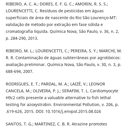
RIBEIRO, A. C. A.; DORES, E. F. G. C.; AMORIN, R. S. S.;
LOURENCETTI, C. Resíduos de pesticidas em águas
superficiais de área de nascente do Rio São Lourenço-MT:
validação de método por extração em fase sólida e
cromatografia líquida. Química Nova, São Paulo, v. 36, n. 2,
p. 284-290, 2013.
RIBEIRO, M. L.; LOURENCETTI, C.; PEREIRA, S. Y.; MARCHI, M.
R. R. Contaminação de águas subterrâneas por agrotóxicos:
avaliação preliminar. Química Nova, São Paulo, v. 30, n. 3, p.
688-694, 2007.
RODRIGUES, E. T.; PARDAL, M. A.; LAIZÉ, V.; LEONOR
CANCELA, M.; OLIVEIRA, P. J.; SERAFIM, T. L. Cardiomyocyte
H9c2 cells presente a valuable alternative to fish lethal
testing for azoxystrobin. Environmental Pollution, v. 206, p.
.619-626, 2015. DOI: 10.1016/j.envpol.2015.08.026
SANTOS, T. G.; MARTINEZ, C. B. R. Atrazine promotes