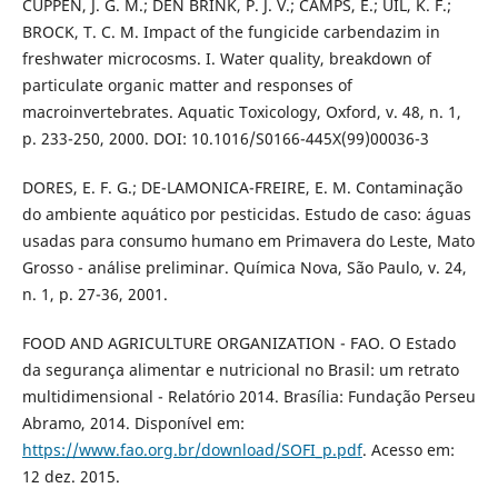
CUPPEN, J. G. M.; DEN BRINK, P. J. V.; CAMPS, E.; UIL, K. F.;
BROCK, T. C. M. Impact of the fungicide carbendazim in
freshwater microcosms. I. Water quality, breakdown of
particulate organic matter and responses of
macroinvertebrates. Aquatic Toxicology, Oxford, v. 48, n. 1,
p. 233-250, 2000. DOI: 10.1016/S0166-445X(99)00036-3
DORES, E. F. G.; DE-LAMONICA-FREIRE, E. M. Contaminação
do ambiente aquático por pesticidas. Estudo de caso: águas
usadas para consumo humano em Primavera do Leste, Mato
Grosso - análise preliminar. Química Nova, São Paulo, v. 24,
n. 1, p. 27-36, 2001.
FOOD AND AGRICULTURE ORGANIZATION - FAO. O Estado
da segurança alimentar e nutricional no Brasil: um retrato
multidimensional - Relatório 2014. Brasília: Fundação Perseu
Abramo, 2014. Disponível em:
https://www.fao.org.br/download/SOFI_p.pdf
. Acesso em:
12 dez. 2015.