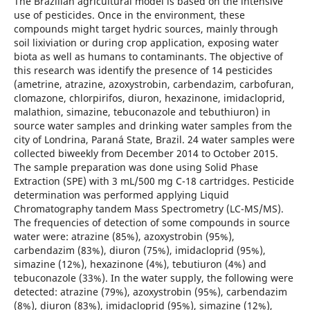
The Brazilian agricultural model is based on the intensive
use of pesticides. Once in the environment, these
compounds might target hydric sources, mainly through
soil lixiviation or during crop application, exposing water
biota as well as humans to contaminants. The objective of
this research was identify the presence of 14 pesticides
(ametrine, atrazine, azoxystrobin, carbendazim, carbofuran,
clomazone, chlorpirifos, diuron, hexazinone, imidacloprid,
malathion, simazine, tebuconazole and tebuthiuron) in
source water samples and drinking water samples from the
city of Londrina, Paraná State, Brazil. 24 water samples were
collected biweekly from December 2014 to October 2015.
The sample preparation was done using Solid Phase
Extraction (SPE) with 3 mL/500 mg C-18 cartridges. Pesticide
determination was performed applying Liquid
Chromatography tandem Mass Spectrometry (LC-MS/MS).
The frequencies of detection of some compounds in source
water were: atrazine (85%), azoxystrobin (95%),
carbendazim (83%), diuron (75%), imidacloprid (95%),
simazine (12%), hexazinone (4%), tebutiuron (4%) and
tebuconazole (33%). In the water supply, the following were
detected: atrazine (79%), azoxystrobin (95%), carbendazim
(8%), diuron (83%), imidacloprid (95%), simazine (12%),