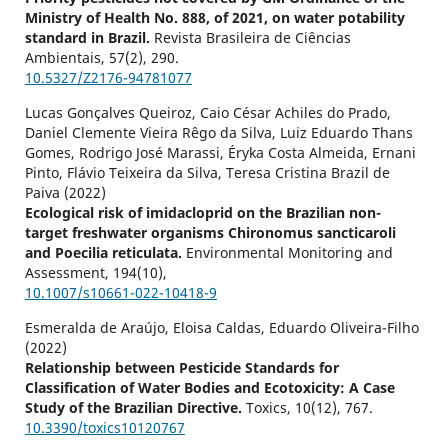
Ministry of Health No. 888, of 2021, on water potability
standard in Brazil.
Revista Brasileira de Ciências
Ambientais,
57
(2),
290.
10.5327/Z2176-94781077
Lucas Gonçalves Queiroz, Caio César Achiles do Prado,
Daniel Clemente Vieira Rêgo da Silva, Luiz Eduardo Thans
Gomes, Rodrigo José Marassi, Éryka Costa Almeida, Ernani
Pinto, Flávio Teixeira da Silva, Teresa Cristina Brazil de
Paiva (2022)
Ecological risk of imidacloprid on the Brazilian non-
target freshwater organisms Chironomus sancticaroli
and Poecilia reticulata.
Environmental Monitoring and
Assessment,
194
(10),
10.1007/s10661-022-10418-9
Esmeralda de Araújo, Eloisa Caldas, Eduardo Oliveira-Filho
(2022)
Relationship between Pesticide Standards for
Classification of Water Bodies and Ecotoxicity: A Case
Study of the Brazilian Directive.
Toxics,
10
(12),
767.
10.3390/toxics10120767