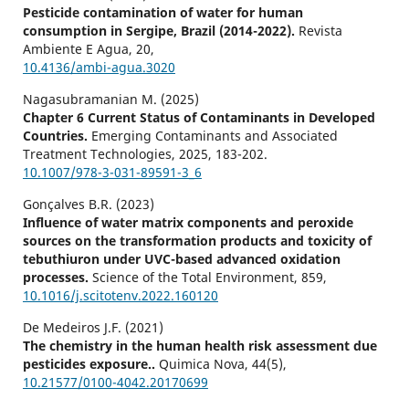
Pesticide contamination of water for human
consumption in Sergipe, Brazil (2014-2022).
Revista
Ambiente E Agua,
20
,
10.4136/ambi-agua.3020
Nagasubramanian M. (2025)
Chapter 6 Current Status of Contaminants in Developed
Countries.
Emerging Contaminants and Associated
Treatment Technologies,
2025
,
183-202.
10.1007/978-3-031-89591-3_6
Gonçalves B.R. (2023)
Influence of water matrix components and peroxide
sources on the transformation products and toxicity of
tebuthiuron under UVC-based advanced oxidation
processes.
Science of the Total Environment,
859
,
10.1016/j.scitotenv.2022.160120
De Medeiros J.F. (2021)
The chemistry in the human health risk assessment due
pesticides exposure..
Quimica Nova,
44
(5),
10.21577/0100-4042.20170699