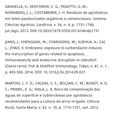
GRANELLA, V.; VENTORINI, C. G.; PIGATTO, G. M.;
NORNBERG, J. L.; COSTABEBER, I. H. Resíduos de agrotóxicos
em leites pasteurizados orgânicos e convencionais. Semina:
Ciências Agrárias, Londrina, v. 34, n. 4, p. 1731-1740,
jul./ago. 2013. DOI 10.5433/1679-0359.2013v34n4p1731
JIANG, J.; SHENGGAN, W.; CHANGXING, W.; XUEHUA, A.; CAI,
L.; ZHAO, X. Embryonic exposure to carbendazim induces
the transcription of genes related to apoptosis,
immunotoxicity and endocrine disruption in zebrafish
(Danio rerio). Fish & Shellfish Immunology, Tokyo, v. 41, n. 1,
p. 493-500, 2014. DOI: 10.1016/j.fsi.2014.09.037
MARTINI, L. F. D.; CALDAS, S. S.; BOLZAN, C. M.; BUNDT, A. D.
C.; PRIMEL, E. G.; AVILA, L. A. Risco de contaminação das
águas de superfície e subterrâneas por agrotóxicos
recomendados para a cultura do arroz irrigado. Ciência
Rural, Santa Maria, v. 42, n. 10, p. 1715-1721, out. 2012.