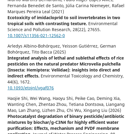
Fernanda Benedet de Santo, Júlia Carina Niemeyer, Rafael
Marques Pereira Leal (2021)
Ecotoxicity of imidacloprid to soil invertebrates in two
tropical soils with contrasting texture.
Environmental
Science and Pollution Research,
28
(22),
27655.
10.1007/s11356-021-12562-0
Arledys Albino-Bohórquez, Yeisson Gutiérrez, German
Bohórquez, Tito Bacca (2025)
Integrated analysis of lethal and sublethal effects of rice
pesticides on the natural predator Microvelia pulchella
(Insecta: Hemiptera: Veliidae): insights into direct and
indirect effects.
Environmental Toxicology and Chemistry,
44
(6),
1672.
10.1093/etojnl/vgaf076
Haojie Shi, Wei Wang, Haoyu Shi, Peike Cao, Deming Xia,
Wanting Chen, Zhentao Zhou, Tetiana Dontsova, Liangang
Mao, Lan Zhang, Lizhen Zhu, Chi Wu, Xingang Liu (2026)
Photocatalyst degradation of binary pesticide/antibiotic
mixtures by biochar/g-C3N4 for highly efficient water
purification: Effects, mechanism and PVDF membrane