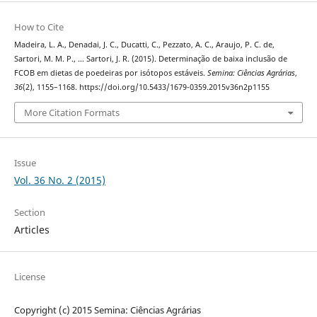
How to Cite
Madeira, L. A., Denadai, J. C., Ducatti, C., Pezzato, A. C., Araujo, P. C. de,
Sartori, M. M. P., … Sartori, J. R. (2015). Determinação de baixa inclusão de
FCOB em dietas de poedeiras por isótopos estáveis.
Semina: Ciências Agrárias
,
36
(2), 1155–1168. https://doi.org/10.5433/1679-0359.2015v36n2p1155
More Citation Formats
Issue
Vol. 36 No. 2 (2015)
Section
Articles
License
Copyright (c) 2015 Semina: Ciências Agrárias