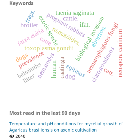
Keywords
traps.
taenia saginata
pregnant rabbits
exotic specie
biological invasion
cattle.
ifat.
nematophagous fungi
broiler
abortion.
nematóides.
faixa etária
neospora caninum
catte
toxoplasma gondii
ciatostomíneos
prevalence
dogs
nematodes
caatinga
human
helminths
eqüinos
cats.
litter
dog
Most read in the last 90 days
Temperature and pH conditions for mycelial growth of
Agaricus brasiliensis on axenic cultivation
2040