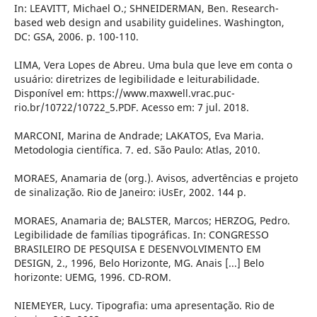
In: LEAVITT, Michael O.; SHNEIDERMAN, Ben. Research-
based web design and usability guidelines. Washington,
DC: GSA, 2006. p. 100-110.
LIMA, Vera Lopes de Abreu. Uma bula que leve em conta o
usuário: diretrizes de legibilidade e leiturabilidade.
Disponível em: https://www.maxwell.vrac.puc-
rio.br/10722/10722_5.PDF. Acesso em: 7 jul. 2018.
MARCONI, Marina de Andrade; LAKATOS, Eva Maria.
Metodologia científica. 7. ed. São Paulo: Atlas, 2010.
MORAES, Anamaria de (org.). Avisos, advertências e projeto
de sinalização. Rio de Janeiro: iUsEr, 2002. 144 p.
MORAES, Anamaria de; BALSTER, Marcos; HERZOG, Pedro.
Legibilidade de famílias tipográficas. In: CONGRESSO
BRASILEIRO DE PESQUISA E DESENVOLVIMENTO EM
DESIGN, 2., 1996, Belo Horizonte, MG. Anais [...] Belo
horizonte: UEMG, 1996. CD-ROM.
NIEMEYER, Lucy. Tipografia: uma apresentação. Rio de