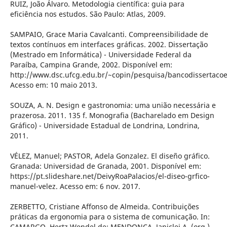
RUIZ, João Álvaro. Metodologia científica: guia para
eficiência nos estudos. São Paulo: Atlas, 2009.
SAMPAIO, Grace Maria Cavalcanti. Compreensibilidade de
textos contínuos em interfaces gráficas. 2002. Dissertação
(Mestrado em Informática) - Universidade Federal da
Paraíba, Campina Grande, 2002. Disponível em:
http://www.dsc.ufcg.edu.br/~copin/pesquisa/bancodissertaco
Acesso em: 10 maio 2013.
SOUZA, A. N. Design e gastronomia: uma união necessária e
prazerosa. 2011. 135 f. Monografia (Bacharelado em Design
Gráfico) - Universidade Estadual de Londrina, Londrina,
2011.
VÉLEZ, Manuel; PASTOR, Adela Gonzalez. El diseño gráfico.
Granada: Universidad de Granada, 2001. Disponível em:
https://pt.slideshare.net/DeivyRoaPalacios/el-diseo-grfico-
manuel-velez. Acesso em: 6 nov. 2017.
ZERBETTO, Cristiane Affonso de Almeida. Contribuições
práticas da ergonomia para o sistema de comunicação. In:
CAMARGO, Hertz Wendel de; MENDONÇA, Janiclei A. (org.).