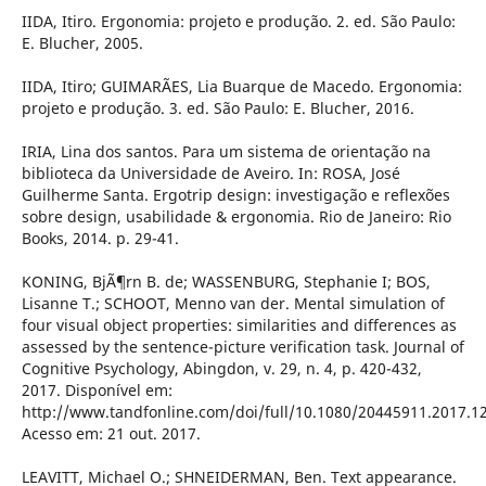
IIDA, Itiro. Ergonomia: projeto e produção. 2. ed. São Paulo:
E. Blucher, 2005.
IIDA, Itiro; GUIMARÃES, Lia Buarque de Macedo. Ergonomia:
projeto e produção. 3. ed. São Paulo: E. Blucher, 2016.
IRIA, Lina dos santos. Para um sistema de orientação na
biblioteca da Universidade de Aveiro. In: ROSA, José
Guilherme Santa. Ergotrip design: investigação e reflexões
sobre design, usabilidade & ergonomia. Rio de Janeiro: Rio
Books, 2014. p. 29-41.
KONING, BjÃ¶rn B. de; WASSENBURG, Stephanie I; BOS,
Lisanne T.; SCHOOT, Menno van der. Mental simulation of
four visual object properties: similarities and differences as
assessed by the sentence-picture verification task. Journal of
Cognitive Psychology, Abingdon, v. 29, n. 4, p. 420-432,
2017. Disponível em:
http://www.tandfonline.com/doi/full/10.1080/20445911.2017.1
Acesso em: 21 out. 2017.
LEAVITT, Michael O.; SHNEIDERMAN, Ben. Text appearance.