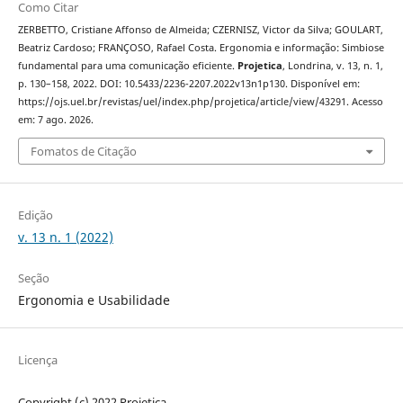
Como Citar
ZERBETTO, Cristiane Affonso de Almeida; CZERNISZ, Victor da Silva; GOULART,
Beatriz Cardoso; FRANÇOSO, Rafael Costa. Ergonomia e informação: Simbiose
fundamental para uma comunicação eficiente.
Projetica
, Londrina, v. 13, n. 1,
p. 130–158, 2022. DOI: 10.5433/2236-2207.2022v13n1p130. Disponível em:
https://ojs.uel.br/revistas/uel/index.php/projetica/article/view/43291. Acesso
em: 7 ago. 2026.
Fomatos de Citação
Edição
v. 13 n. 1 (2022)
Seção
Ergonomia e Usabilidade
Licença
Copyright (c) 2022 Projetica