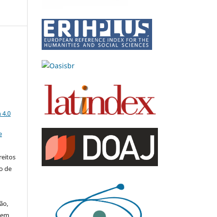
a
 4.0
e
reitos
to de
ão,
 em