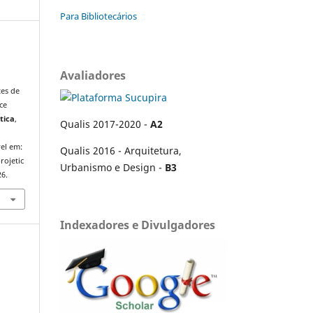
Para Bibliotecários
Avaliadores
tes de
ce
tica
,
Qualis 2017-2020 -
A2
el em:
Qualis 2016 - Arquitetura,
rojetic
Urbanismo e Design -
B3
26.
Indexadores e Divulgadores