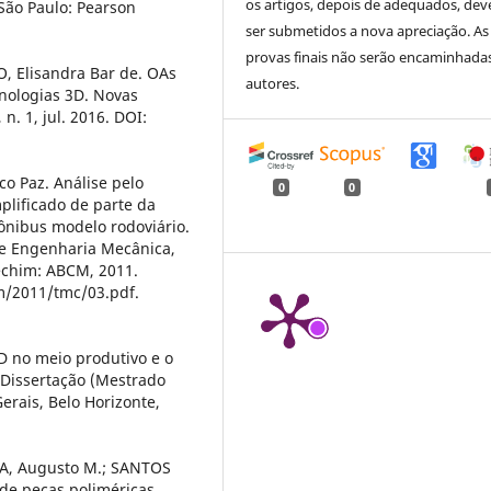
os artigos, depois de adequados, dev
 São Paulo: Pearson
ser submetidos a nova apreciação. As
provas finais não serão encaminhada
O, Elisandra Bar de. OAs
autores.
cnologias 3D. Novas
n. 1, jul. 2016. DOI:
o Paz. Análise pelo
0
0
plificado de parte da
ônibus modelo rodoviário.
de Engenharia Mecânica,
Erechim: ABCM, 2011.
m/2011/tmc/03.pdf.
D no meio produtivo e o
 Dissertação (Mestrado
erais, Belo Horizonte,
STA, Augusto M.; SANTOS
l de peças poliméricas