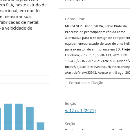
em PLA, neste estudo de
rvacional, em que foi
s e mensurar sua
Como Citar
fabricadas de metal,
MERGENER, Diego; SILVA, Fábio Pinto da.
 a velocidade de
Processo de prototipagem rápida como
alternativa para o re-design de componen
equipamentos: estudo de caso de uma héli
para exaustor de ar impressa em 3D.
Proje
Londrina, v. 12, n. 1, p. 88–113, 2021. DOI:
10.5433/2236-2207.2021v12n1p88. Disponív
https://ojs.uel.br/revistas/uel/index.php/p
a/article/view/33942. Acesso em: 8 ago. 20
Fomatos de Citação
Edição
v. 12 n. 1 (2021)
Seção