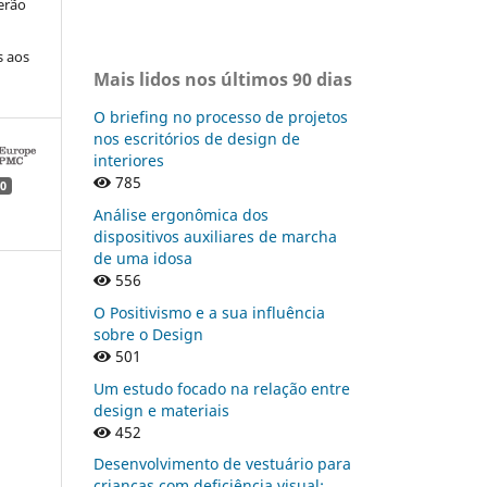
erão
s aos
Mais lidos nos últimos 90 dias
O briefing no processo de projetos
nos escritórios de design de
interiores
785
0
Análise ergonômica dos
dispositivos auxiliares de marcha
de uma idosa
556
O Positivismo e a sua influência
sobre o Design
501
Um estudo focado na relação entre
design e materiais
452
Desenvolvimento de vestuário para
crianças com deficiência visual: