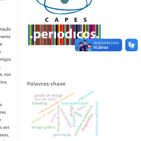
riação
amente
al
s
rtigos
.
ar, nos
iva,
Palavras-chave
ergonomia
sistema produto serviço
gestão de design
private label
diretrizes ambientais
branding
sustentabilidade
no
cópia.
cozinhar sustentável.
design de moda.
design
design de moda
metodologia
res.
moda
gestão
diagnóstico
projeto
e
s aos
design gráfico
asos,
prevenção