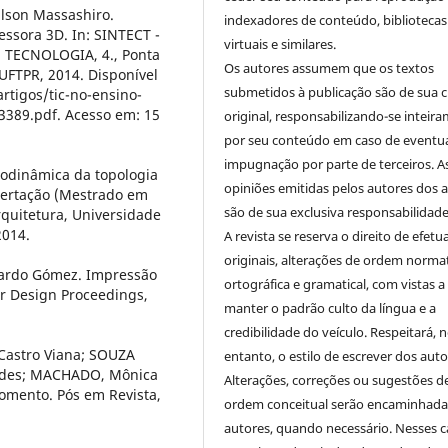
lson Massashiro.
indexadores de conteúdo, bibliotecas
ssora 3D. In: SINTECT -
virtuais e similares.
TECNOLOGIA, 4., Ponta
Os autores assumem que os textos
: UFTPR, 2014. Disponível
submetidos à publicação são de sua c
rtigos/tic-no-ensino-
3389.pdf. Acesso em: 15
original, responsabilizando-se inteir
por seu conteúdo em caso de eventu
impugnação por parte de terceiros. A
rodinâmica da topologia
opiniões emitidas pelos autores dos a
ssertação (Mestrado em
são de sua exclusiva responsabilidade
rquitetura, Universidade
2014.
A revista se reserva o direito de efetu
originais, alterações de ordem normat
nardo Gómez. Impressão
ortográfica e gramatical, com vistas a
r Design Proceedings,
manter o padrão culto da língua e a
credibilidade do veículo. Respeitará, 
 Castro Viana; SOUZA
entanto, o estilo de escrever dos auto
andes; MACHADO, Mônica
Alterações, correções ou sugestões d
omento. Pós em Revista,
ordem conceitual serão encaminhada
autores, quando necessário. Nesses c