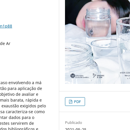
2n1p88
 de Ar
caso envolvendo a má
tão para aplicação de
bjetivo de avaliar e
mais barata, rápida e
PDF
 exaustão exigidos pelo
isa caracteriza-se como
antar dados para o
Publicado
estes servirem de
dos bibliográficos e
2021-05-25