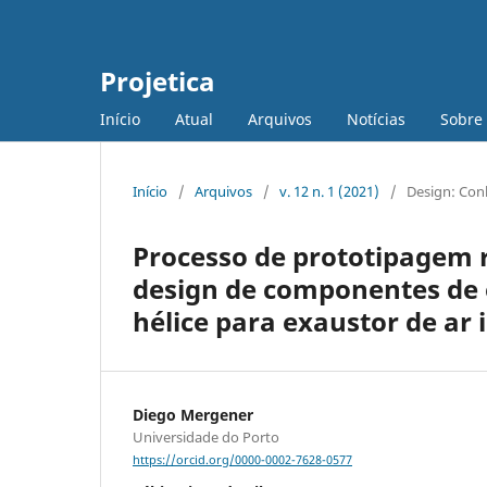
Projetica
Início
Atual
Arquivos
Notícias
Sobre
Início
/
Arquivos
/
v. 12 n. 1 (2021)
/
Design: Con
Processo de prototipagem r
design de componentes de
hélice para exaustor de ar
Diego Mergener
Universidade do Porto
https://orcid.org/0000-0002-7628-0577