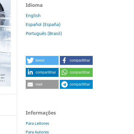
Idioma
English
Español (España)
Português (Brasil)
tweet
compartilhar
compartilhar
compartilhar
mail
compartilhar
Informações
Para Leitores
Para Autores