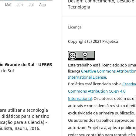
Design: Conhecimento, Gestão e
Tecnologia
Licença
Copyright (c) 2021 Projetica
io Grande do Sul - UFRGS
Este trabalho está licenciado sob um
 do Sul
licença
Creative Commons Attribution
International License
.
Projética está licenciada sob a
Creativ
Commons Attribution CC-BY 4.0
International
. Os autores detém os di
autorais e concedem à revista o direi
a utilizar a tecnologia
exclusividade de primeira publicação.
didáticos para o ensino
Os autores dos trabalhos aprovados
cação para a Ciência) -
autorizam Projética a, após a publicaç
ulista, Bauru, 2016.
ceder seu conteúdo para reprodução