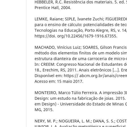
HIBBELER, R.C. Resistência dos materiais. 5. ed.
Prentice Hall, 2004.
LEMKE, Raiane; SIPLE, Ivanete Zuchi; FIGUEIRED
para o ensino de cálculo: potencialidades de te
Tecnologias na Educação, Porto Alegre, RS, v. 14, 
https://doi. org/10.22456/1679-1916.67355.
MACHADO, Vinícius Luiz; SOARES, Gilson Francisc
método dos elementos finitos de um modelo sim
estrutura dianteira de uma carroceria de micro-
In: CREEM: Congresso Nacional de Estudantes 
18., Erechim, RS, 2011. Anais eletrônicos [...]. 
Disponível em: https:// abcm.org.br/anais/cree
Acesso em: 15 maio 2017.
MONTEIRO, Marco Túlio Ferreira. A impressão 3
Design: um estudo na fabricação de joias. 2015.
em Design) - Universidade do Estado de Minas G
MG, 2015.
NERY, M. P.; NOGUEIRA, L. M.; DANA, S. S.; CO
JUNIOR, J. A. Avaliação metrológica e superficia