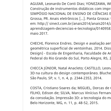
AGUIAR, Leonardo De Conti Dias; YONEZAWA, Wi
Construção de instrumentos didáticos com impre
SIMPÓSIO NACIONAL DE ENSINO DE CIÊNCIAS E 
Grossa, PR. Anais eletrônicos [...]. Ponta Grossa
em: http:// sinect.com.br/anais2014/anais2014/a
aprendizagem-deciencias-e-tecnologia/0140958
maio 2017.
CHECHI, Florence Endres. Design e avaliação ae
geométrica superficial de ventoinhas. 2014. Di
Design) - Escola de Engenharia, Faculdade de A
Federal do Rio Grande do Sul, Porto Alegre, RS, 
CHICCA JÚNIOR, Natal Anacleto; CASTILLO, Leo
3D na cultura do design contemporâneo. Bluche
São Paulo, SP, v. 1, n. 4, p. 2344-2353, 2014.
COSTA, Cristiano Soares da; MIGUEL, Dorcas de
FILHO, Edison de; SILVA, Marcus Vinícius Fern
da consolação. Impressão 3D: a tecnologia do m
Belo Horizonte, MG, n. 11, p. 48-52, 2015.