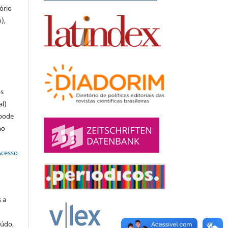
tório
),
u
os
al)
 pode
mo
Acesso
 a
eúdo,