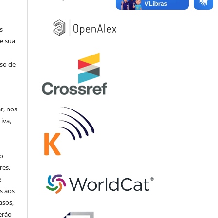
s
e sua
aso de
ar, nos
iva,
no
res.
e
s aos
asos,
erão