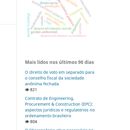
sistema jurídico
brasil/itália
ação coletiva passiva
p
ro
c
e
s
s
o
iv
il c
o
le
tiv
democracia
produção
liminares
c
o
modernidade
mercosul
união européia.
acesso à justiça
estado
servidões
pagamento
crise.
revelia
desenvolvimento social
gestão ambiental
desenvolvimento econômico
Mais lidos nos últimos 90 dias
O direito de voto em separado para
o conselho fiscal da sociedade
anônima fechada
821
Contrato de Engineering,
Procurement & Construction (EPC):
aspectos jurídicos e regulatórios no
ordenamento brasileiro
804