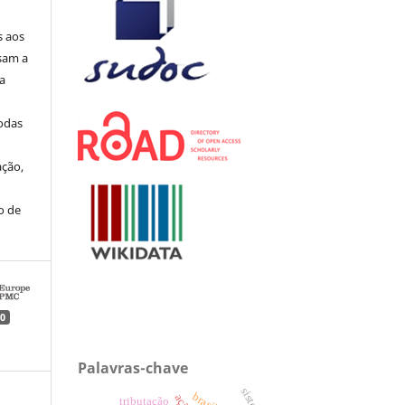
s aos
sam a
ua
todas
ação,
o de
0
Palavras-chave
tributação