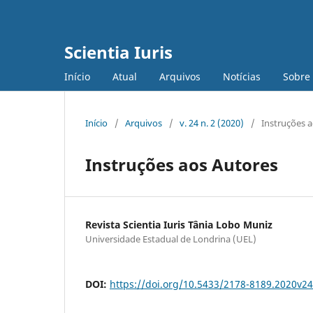
Scientia Iuris
Início
Atual
Arquivos
Notícias
Sobre
Início
/
Arquivos
/
v. 24 n. 2 (2020)
/
Instruções 
Instruções aos Autores
Revista Scientia Iuris Tânia Lobo Muniz
Universidade Estadual de Londrina (UEL)
DOI:
https://doi.org/10.5433/2178-8189.2020v2