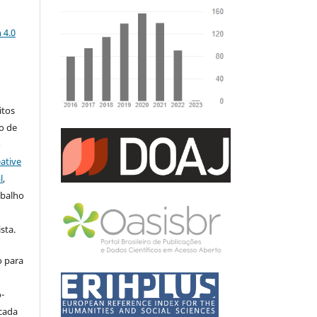
a
 4.0
:
itos
to de
o
ative
l
,
abalho
sta.
o para
-
icada