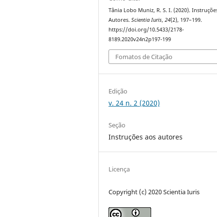
Tânia Lobo Muniz, R. S. I. (2020). Instruçõe
Autores.
Scientia Iuris
,
24
(2), 197–199.
https://doi.org/10.5433/2178-
8189.2020v24n2p197-199
Fomatos de Citação
Edição
v. 24 n. 2 (2020)
Seção
Instruções aos autores
Licença
Copyright (c) 2020 Scientia Iuris