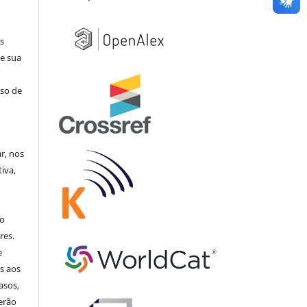
s
e sua
aso de
ar, nos
iva,
no
res.
e
s aos
asos,
erão