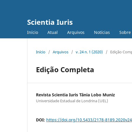
Scientia Iuris
Início
Atual
Arquivos
Notícias
Sobre
Início
/
Arquivos
/
v. 24 n. 1 (2020)
/
Edição Comp
Edição Completa
Revista Scientia Iuris Tânia Lobo Muniz
Universidade Estadual de Londrina (UEL)
DOI:
https://doi.org/10.5433/2178-8189.2020v2