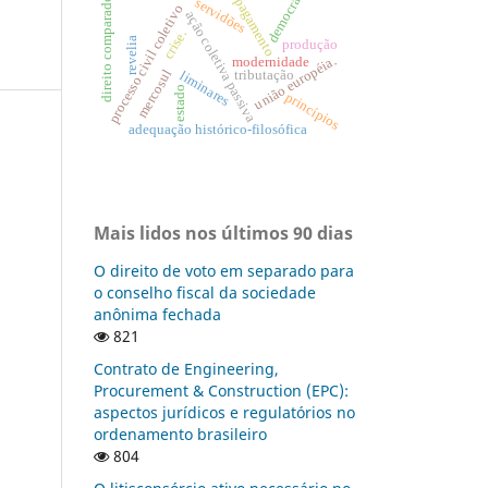
democracia
direito comparado
pagamento
servidões
o
ação coletiva passiva
crise.
revelia
produção
união européia.
modernidade
mercosul
tributação
liminares
p
r
o
c
e
s
s
o
c
i
v
i
l
c
o
l
e
t
i
v
estado
princípios
adequação histórico-filosófica
Mais lidos nos últimos 90 dias
O direito de voto em separado para
o conselho fiscal da sociedade
anônima fechada
821
Contrato de Engineering,
Procurement & Construction (EPC):
aspectos jurídicos e regulatórios no
ordenamento brasileiro
804