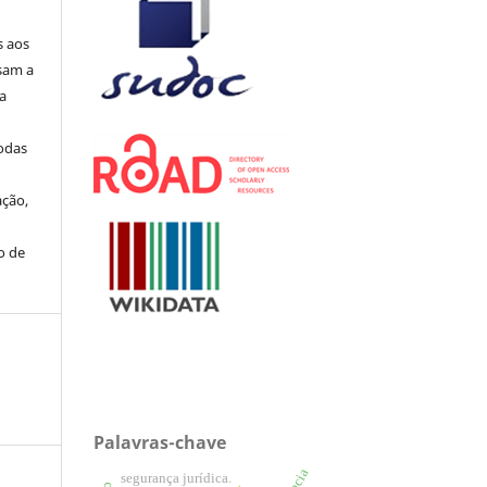
s aos
sam a
ua
todas
ação,
o de
Palavras-chave
segurança jurídica.