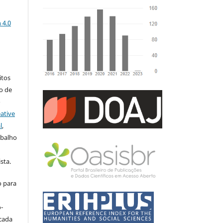
a
 4.0
:
itos
to de
o
ative
l
,
abalho
sta.
o para
-
icada