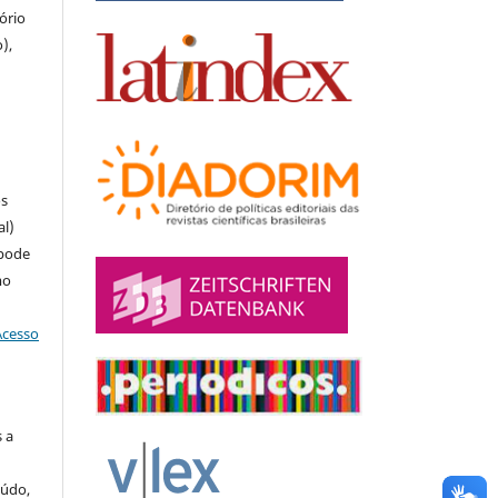
tório
),
u
os
al)
 pode
mo
Acesso
 a
eúdo,