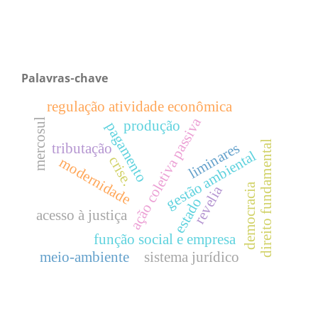
Palavras-chave
regulação atividade econômica
ação coletiva passiva
mercosul
produção
pagamento
direito fundamental
liminares
tributação
gestão ambiental
crise.
modernidade
democracia
revelia
estado
acesso à justiça
função social e empresa
meio-ambiente
sistema jurídico