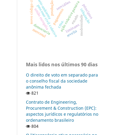
novo código civil
meio-ambiente
servidões
ação coletiva passiva
produção
princípios
p
r
o
c
e
s
s
o
i
v
i
l
c
o
l
e
t
i
v
união européia
tributação
pagamento
estado
modernidade
c
o
crise.
liminares
democracia
mercosul
revelia
Mais lidos nos últimos 90 dias
O direito de voto em separado para
o conselho fiscal da sociedade
anônima fechada
821
Contrato de Engineering,
Procurement & Construction (EPC):
aspectos jurídicos e regulatórios no
ordenamento brasileiro
804