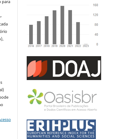
o para
-
icada
tório
),
u
os
al)
 pode
mo
Acesso