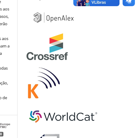
e
s aos
asos,
erão
s aos
sam a
ua
todas
ação,
o de
0