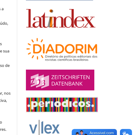
 a
eúdo,
s
e sua
aso de
ar, nos
iva,
no
res.