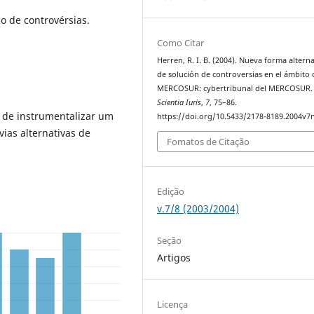
o de controvérsias.
Como Citar
Herren, R. I. B. (2004). Nueva forma alterna
de solución de controversias en el ámbito 
MERCOSUR: cybertribunal del MERCOSUR.
Scientia Iuris
,
7
, 75–86.
a de instrumentalizar um
https://doi.org/10.5433/2178-8189.2004v7
ias alternativas de
Fomatos de Citação
Edição
v.7/8 (2003/2004)
Seção
Artigos
Licença