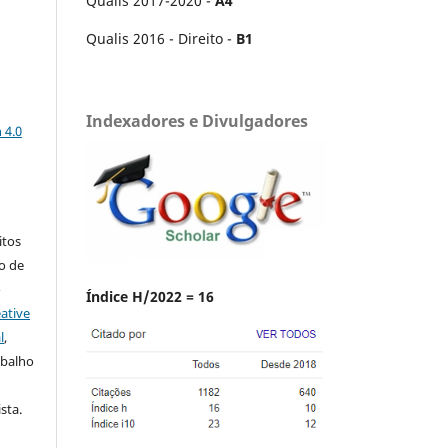
Qualis 2017-2020 -
A4
Qualis 2016 - Direito -
B1
a
Indexadores e Divulgadores
 4.0
:
itos
to de
o
Índice H/2022 = 16
ative
l
,
abalho
sta.