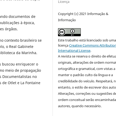
Licença
Copyright (c) 2021 Informação &
izando documentos de
Informação
publicações à época,
es órgãos.
Este trabalho está licenciado sob um
o contexto brasileiro se
licença
Creative Commons Attribution
lo, o Real Gabinete
International License
.
Biblioteca da Marinha.
A revista se reserva o direito de efetu
originais, alterações de ordem normat
s buscou enriquecer o
ortográfica e gramatical, com vistas a
como meio de propagação
manter o padrão culto da língua e a
os Documentalistas no
credibilidade do veículo. Respeitará, 
s de Otlet e La Fontaine
entanto, o estilo de escrever dos auto
Alterações, correções ou sugestões d
ordem conceitual serão encaminhada
autores, quando necessário.