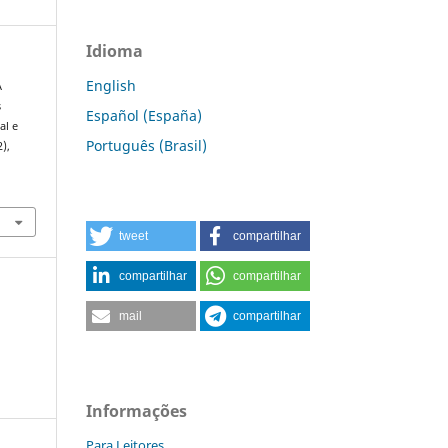
Idioma
English
A
s
Español (España)
al e
Português (Brasil)
2),
tweet
compartilhar
compartilhar
compartilhar
mail
compartilhar
Informações
Para Leitores