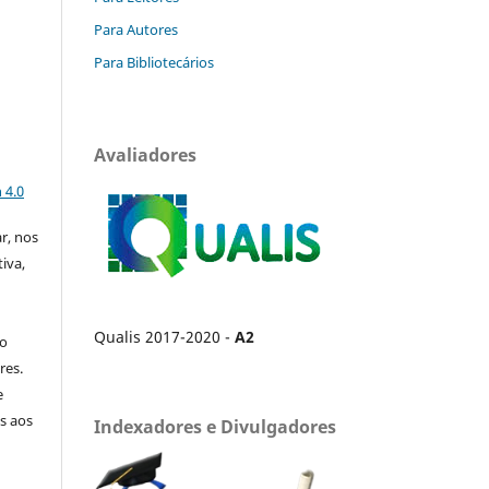
Para Autores
Para Bibliotecários
Avaliadores
a
 4.0
ar, nos
iva,
Qualis 2017-2020 -
A2
no
res.
e
s aos
Indexadores e Divulgadores