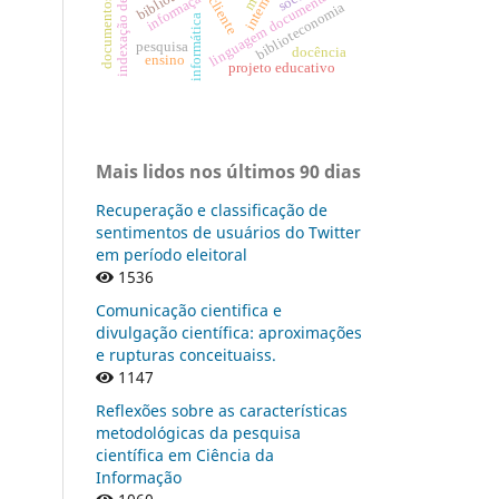
documentos históricos
indexação de assunto
linguagem documentária
internet
cliente
biblioteconomia
informática
pesquisa
docência
ensino
projeto educativo
Mais lidos nos últimos 90 dias
Recuperação e classificação de
sentimentos de usuários do Twitter
em período eleitoral
1536
Comunicação cientifica e
divulgação científica: aproximações
e rupturas conceituaiss.
1147
Reflexões sobre as características
metodológicas da pesquisa
científica em Ciência da
Informação