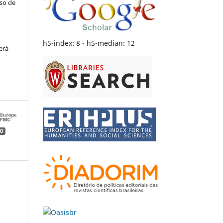
uso de
h5-index: 8 - h5-median: 12
erá
0