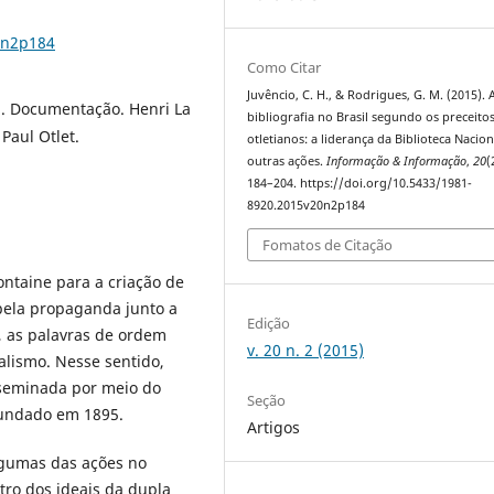
0n2p184
Como Citar
Juvêncio, C. H., & Rodrigues, G. M. (2015). 
al. Documentação. Henri La
bibliografia no Brasil segundo os preceito
 Paul Otlet.
otletianos: a liderança da Biblioteca Nacion
outras ações.
Informação & Informação
,
20
(
184–204. https://doi.org/10.5433/1981-
8920.2015v20n2p184
Fomatos de Citação
Fontaine para a criação de
ela propaganda junto a
Edição
, as palavras de ordem
v. 20 n. 2 (2015)
alismo. Nesse sentido,
sseminada por meio do
Seção
 fundado em 1895.
Artigos
lgumas das ações no
tro dos ideais da dupla