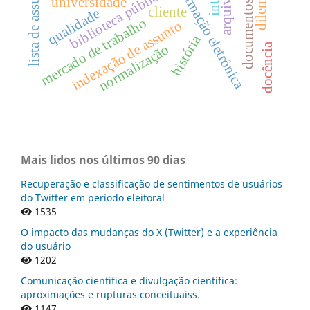
documentos históricos
lista de assuntos
informação eletrônica
biblioteca pública
universidade
cliente
qualidade
mercado de trabalho
indexação de assunto
história
docência
normalização
Mais lidos nos últimos 90 dias
Recuperação e classificação de sentimentos de usuários
do Twitter em período eleitoral
1535
O impacto das mudanças do X (Twitter) e a experiência
do usuário
1202
Comunicação cientifica e divulgação científica:
aproximações e rupturas conceituaiss.
1147