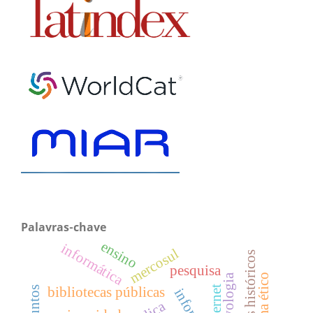
Palavras-chave
ensino
informática
mercosul
pesquisa
arquivologia
dilema ético
internet
bibliotecas públicas