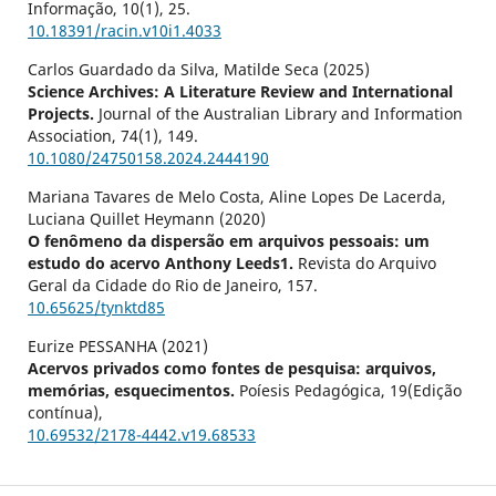
Informação,
10
(1),
25.
10.18391/racin.v10i1.4033
Carlos Guardado da Silva, Matilde Seca (2025)
Science Archives: A Literature Review and International
Projects.
Journal of the Australian Library and Information
Association,
74
(1),
149.
10.1080/24750158.2024.2444190
Mariana Tavares de Melo Costa, Aline Lopes De Lacerda,
Luciana Quillet Heymann (2020)
O fenômeno da dispersão em arquivos pessoais: um
estudo do acervo Anthony Leeds1.
Revista do Arquivo
Geral da Cidade do Rio de Janeiro,
157.
10.65625/tynktd85
Eurize PESSANHA (2021)
Acervos privados como fontes de pesquisa: arquivos,
memórias, esquecimentos.
Poíesis Pedagógica,
19
(Edição
contínua),
10.69532/2178-4442.v19.68533