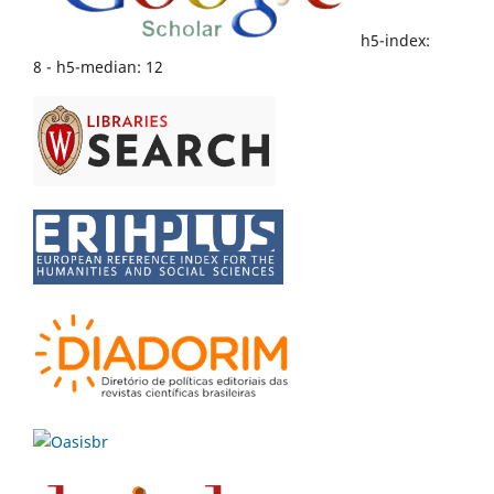
h5-index:
8 - h5-median: 12