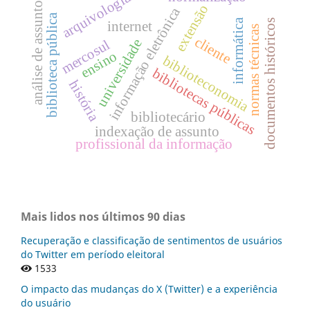
arquivologia
análise de assunto
extensão
informação eletrônica
biblioteca pública
informática
documentos históricos
internet
normas técnicas
cliente
universidade
mercosul
ensino
biblioteconomia
bibliotecas públicas
história
bibliotecário
indexação de assunto
profissional da informação
Mais lidos nos últimos 90 dias
Recuperação e classificação de sentimentos de usuários
do Twitter em período eleitoral
1533
O impacto das mudanças do X (Twitter) e a experiência
do usuário