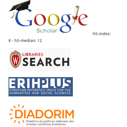
h5-index:
8 - h5-median: 12