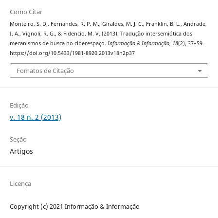
Como Citar
Monteiro, S. D., Fernandes, R. P. M., Giraldes, M. J. C., Franklin, B. L., Andrade,
I. A., Vignoli, R. G., & Fidencio, M. V. (2013). Tradução intersemiótica dos
mecanismos de busca no ciberespaço.
Informação & Informação
,
18
(2), 37–59.
https://doi.org/10.5433/1981-8920.2013v18n2p37
Fomatos de Citação
Edição
v. 18 n. 2 (2013)
Seção
Artigos
Licença
Copyright (c) 2021 Informação & Informação