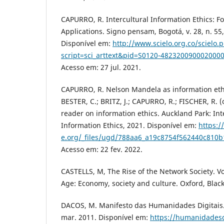
CAPURRO, R. Intercultural Information Ethics: 
Applications. Signo pensam, Bogotá, v. 28, n. 55,
Disponível em:
http://www.scielo.org.co/scielo.
script=sci_arttext&pid=S0120-48232009000200
Acesso em: 27 jul. 2021.
CAPURRO, R. Nelson Mandela as information ethic
BESTER, C.; BRITZ, J.; CAPURRO, R.; FISCHER, R. 
reader on information ethics. Auckland Park: Int
Information Ethics, 2021. Disponível em:
https:/
e.org/_files/ugd/788aa6_a19c8754f562440c810
Acesso em: 22 fev. 2022.
CASTELLS, M, The Rise of the Network Society. V
Age: Economy, society and culture. Oxford, Black
DACOS, M. Manifesto das Humanidades Digitais. T
mar. 2011. Disponível em:
https://humanidadesd