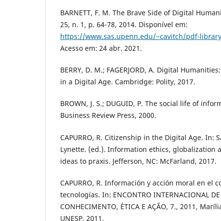
BARNETT, F. M. The Brave Side of Digital Humanitie
25, n. 1, p. 64-78, 2014. Disponível em:
https://www.sas.upenn.edu/~cavitch/pdf-librar
Acesso em: 24 abr. 2021.
BERRY, D. M.; FAGERJORD, A. Digital Humanities
in a Digital Age. Cambridge: Polity, 2017.
BROWN, J. S.; DUGUID, P. The social life of info
Business Review Press, 2000.
CAPURRO, R. Citizenship in the Digital Age. In:
Lynette. (ed.). Information ethics, globalization 
ideas to praxis. Jefferson, NC: McFarland, 2017.
CAPURRO, R. Información y acción moral en el c
tecnologías. In: ENCONTRO INTERNACIONAL D
CONHECIMENTO, ÉTICA E AÇÃO, 7., 2011, Marília. A
UNESP, 2011.