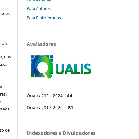
Para Autores
ssões
Para Bibliotecários
a
Avaliadores
 4.0
ar, nos
iva,
no
res.
Qualis 2021-2024 -
A4
e
Qualis 2017-2020 -
B1
s aos
uso de
Indexadores e Divulgadores