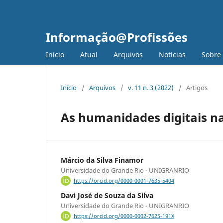
Informação@Profissões
Início
Atual
Arquivos
Notícias
Sobre
Início
/
Arquivos
/
v. 11 n. 3 (2022)
/
Artigos
As humanidades digitais n
Márcio da Silva Finamor
Universidade do Grande Rio - UNIGRANRIO
https://orcid.org/0000-0001-7635-5404
Davi José de Souza da Silva
Universidade do Grande Rio - UNIGRANRIO
https://orcid.org/0000-0002-7625-191X