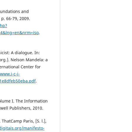
Foundations and
 p. 66-79, 2009.
php?
004&lng=en&nrm=iso
.
ist: A dialogue. In:
(org.). Nelson Mandela: a
ernational Center for
/www.i-c-i-
b1e8dfeb50eba.pdf
.
olume I. The Information
well Publishers, 2010.
hatCamp Paris, [S. l.],
igitais.org/manifesto-