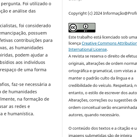
 pergunta. Foi utilizado o
ção e análise das
Copyright (c) 2024 Informação@Profi
ialistas, foi considerado
a emancipação, possuem
Este trabalho está licenciado sob um
fetivas contribuições para
licença
Creative Commons Attribution
tivas, as humanidades
International License
.
uiridas, podem ajudar a
A revista se reserva o direito de efetu
ubsídios aos indivíduos
originais, alterações de ordem normat
erespaço de uma forma
ortográfica e gramatical, com vistas a
manter o padrão culto da língua e a
afios, faz-se necessária a
credibilidade do veículo. Respeitará, 
eto de humanidades
entanto, o estilo de escrever dos auto
palmente, na formação de
Alterações, correções ou sugestões d
sar as redes e
ordem conceitual serão encaminhada
ra e humanística.
autores, quando necessário.
O conteúdo dos textos e a citação e 
imagens submetidas são de inteira