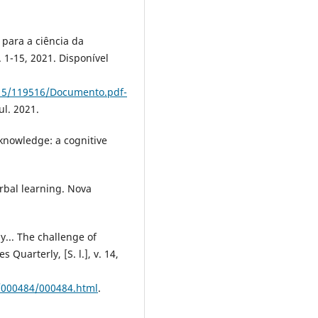
 para a ciência da
. 1-15, 2021. Disponível
915/119516/Documento.pdf-
ul. 2021.
 knowledge: a cognitive
rbal learning. Nova
y... The challenge of
s Quarterly, [S. l.], v. 14,
3/000484/000484.html
.