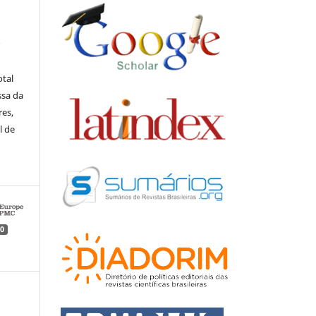
r
otal
ssa da
res,
l de
0