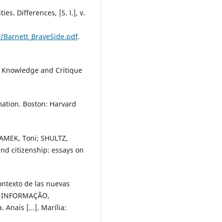
s. Differences, [S. l.], v.
y/Barnett_BraveSide.pdf
.
: Knowledge and Critique
rmation. Boston: Harvard
 SAMEK, Toni; SHULTZ,
and citizenship: essays on
ontexto de las nuevas
E INFORMAÇÃO,
nais [...]. Marília: