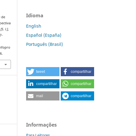
Idioma
é de
pectiva
English
,
[S. l.]
,
Español (España)
7-
Português (Brasil)
infopro
6.
tweet
compartilhar
compartilhar
compartilhar
mail
compartilhar
Informações
Para Leitores