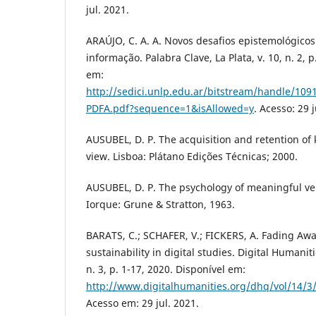
jul. 2021.
ARAÚJO, C. A. A. Novos desafios epistemológicos
informação. Palabra Clave, La Plata, v. 10, n. 2, p
em:
http://sedici.unlp.edu.ar/bitstream/handle/10
PDFA.pdf?sequence=1&isAllowed=y
. Acesso: 29 j
AUSUBEL, D. P. The acquisition and retention of
view. Lisboa: Plátano Edições Técnicas; 2000.
AUSUBEL, D. P. The psychology of meaningful ve
Iorque: Grune & Stratton, 1963.
BARATS, C.; SCHAFER, V.; FICKERS, A. Fading Awa
sustainability in digital studies. Digital Humanitie
n. 3, p. 1-17, 2020. Disponível em:
http://www.digitalhumanities.org/dhq/vol/14/
Acesso em: 29 jul. 2021.