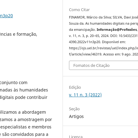
Como Citar
1n3p20
FINAMOR, Márcio da Silva; SILVA, Davi Jos
Souza da. As humanidades digitais na pers
da emancipação.
Informação@Profissões
ncias e formação,
v. 11, n. 3, p. 20–65, 2024. DOI: 10.5433/231
4390.2022v11n3p20. Disponível em:
https://ojs.uel.br/revistas/uel/index.php/
f/article/view/46319. Acesso em: 9 ago. 202
Fomatos de Citação
m conjunto com
Edição
ionadas às humanidades
v. 11 n. 3 (2022)
igitais pode contribuir
Seção
utilizamos a abordagem
Artigos
ilizamos a amostragem por
 especialistas e membros
 são convidados para a
Licença