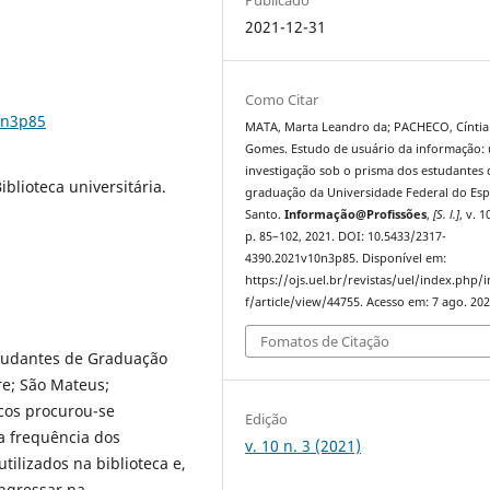
2021-12-31
Como Citar
0n3p85
MATA, Marta Leandro da; PACHECO, Cíntia
Gomes. Estudo de usuário da informação:
investigação sob o prisma dos estudantes 
blioteca universitária.
graduação da Universidade Federal do Esp
Santo.
Informação@Profissões
,
[S. l.]
, v. 1
p. 85–102, 2021. DOI: 10.5433/2317-
4390.2021v10n3p85. Disponível em:
https://ojs.uel.br/revistas/uel/index.php/
f/article/view/44755. Acesso em: 7 ago. 202
Fomatos de Citação
studantes de Graduação
e; São Mateus;
icos procurou-se
Edição
r a frequência dos
v. 10 n. 3 (2021)
utilizados na biblioteca e,
ingressar na