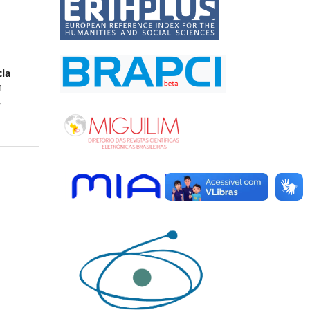
ia
m
.