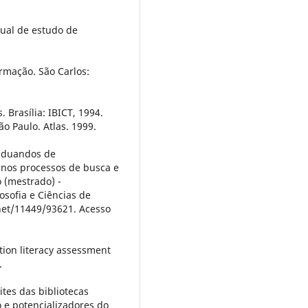
ual de estudo de
ormação. São Carlos:
 Brasília: IBICT, 1994.
ão Paulo. Atlas. 1999.
raduandos de
 nos processos de busca e
o (mestrado) -
osofia e Ciências de
.net/11449/93621. Acesso
ation literacy assessment
.
ites das bibliotecas
 e potencializadores do