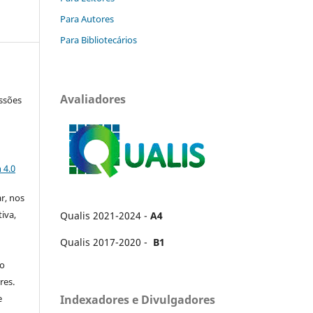
Para Autores
Para Bibliotecários
Avaliadores
ssões
a
 4.0
ar, nos
iva,
Qualis 2021-2024 -
A4
Qualis 2017-2020 -
B1
no
res.
e
Indexadores e Divulgadores