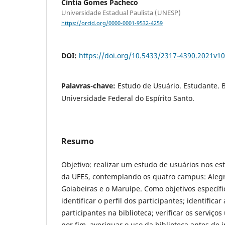
Cíntia Gomes Pacheco
Universidade Estadual Paulista (UNESP)
https://orcid.org/0000-0001-9532-4259
DOI:
https://doi.org/10.5433/2317-4390.2021v1
Palavras-chave:
Estudo de Usuário. Estudante. Bi
Universidade Federal do Espírito Santo.
Resumo
Objetivo: realizar um estudo de usuários nos e
da UFES, contemplando os quatro campus: Alegr
Goiabeiras e o Maruípe. Como objetivos específ
identificar o perfil dos participantes; identifica
participantes na biblioteca; verificar os serviços 
por fim, averiguar o uso da biblioteca antes de 