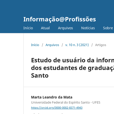
Informação@Profissões
Início
Atual
Arquivos
Notícias
Sobre
Início
/
Arquivos
/
v. 10 n. 3 (2021)
/
Artigos
Estudo de usuário da info
dos estudantes de graduaçã
Santo
Marta Leandro da Mata
Universidade Federal do Espírito Santo - UFES
https://orcid.org/0000-0002-8371-4943