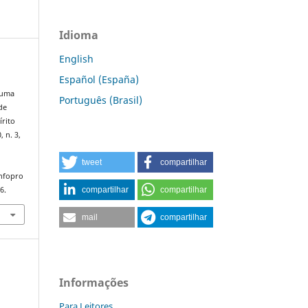
Idioma
English
Español (España)
 uma
Português (Brasil)
de
írito
0, n. 3,
tweet
compartilhar
infopro
compartilhar
compartilhar
6.
mail
compartilhar
Informações
Para Leitores