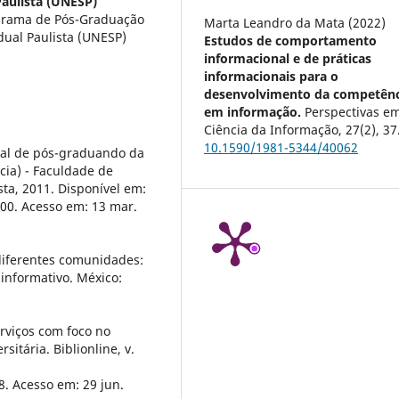
Paulista (UNESP)
grama de Pós-Graduação
Marta Leandro da Mata (2022)
dual Paulista (UNESP)
Estudos de comportamento
informacional e de práticas
informacionais para o
desenvolvimento da competênc
em informação.
Perspectivas e
Ciência da Informação,
27
(2),
37
10.1590/1981-5344/40062
nal de pós-graduando da
cia) - Faculdade de
sta, 2011. Disponível em:
00. Acesso em: 13 mar.
diferentes comunidades:
informativo. México:
rviços com foco no
itária. Biblionline, v.
8. Acesso em: 29 jun.