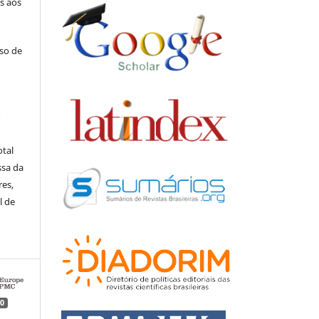
s aos
uso de
r
otal
ssa da
res,
l de
0