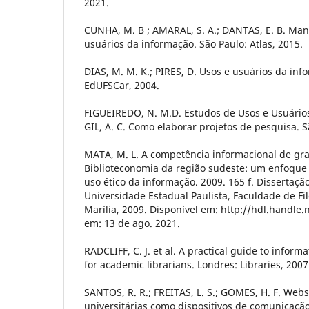
2021.
CUNHA, M. B ; AMARAL, S. A.; DANTAS, E. B. Man
usuários da informação. São Paulo: Atlas, 2015.
DIAS, M. M. K.; PIRES, D. Usos e usuários da inf
EdUFSCar, 2004.
FIGUEIREDO, N. M.D. Estudos de Usos e Usuários.
GIL, A. C. Como elaborar projetos de pesquisa. S
MATA, M. L. A competência informacional de g
Biblioteconomia da região sudeste: um enfoque
uso ético da informação. 2009. 165 f. Dissertaçã
Universidade Estadual Paulista, Faculdade de Fil
Marília, 2009. Disponível em: http://hdl.handle
em: 13 de ago. 2021.
RADCLIFF, C. J. et al. A practical guide to inform
for academic librarians. Londres: Libraries, 2007
SANTOS, R. R.; FREITAS, L. S.; GOMES, H. F. Webs
universitárias como dispositivos de comunicação