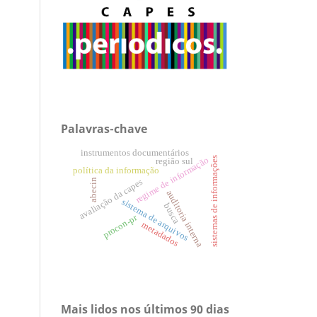
Palavras-chave
instrumentos documentários
regime de informação
sistemas de informações
região sul
política da informação
abecin
avaliação da capes
auditoria interna
sistema de arquivos
busca
procon-pr
metadados
Mais lidos nos últimos 90 dias