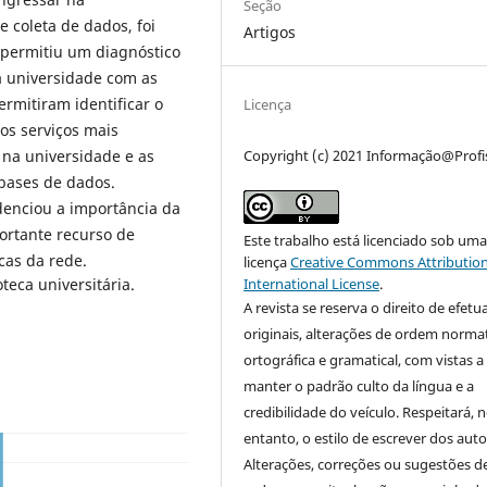
Seção
 coleta de dados, foi
Artigos
 permitiu um diagnóstico
a universidade com as
ermitiram identificar o
Licença
 os serviços mais
Copyright (c) 2021 Informação@Profi
o na universidade e as
bases de dados.
denciou a importância da
ortante recurso de
Este trabalho está licenciado sob um
cas da rede.
licença
Creative Commons Attribution
International License
.
teca universitária.
A revista se reserva o direito de efetu
originais, alterações de ordem normat
ortográfica e gramatical, com vistas a
manter o padrão culto da língua e a
credibilidade do veículo. Respeitará, 
entanto, o estilo de escrever dos auto
Alterações, correções ou sugestões d