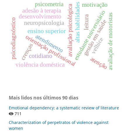
psicometria
motivação
altas habilidades
avaliação psicológica
adesão à terapia
estudante universitário
avaliação de motoristas
desenvolvimento
leitura
psicodiagnóstico
gestão em saúde
neuropsicologia
ensino superior
atendimento
orientação profissional
velhice
crenças
cotidiano
atenção
violência doméstica
Mais lidos nos últimos 90 dias
Emotional dependency: a systematic review of literature
711
Characterization of perpetratos of violence against
women