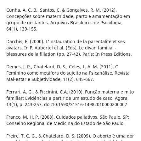
Cunha, A. C. B., Santos, C. & Gonçalves, R. M. (2012).
Concepções sobre maternidade, parto e amamentação em
grupo de gestantes. Arquivos Brasileiros de Psicologia,
64(1), 139-155.
Darchis, E. (2000). L'instauration de la parentalité et ses
avatars. In F. Aubertel et al. (Eds), Le divan familial -
blessures de la filiation (pp. 27-42). Paris: In Press Éditions.
Demes, J. R., Chatelard, D. S., Celes, L. A. M. (2011). O
Feminino como metáfora do sujeito na Psicanálise. Revista
Mal-estar e Subjetividade, 11(2), 645-667.
Ferrari, A. G., & Piccinini, C.A. (2010). Função materna e mito
familiar: Evidências a partir de um estudo de caso. Ágora,
13(1), p. 243-257. doi:10.1590/S1516-14982010000200007
Franco, M. H. P. (2008). Cuidados paliativos. São Paulo, SP:
Conselho Regional de Medicina do Estado de São Paulo.
Freire, T. C. G., & Chatelard, D. S. (2009). O aborto é uma dor