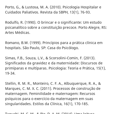
Porto, G., & Lustosa, M. A. (2010). Psicologia Hospitalar e
Cuidados Paliativos. Revista da SBPH, 13(1), 76-93.
Rodulfo, R. (1990). O brincar e o significante: Um estudo
psicanalítico sobre a constituição precoce. Porto Alegre, RS:
Artes Médicas.
Romano, B.W. (1999). Princípios para a prática clínica em
hospitais. São Paulo, SP: Casa do Psicólogo.
Simas, F.B., Souza, L.V., & Scorsolini-Comin, F. (2013).
Significados da gravidez e da maternidade: Discursos de
primíparas e multíparas. Psicologia: Teoria e Prática, 15(1),
19-34.
Stellin, R. M. R., Monteiro, C. F. A., Albuquerque, R. A., &
Marques, C. M. X. C. (2011). Processos de construção de
maternagem. Feminilidade e maternagem: Recursos
psíquicos para o exercício da maternagem em suas
singularidades. Estilos da Clínica, 16(1), 170-185.
Taguchi, M. C. M., & Pio, D. A. M. (2014). Uma leitura