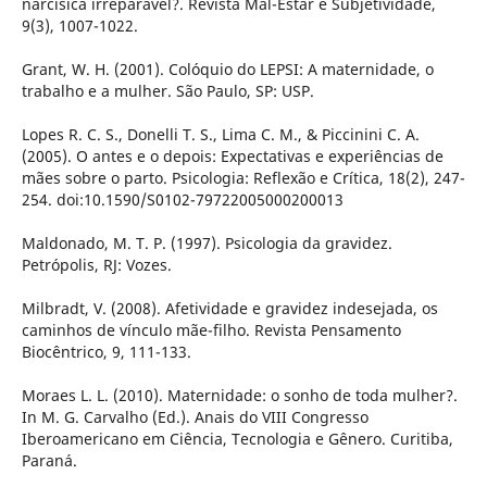
narcísica irreparável?. Revista Mal-Estar e Subjetividade,
9(3), 1007-1022.
Grant, W. H. (2001). Colóquio do LEPSI: A maternidade, o
trabalho e a mulher. São Paulo, SP: USP.
Lopes R. C. S., Donelli T. S., Lima C. M., & Piccinini C. A.
(2005). O antes e o depois: Expectativas e experiências de
mães sobre o parto. Psicologia: Reflexão e Crítica, 18(2), 247-
254. doi:10.1590/S0102-79722005000200013
Maldonado, M. T. P. (1997). Psicologia da gravidez.
Petrópolis, RJ: Vozes.
Milbradt, V. (2008). Afetividade e gravidez indesejada, os
caminhos de vínculo mãe-filho. Revista Pensamento
Biocêntrico, 9, 111-133.
Moraes L. L. (2010). Maternidade: o sonho de toda mulher?.
In M. G. Carvalho (Ed.). Anais do VIII Congresso
Iberoamericano em Ciência, Tecnologia e Gênero. Curitiba,
Paraná.