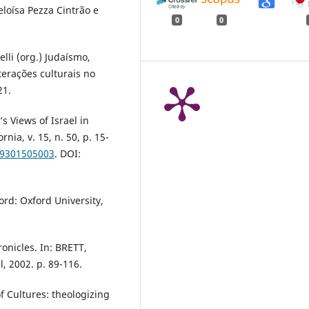
loísa Pezza Cintrão e
0
0
li (org.) Judaísmo,
terações culturais no
21.
s Views of Israel in
nia, v. 15, n. 50, p. 15-
X9301505003
. DOI:
rd: Oxford University,
onicles. In: BRETT,
l, 2002. p. 89-116.
 Cultures: theologizing