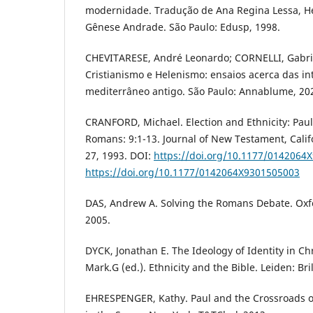
modernidade. Tradução de Ana Regina Lessa, He
Gênese Andrade. São Paulo: Edusp, 1998.
CHEVITARESE, André Leonardo; CORNELLI, Gabriel
Cristianismo e Helenismo: ensaios acerca das in
mediterrâneo antigo. São Paulo: Annablume, 20
CRANFORD, Michael. Election and Ethnicity: Paul’
Romans: 9:1-13. Journal of New Testament, Califor
27, 1993. DOI:
https://doi.org/10.1177/0142064
https://doi.org/10.1177/0142064X9301505003
DAS, Andrew A. Solving the Romans Debate. Oxfo
2005.
DYCK, Jonathan E. The Ideology of Identity in Chr
Mark.G (ed.). Ethnicity and the Bible. Leiden: Bril
EHRESPENGER, Kathy. Paul and the Crossroads of