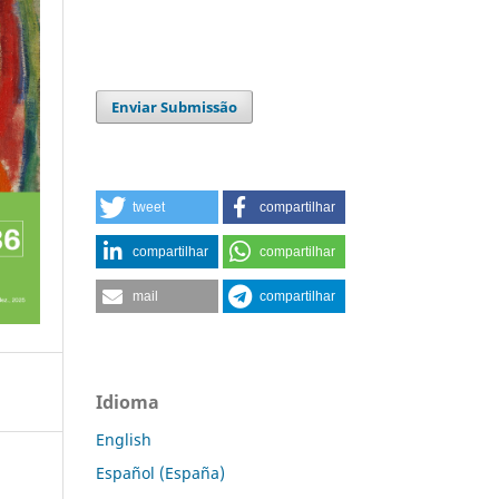
Enviar Submissão
tweet
compartilhar
compartilhar
compartilhar
mail
compartilhar
Idioma
English
Español (España)