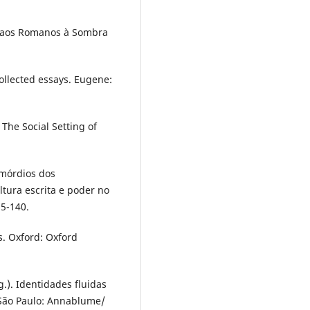
ta aos Romanos à Sombra
ollected essays. Eugene:
 The Social Setting of
imórdios dos
tura escrita e poder no
15-140.
s. Oxford: Oxford
.). Identidades fluidas
 São Paulo: Annablume/