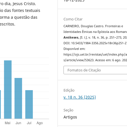
 dia, Jesus Cristo.
o das fontes textuais
forma a questão das
Como Citar
scritos.
CARNEIRO, Douglas Castro. Fronteiras e
Identidades Étnicas na Epístola aos Roman
Antíteses
,
[S. l.]
, v. 18, n. 36, p. 251–273, 20
DOI: 10.5433/1984-3356.2025v18n36p251-2
Disponível em:
https://ojs.uel.br/revistas/uel/index.php/a
s/article/view/53623. Acesso em: 6 ago. 202
Fomatos de Citação
Edição
v. 18 n. 36 (2025)
Seção
Artigos