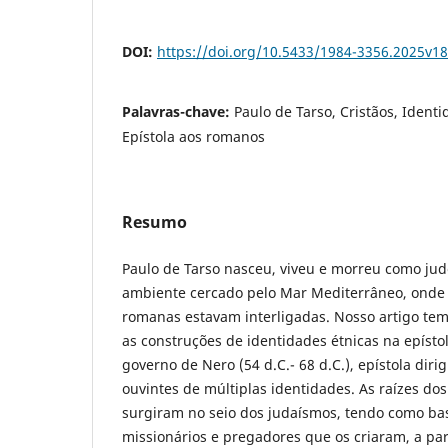
DOI:
https://doi.org/10.5433/1984-3356.2025v1
Palavras-chave:
Paulo de Tarso, Cristãos, Ident
Epístola aos romanos
Resumo
Paulo de Tarso nasceu, viveu e morreu como ju
ambiente cercado pelo Mar Mediterrâneo, onde a
romanas estavam interligadas. Nosso artigo tem
as construções de identidades étnicas na epíst
governo de Nero (54 d.C.- 68 d.C.), epístola diri
ouvintes de múltiplas identidades. As raízes do
surgiram no seio dos judaísmos, tendo como ba
missionários e pregadores que os criaram, a pa