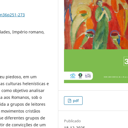
8n36p251-273
idades, Império romano,
deu piedoso, em um
s culturas helenísticas e
 como objetivo analisar
ola aos Romanos, sob o
pdf
gida a grupos de leitores
s movimentos cristãos
se diferentes grupos de
Publicado
rtir de convicções de um
18-12-2025