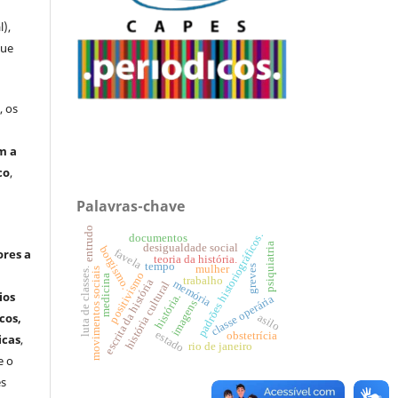
l),
que
, os
m a
co
,
Palavras-chave
entrudo
padrões historiográficos.
documentos
psiquiatria
desigualdade social
borgismo.
favela
ores a
teoria da história.
tempo
greves
mulher
movimentos sociais
luta de classes.
positivismo
medicina
trabalho
escrita da história
memória
história cultural
ios
história.
classe operária
imagens
cos,
asilo
estado
obstetrícia
icas
,
rio de janeiro
e o
es