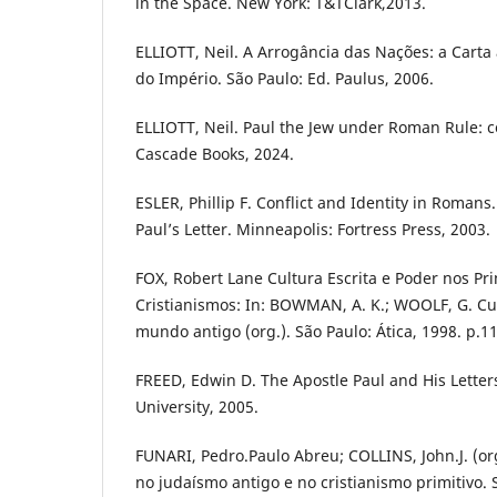
in the Space. New York: T&TClark,2013.
ELLIOTT, Neil. A Arrogância das Nações: a Car
do Império. São Paulo: Ed. Paulus, 2006.
ELLIOTT, Neil. Paul the Jew under Roman Rule: c
Cascade Books, 2024.
ESLER, Phillip F. Conflict and Identity in Romans.
Paul’s Letter. Minneapolis: Fortress Press, 2003.
FOX, Robert Lane Cultura Escrita e Poder nos Pr
Cristianismos: In: BOWMAN, A. K.; WOOLF, G. Cul
mundo antigo (org.). São Paulo: Ática, 1998. p.1
FREED, Edwin D. The Apostle Paul and His Letter
University, 2005.
FUNARI, Pedro.Paulo Abreu; COLLINS, John.J. (org
no judaísmo antigo e no cristianismo primitivo.