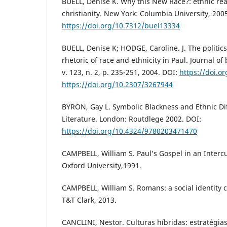
BUELL, Denise K. Why this New Race?: ethnic rea
christianity. New York: Columbia University, 200
https://doi.org/10.7312/buel13334
BUELL, Denise K; HODGE, Caroline. J. The politics
rhetoric of race and ethnicity in Paul. Journal of 
v. 123, n. 2, p. 235-251, 2004. DOI:
https://doi.o
https://doi.org/10.2307/3267944
BYRON, Gay L. Symbolic Blackness and Ethnic Dif
Literature. London: Routdlege 2002. DOI:
https://doi.org/10.4324/9780203471470
CAMPBELL, William S. Paul’s Gospel in an Intercu
Oxford University,1991.
CAMPBELL, William S. Romans: a social identity
T&T Clark, 2013.
CANCLINI, Nestor. Culturas híbridas: estratégias