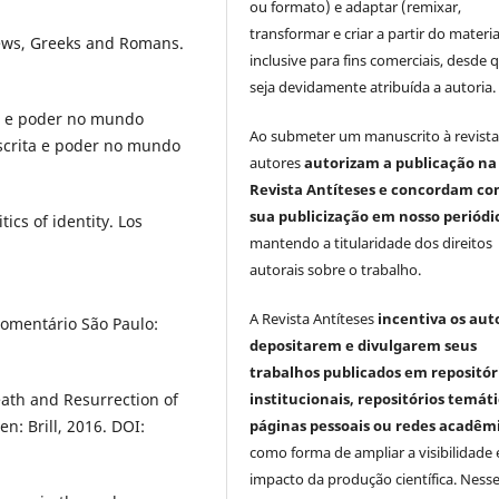
ou formato) e adaptar (remixar,
transformar e criar a partir do materia
ews, Greeks and Romans.
inclusive para fins comerciais, desde 
seja devidamente atribuída a autoria.
a e poder no mundo
Ao submeter um manuscrito à revista
scrita e poder no mundo
autores
autorizam a publicação na
Revista Antíteses e concordam co
sua publicização em nosso periódi
ics of identity. Los
mantendo a titularidade dos direitos
autorais sobre o trabalho.
A Revista Antíteses
incentiva os aut
comentário São Paulo:
depositarem e divulgarem seus
trabalhos publicados em repositór
eath and Resurrection of
institucionais, repositórios temáti
n: Brill, 2016. DOI:
páginas pessoais ou redes acadêm
como forma de ampliar a visibilidade 
impacto da produção científica. Ness