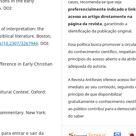
sons in the early
casos, recomenda-se que seja
5. DOI:
preferencialmente indicado o link
acesso ao artigo diretamente na
página da revista
, garantindo a
 of interpretation: the
identificação da publicação original.
biblical literature. Boston,
rg/10.2307/3267944
. DOI:
Essa política busca promover a circul
do conhecimento científico, respeita
princípios do acesso aberto e da atri
ference in Early Christian
adequada da autoria.
A Revista Antíteses oferece acesso liv
imediato ao seu conteúdo, seguindo 
ltural Context. Oxford:
princípio de que disponibilizar
gratuitamente o conhecimento cientí
ao público contribui para a democrat
 commentary. New York:
do saber
 para entrar e sair da