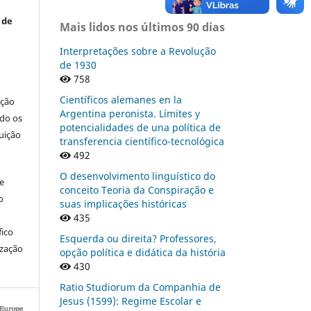
 de
Mais lidos nos últimos 90 dias
Interpretações sobre a Revolução
de 1930
758
Científicos alemanes en la
ação
Argentina peronista. Límites y
ndo os
potencialidades de una política de
buição
transferencia científico-tecnológica
492
O desenvolvimento linguístico do
re
conceito Teoria da Conspiração e
o
suas implicações históricas
435
fico
Esquerda ou direita? Professores,
ização
opção política e didática da história
430
Ratio Studiorum da Companhia de
Jesus (1599): Regime Escolar e