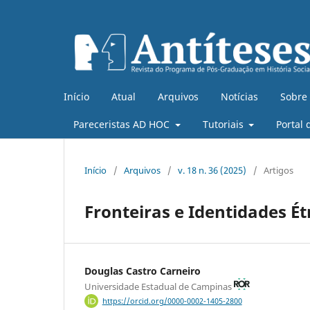
Início
Atual
Arquivos
Notícias
Sobre
Pareceristas AD HOC
Tutoriais
Portal 
Início
/
Arquivos
/
v. 18 n. 36 (2025)
/
Artigos
Fronteiras e Identidades É
Douglas Castro Carneiro
Universidade Estadual de Campinas
https://orcid.org/0000-0002-1405-2800