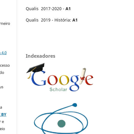
Qualis 2017-2020 -
A1
Qualis 2019 - História:
A1
rneiro
a
 4.0
Indexadores
acesso
 do
us
ça
C BY
r e
eio