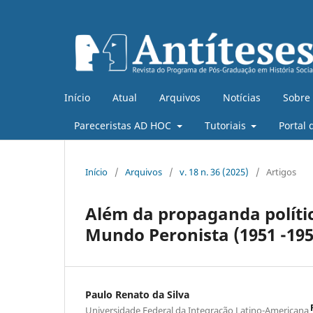
Início
Atual
Arquivos
Notícias
Sobre
Pareceristas AD HOC
Tutoriais
Portal 
Início
/
Arquivos
/
v. 18 n. 36 (2025)
/
Artigos
Além da propaganda polític
Mundo Peronista (1951 -195
Paulo Renato da Silva
Universidade Federal da Integração Latino-Americana