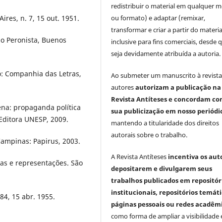
redistribuir o material em qualquer m
res, n. 7, 15 out. 1951.
ou formato) e adaptar (remixar,
transformar e criar a partir do materia
o Peronista, Buenos
inclusive para fins comerciais, desde 
seja devidamente atribuída a autoria.
o: Companhia das Letras,
Ao submeter um manuscrito à revista
autores
autorizam a publicação na
Revista Antíteses e concordam co
na: propaganda política
sua publicização em nosso periódi
Editora UNESP, 2009.
mantendo a titularidade dos direitos
autorais sobre o trabalho.
Campinas: Papirus, 2003.
A Revista Antíteses
incentiva os aut
cas e representações. São
depositarem e divulgarem seus
trabalhos publicados em repositór
institucionais, repositórios temáti
4, 15 abr. 1955.
páginas pessoais ou redes acadêm
como forma de ampliar a visibilidade 