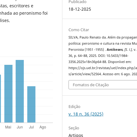
Publicado
tas, escritores e
18-12-2025
inhada ao peronismo foi
ises.
Como Citar
SILVA, Paulo Renato da. Além da propaga
política: peronismo e cultura na revista M
Peronista (1951 -1955) .
Antíteses
,
[S. l.]
, v.
36, p. 64–88, 2025. DOI: 10.5433/1984-
3356.2025v18n36p64-88. Disponível em:
https://ojs.uel.br/revistas/uel/index.php/a
s/article/view/52564. Acesso em: 6 ago. 202
Fomatos de Citação
Edição
v. 18 n. 36 (2025)
Seção
Artigos