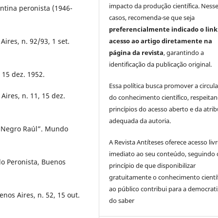
impacto da produção científica. Ness
entina peronista (1946-
casos, recomenda-se que seja
preferencialmente indicado o link
res, n. 92/93, 1 set.
acesso ao artigo diretamente na
página da revista
, garantindo a
identificação da publicação original.
 15 dez. 1952.
Essa política busca promover a circul
ires, n. 11, 15 dez.
do conhecimento científico, respeita
princípios do acesso aberto e da atri
adequada da autoria.
 “Negro Raúl”. Mundo
A Revista Antíteses oferece acesso liv
imediato ao seu conteúdo, seguindo 
do Peronista, Buenos
princípio de que disponibilizar
gratuitamente o conhecimento cientí
ao público contribui para a democrat
nos Aires, n. 52, 15 out.
do saber