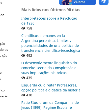
es
Mais lidos nos últimos 90 dias
 de
Interpretações sobre a Revolução
de 1930
758
Científicos alemanes en la
Argentina peronista. Límites y
ação
potencialidades de una política de
ndo os
transferencia científico-tecnológica
492
buição
O desenvolvimento linguístico do
conceito Teoria da Conspiração e
re
suas implicações históricas
435
o
Esquerda ou direita? Professores,
opção política e didática da história
fico
430
ização
Ratio Studiorum da Companhia de
Jesus (1599): Regime Escolar e