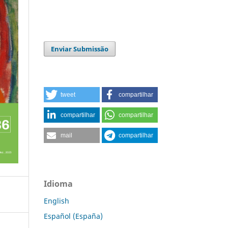
Enviar Submissão
tweet
compartilhar
compartilhar
compartilhar
mail
compartilhar
Idioma
English
Español (España)