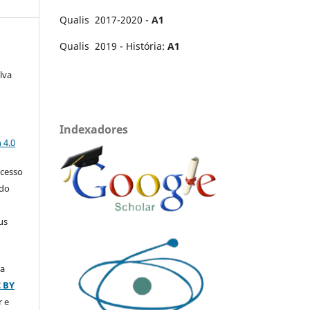
Qualis 2017-2020 -
A1
Qualis 2019 - História:
A1
lva
Indexadores
a
 4.0
acesso
 do
us
ça
C BY
r e