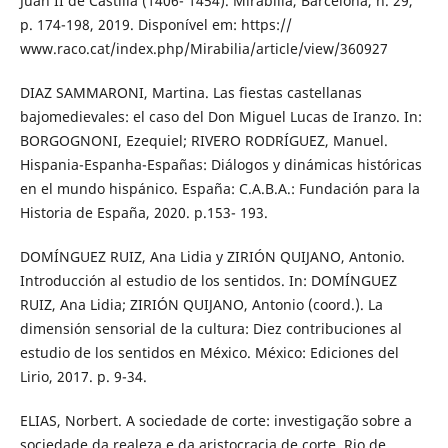
Juan II de Castilla (1406- 1454). Mirabilia, Barcelona, n. 29,
p. 174-198, 2019. Disponível em: https://
www.raco.cat/index.php/Mirabilia/article/view/360927
DIAZ SAMMARONI, Martina. Las fiestas castellanas
bajomedievales: el caso del Don Miguel Lucas de Iranzo. In:
BORGOGNONI, Ezequiel; RIVERO RODRÍGUEZ, Manuel.
Hispania-Espanha-Españas: Diálogos y dinámicas históricas
en el mundo hispánico. España: C.A.B.A.: Fundación para la
Historia de España, 2020. p.153- 193.
DOMÍNGUEZ RUIZ, Ana Lidia y ZIRIÓN QUIJANO, Antonio.
Introducción al estudio de los sentidos. In: DOMÍNGUEZ
RUIZ, Ana Lidia; ZIRIÓN QUIJANO, Antonio (coord.). La
dimensión sensorial de la cultura: Diez contribuciones al
estudio de los sentidos en México. México: Ediciones del
Lirio, 2017. p. 9-34.
ELIAS, Norbert. A sociedade de corte: investigação sobre a
sociedade da realeza e da aristocracia de corte. Rio de