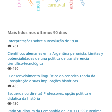
medicina
archivo
carnaval
Mais lidos nos últimos 90 dias
Interpretações sobre a Revolução de 1930
761
Científicos alemanes en la Argentina peronista. Límites y
potencialidades de una política de transferencia
científico-tecnológica
490
O desenvolvimento linguístico do conceito Teoria da
Conspiração e suas implicações históricas
435
Esquerda ou direita? Professores, opção política e
didática da história
430
Ratio Studiorum da Companhia de Jesus (1599): Regime