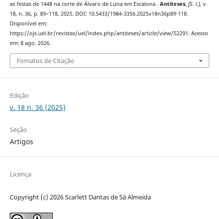
as festas de 1448 na corte de Álvaro de Luna em Escalona .
Antíteses
,
[S. l.]
, v.
18, n. 36, p. 89–118, 2025. DOI: 10.5433/1984-3356.2025v18n36p89-118.
Disponível em:
https://ojs.uel.br/revistas/uel/index.php/antiteses/article/view/52291. Acesso
em: 8 ago. 2026.
Fomatos de Citação
Edição
v. 18 n. 36 (2025)
Seção
Artigos
Licença
Copyright (c) 2026 Scarlett Dantas de Sá Almeida