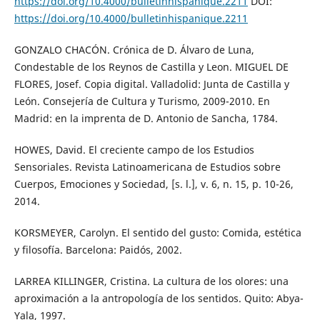
https://doi.org/10.4000/bulletinhispanique.2211
DOI:
https://doi.org/10.4000/bulletinhispanique.2211
GONZALO CHACÓN. Crónica de D. Álvaro de Luna,
Condestable de los Reynos de Castilla y Leon. MIGUEL DE
FLORES, Josef. Copia digital. Valladolid: Junta de Castilla y
León. Consejería de Cultura y Turismo, 2009-2010. En
Madrid: en la imprenta de D. Antonio de Sancha, 1784.
HOWES, David. El creciente campo de los Estudios
Sensoriales. Revista Latinoamericana de Estudios sobre
Cuerpos, Emociones y Sociedad, [s. l.], v. 6, n. 15, p. 10-26,
2014.
KORSMEYER, Carolyn. El sentido del gusto: Comida, estética
y filosofía. Barcelona: Paidós, 2002.
LARREA KILLINGER, Cristina. La cultura de los olores: una
aproximación a la antropología de los sentidos. Quito: Abya-
Yala, 1997.