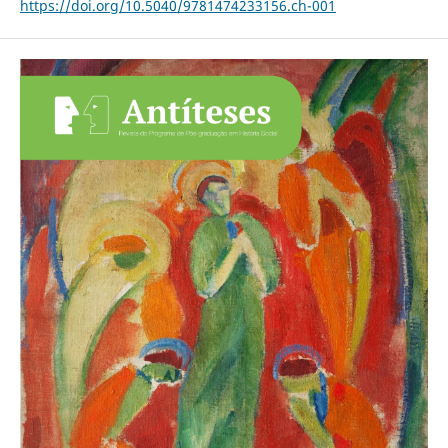
https://doi.org/10.5040/9781474233156.ch-001