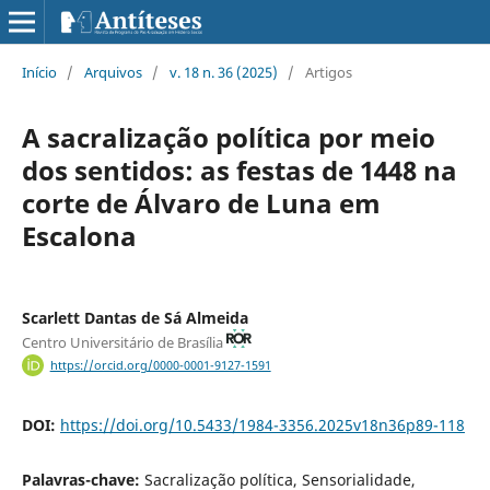
Início
/
Arquivos
/
v. 18 n. 36 (2025)
/
Artigos
A sacralização política por meio
dos sentidos: as festas de 1448 na
corte de Álvaro de Luna em
Escalona
Scarlett Dantas de Sá Almeida
Centro Universitário de Brasília
https://orcid.org/0000-0001-9127-1591
DOI:
https://doi.org/10.5433/1984-3356.2025v18n36p89-118
Palavras-chave:
Sacralização política, Sensorialidade,