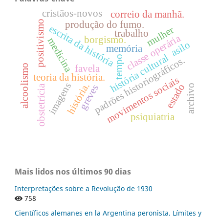
cristãos-novos
correio da manhã.
positivismo
produção do fumo.
escrita da história
mulher
trabalho
classe operária
borgismo.
medicina
asilo
memória
história cultural
tempo
padrões historiográficos.
alcoolismo
favela
teoria da história.
movimentos sociais
imagens
história.
estado
archivo
greves
obstetrícia
psiquiatria
Mais lidos nos últimos 90 dias
Interpretações sobre a Revolução de 1930
758
Científicos alemanes en la Argentina peronista. Límites y