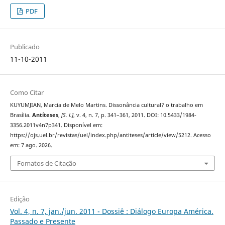
PDF
Publicado
11-10-2011
Como Citar
KUYUMJIAN, Marcia de Melo Martins. Dissonância cultural? o trabalho em
Brasília.
Antíteses
,
[S. l.]
, v. 4, n. 7, p. 341–361, 2011. DOI: 10.5433/1984-
3356.2011v4n7p341. Disponível em:
https://ojs.uel.br/revistas/uel/index.php/antiteses/article/view/5212. Acesso
em: 7 ago. 2026.
Fomatos de Citação
Edição
Vol. 4, n. 7, jan./jun. 2011 - Dossiê : Diálogo Europa América.
Passado e Presente