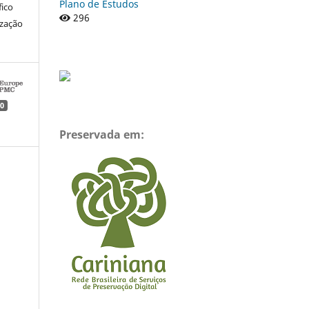
Plano de Estudos
fico
296
ização
0
Preservada em: