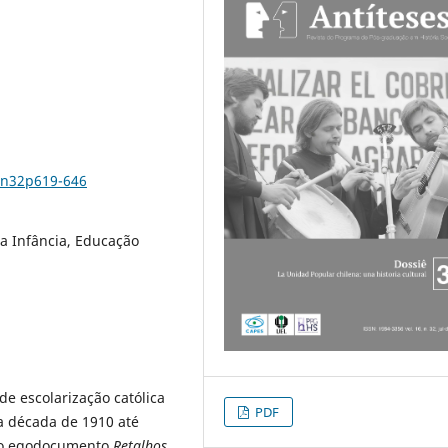
6n32p619-646
da Infância, Educação
 de escolarização católica
PDF
da década de 1910 até
 o egodocumento
Retalhos