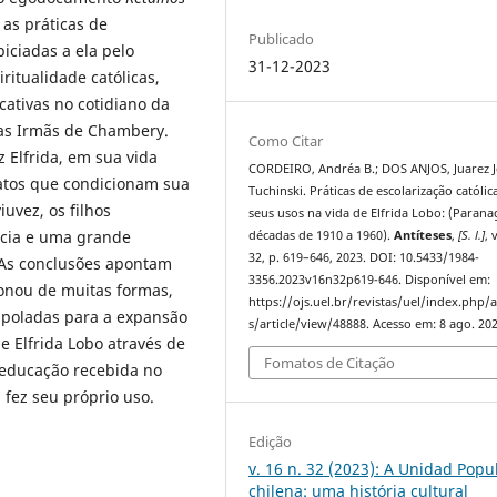
 as práticas de
Publicado
piciadas a ela pelo
31-12-2023
ritualidade católicas,
ativas no cotidiano da
las Irmãs de Chambery.
Como Citar
 Elfrida, em sua vida
CORDEIRO, Andréa B.; DOS ANJOS, Juarez 
fatos que condicionam sua
Tuchinski. Práticas de escolarização católic
iuvez, os filhos
seus usos na vida de Elfrida Lobo: (Parana
ncia e uma grande
décadas de 1910 a 1960).
Antíteses
,
[S. l.]
, 
32, p. 619–646, 2023. DOI: 10.5433/1984-
. As conclusões apontam
3356.2023v16n32p619-646. Disponível em:
ionou de muitas formas,
https://ojs.uel.br/revistas/uel/index.php/a
apoladas para a expansão
s/article/view/48888. Acesso em: 8 ago. 202
de Elfrida Lobo através de
Fomatos de Citação
 educação recebida no
 fez seu próprio uso.
Edição
v. 16 n. 32 (2023): A Unidad Popu
chilena: uma história cultural