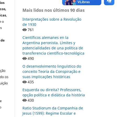
ios
cos,
Mais lidos nos últimos 90 dias
icas
,
Interpretações sobre a Revolução
e o
de 1930
es
761
Científicos alemanes en la
 de
Argentina peronista. Límites y
potencialidades de una política de
transferencia científico-tecnológica
490
O desenvolvimento linguístico do
ação
conceito Teoria da Conspiração e
suas implicações históricas
ndo os
435
buição
Esquerda ou direita? Professores,
opção política e didática da história
430
re
o
Ratio Studiorum da Companhia de
Jesus (1599): Regime Escolar e