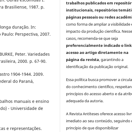
trabalhos publicados em repositór
ra Brasiliense, 1987. p.
institucionais, repositórios temáti
páginas pessoais ou redes acadêm
como forma de ampliar a visibilidade 
 longa duração. In:
impacto da produção científica. Ness
 Paulo: Perspectiva, 2007.
casos, recomenda-se que seja
preferencialmente indicado o link
acesso ao artigo diretamente na
 BURKE, Peter. Variedades
página da revista
, garantindo a
rasileira, 2000. p. 67-90.
identificação da publicação original.
astro 1904-1944. 2009.
Essa política busca promover a circul
ederal do Paraná,
do conhecimento científico, respeita
princípios do acesso aberto e da atri
adequada da autoria.
balhos manuais e ensino
ado) - Universidade de
A Revista Antíteses oferece acesso liv
imediato ao seu conteúdo, seguindo 
princípio de que disponibilizar
cas e representações.