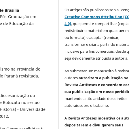
Os artigos são publicados sob a licen
e Brasília
e Pós-Graduação em
Creative Commons Attribution (C
de de Educação da
4.0)
, que permite compartilhar (copia
redistribuir o material em qualquer m
ou formato) e adaptar (remixar,
transformar e criar a partir do materia
inclusive para fins comerciais, desde 
seja devidamente atribuída a autoria.
nismo na Província do
Ao submeter um manuscrito à revista
 do Paraná revisitada.
autores
autorizam a publicação na
Revista Antíteses e concordam co
sua publicização em nosso periódi
diocesanização do
mantendo a titularidade dos direitos
de Botucatu no sertão
autorais sobre o trabalho.
História) - Universidade
2012.
A Revista Antíteses
incentiva os aut
depositarem e divulgarem seus
In: Obras escolhidas I: