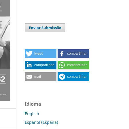
Enviar Submissão
tweet
compartilhar
compartilhar
compartilhar
mail
compartilhar
Idioma
English
Español (España)