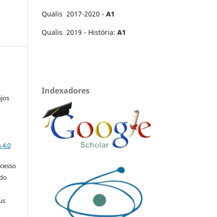
Qualis 2017-2020 -
A1
Qualis 2019 - História:
A1
Indexadores
njos
a
 4.0
acesso
 do
us