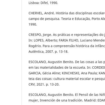
Lisboa: Difel, 1990.
CHERVEL, André. História das disciplinas escola
campo de pesquisa. Teoria e Educação, Porto Aleg
1990.
CRESPO, Jorge. As práticas e representações do
In: LOPES, Alberto; FARIA FILHO, Luciano Mend
Rogério. Para a compreensão histórica da infânc
Autêntica, 2007. p. 13-18.
ESCOLANO, Augustin Benito. De las cosas a las 
em las materialidades de la escuela. In: CORDE
GARCIA, Gécia Aline; KINCHESKI, Ana Paula; KA
teia das coisas: cultura material escolar e pesq
CRV, 2021. p. 13-20.
ESCOLANO, Augustin Benito. El Pensil de las Niñ
mujer, Invención de una tradición. Madrid: EDAF