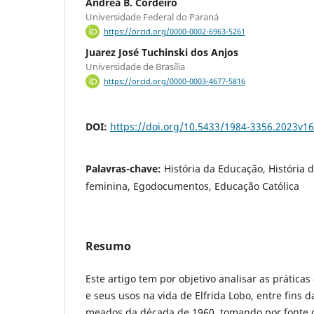
Andréa B. Cordeiro
Universidade Federal do Paraná
https://orcid.org/0000-0002-6963-5261
Juarez José Tuchinski dos Anjos
Universidade de Brasília
https://orcid.org/0000-0003-4677-5816
DOI:
https://doi.org/10.5433/1984-3356.2023v1
Palavras-chave:
História da Educação, História 
feminina, Egodocumentos, Educação Católica
Resumo
Este artigo tem por objetivo analisar as práticas
e seus usos na vida de Elfrida Lobo, entre fins 
meados da década de 1960, tomando por fonte