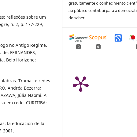
gratuitamente o conhecimento cientí
ao público contribui para a democrat
res: reflexões sobre um
do saber
re, n. 2, p. 177-229,
 jogo no Antigo Regime.
0
0
es de; FERNANDES,
ia. Belo Horizone:
palabras. Tramas e redes
IRO, Andréa Bezerra;
NAZAWA, Júlia Naomi. A
uisa em rede. CURITIBA:
as: la educación de la
, 2001.