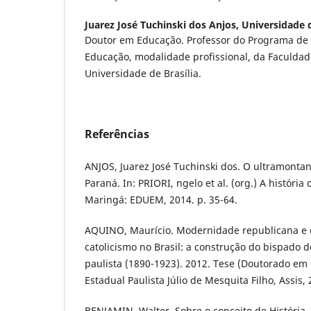
Juarez José Tuchinski dos Anjos,
Universidade d
Doutor em Educação. Professor do Programa d
Educação, modalidade profissional, da Faculda
Universidade de Brasília.
Referências
ANJOS, Juarez José Tuchinski dos. O ultramonta
Paraná. In: PRIORI, ngelo et al. (org.) A história
Maringá: EDUEM, 2014. p. 35-64.
AQUINO, Maurício. Modernidade republicana e 
catolicismo no Brasil: a construção do bispado 
paulista (1890-1923). 2012. Tese (Doutorado em 
Estadual Paulista Júlio de Mesquita Filho, Assis, 
BENJAMIN, Walter. Sobre o conceito de História. 