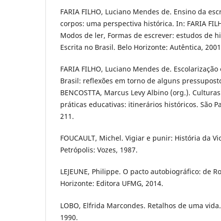
FARIA FILHO, Luciano Mendes de. Ensino da escr
corpos: uma perspectiva histórica. In: FARIA FI
Modos de ler, Formas de escrever: estudos de hi
Escrita no Brasil. Belo Horizonte: Autêntica, 2001
FARIA FILHO, Luciano Mendes de. Escolarização e
Brasil: reflexões em torno de alguns pressuposto
BENCOSTTA, Marcus Levy Albino (org.). Culturas
práticas educativas: itinerários históricos. São P
211.
FOUCAULT, Michel. Vigiar e punir: História da Vio
Petrópolis: Vozes, 1987.
LEJEUNE, Philippe. O pacto autobiográfico: de R
Horizonte: Editora UFMG, 2014.
LOBO, Elfrida Marcondes. Retalhos de uma vida. 
1990.