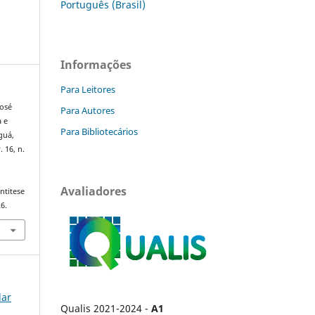
Português (Brasil)
Informações
Para Leitores
José
Para Autores
a e
Para Bibliotecários
guá,
v. 16, n.
Avaliadores
ntitese
6.
lar
Qualis 2021-2024 -
A1