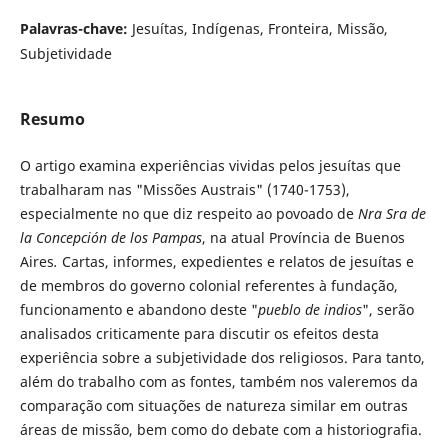
Palavras-chave:
Jesuítas, Indígenas, Fronteira, Missão,
Subjetividade
Resumo
O artigo examina experiências vividas pelos jesuítas que
trabalharam nas "Missões Austrais" (1740-1753),
especialmente no que diz respeito ao povoado de
N
ra
S
ra
de
la Concepción de los Pampas
, na atual Província de Buenos
Aires
.
Cartas, informes, expedientes e relatos de jesuítas e
de membros do governo colonial referentes à fundação,
funcionamento e abandono deste "
pueblo de indios
", serão
analisados criticamente para discutir os efeitos desta
experiência sobre a subjetividade dos religiosos. Para tanto,
além do trabalho com as fontes, também nos valeremos da
comparação com situações de natureza similar em outras
áreas de missão, bem como do debate com a historiografia.