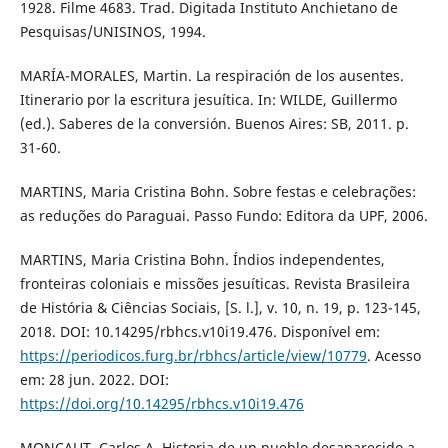
1928. Filme 4683. Trad. Digitada Instituto Anchietano de
Pesquisas/UNISINOS, 1994.
MARÍA-MORALES, Martin. La respiración de los ausentes.
Itinerario por la escritura jesuítica. In: WILDE, Guillermo
(ed.). Saberes de la conversión. Buenos Aires: SB, 2011. p.
31-60.
MARTINS, Maria Cristina Bohn. Sobre festas e celebrações:
as reduções do Paraguai. Passo Fundo: Editora da UPF, 2006.
MARTINS, Maria Cristina Bohn. Índios independentes,
fronteiras coloniais e missões jesuíticas. Revista Brasileira
de História & Ciências Sociais, [S. l.], v. 10, n. 19, p. 123-145,
2018. DOI: 10.14295/rbhcs.v10i19.476. Disponível em:
https://periodicos.furg.br/rbhcs/article/view/10779
. Acesso
em: 28 jun. 2022. DOI:
https://doi.org/10.14295/rbhcs.v10i19.476
MONCAUT, Carlos A. Historia de un pueblo desaparecido a