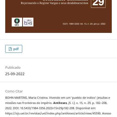
pdf
Publicado
25-09-2022
Como Citar
BOHN MARTINS, Maria Cristina. Vivendo em um ’pueblo de indios’: Jesuítas e
missões nas fronteiras do império.
Antíteses
,
[S. l.]
, v. 15, n. 29, p. 182–208,
2022. DOI: 10.5433/1984-3356.2022v15n29p182-208. Disponível em:
https://ojs.uel.br/revistas/uel/index.php/antiteses/article/view/45590. Acesso