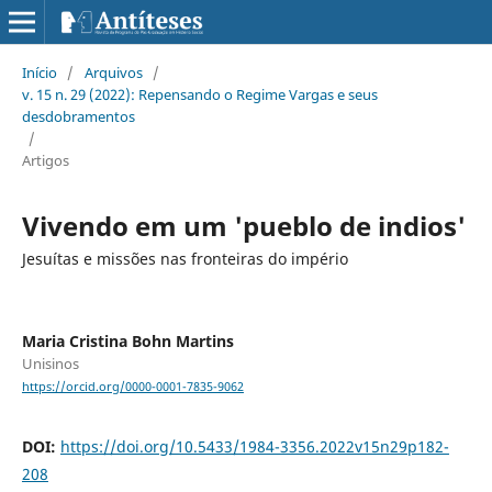
Início
/
Arquivos
/
v. 15 n. 29 (2022): Repensando o Regime Vargas e seus
desdobramentos
/
Artigos
Vivendo em um 'pueblo de indios'
Jesuítas e missões nas fronteiras do império
Maria Cristina Bohn Martins
Unisinos
https://orcid.org/0000-0001-7835-9062
DOI:
https://doi.org/10.5433/1984-3356.2022v15n29p182-
208