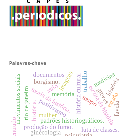
Palavras-chave
imagens
medicina
trabalho
documentos
história cultural
movimentos sociais
história
borgismo.
asilo
escrita da história
rio de janeiro
teoria da história.
greves
estado
memória
tempo
positivismo
história.
favela
mulher
entrudo
padrões historiográficos.
produção do fumo.
luta de classes.
ginecologia
psiquiatria