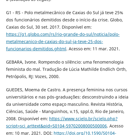
G1 - RS - Polo metalmecânico de Caxias do Sul já teve 25%
dos funcionários demitidos desde o início da crise. Globo,
Caxias do Sul, 30 set. 2017. Disponível em:
https://g1.globo.com/rs/rio-grande-do-sul/noticia/polo-
metalmecanico-de-caxias-do-sul-ja-teve-25-dos-
funcionarios-demitidos.ghtml
. Acesso em: 11 mar. 2021.
GEBARA, Ivone. Rompendo o silêncio: uma fenomenologia
feminista do mal. Tradução de Lúcia Mathilde Endlich Orth,
Petrópolis, RJ: Vozes, 2000.
GUEDES, Moema de Castro. A presença feminina nos cursos
universitários e nas pós-graduações: desconstruindo a ideia
da universidade como espaço masculino. Revista História,
Ciências, Saúde - Manguinhos, v.15, sppl.0, Rio de Janeiro,
2008. Disponível em:
https://www.scielo.br/scielo.php?
script=sci_arttext&pid=S0104-59702008000500006
. Acesso
em: 10 mar. 2021. DOI:
https://doi.org/10.1590/S0104-