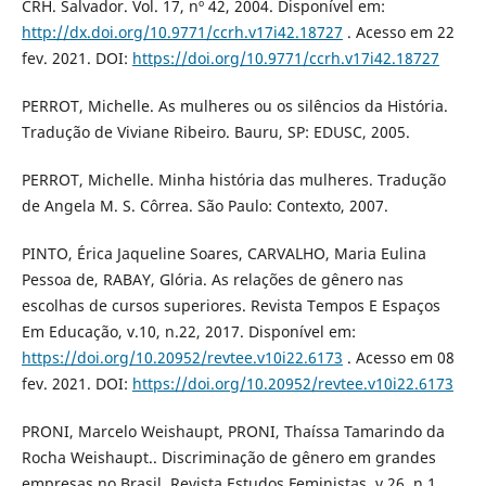
CRH. Salvador. Vol. 17, nº 42, 2004. Disponível em:
http://dx.doi.org/10.9771/ccrh.v17i42.18727
. Acesso em 22
fev. 2021. DOI:
https://doi.org/10.9771/ccrh.v17i42.18727
PERROT, Michelle. As mulheres ou os silêncios da História.
Tradução de Viviane Ribeiro. Bauru, SP: EDUSC, 2005.
PERROT, Michelle. Minha história das mulheres. Tradução
de Angela M. S. Côrrea. São Paulo: Contexto, 2007.
PINTO, Érica Jaqueline Soares, CARVALHO, Maria Eulina
Pessoa de, RABAY, Glória. As relações de gênero nas
escolhas de cursos superiores. Revista Tempos E Espaços
Em Educação, v.10, n.22, 2017. Disponível em:
https://doi.org/10.20952/revtee.v10i22.6173
. Acesso em 08
fev. 2021. DOI:
https://doi.org/10.20952/revtee.v10i22.6173
PRONI, Marcelo Weishaupt, PRONI, Thaíssa Tamarindo da
Rocha Weishaupt.. Discriminação de gênero em grandes
empresas no Brasil. Revista Estudos Feministas, v.26, n.1,