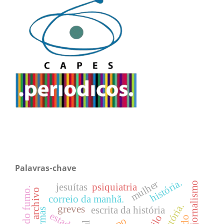
Palavras-chave
história.
mulher
fotojornalismo
jesuítas
psiquiatria
archivo
correio da manhã.
greves
escrita da história
estado