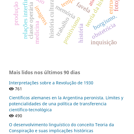
produção do fumo.
teoria da história.
relações interfirmas
asilo
entrudo
tempo
história cultural
favela
classe operária
memória
imagens
borgismo.
positivismo
trabalho
medicina
obstetrícia
história
inquisição
Mais lidos nos últimos 90 dias
Interpretações sobre a Revolução de 1930
761
Científicos alemanes en la Argentina peronista. Límites y
potencialidades de una política de transferencia
científico-tecnológica
490
O desenvolvimento linguístico do conceito Teoria da
Conspiração e suas implicações históricas