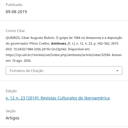
Publicado
09-08-2019
Como Citar
QUEIROS, César Augusto Bubolz. O golpe de 1964 no Amazonas e a deposição
do governador Plínio Coelho.
Antíteses
,
[S. l.]
, v. 12, n. 23, p. 542–562, 2019.
DOI: 10.5433/1984-3356.2019v12n23p542. Disponível em:
https://ojs.uel.br/revistas/uel/index.php/antiteses/article/view/32594. Acesso
em: 10 ago. 2026.
Fomatos de Citação
Edição
v. 12 n. 23 (2019): Revistas Culturales de iberoamérica
Seção
Artigos