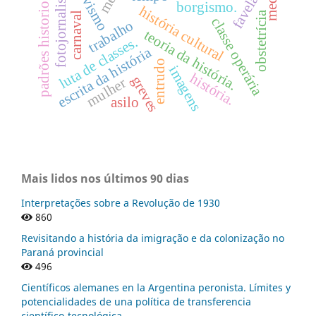
padrões historiográficos.
fotojornalismo
favela
borgismo.
história cultural
obstetrícia
carnaval
classe operária
trabalho
teoria da história.
luta de classes.
escrita da história
entrudo
imagens
história.
greves
mulher
asilo
Mais lidos nos últimos 90 dias
Interpretações sobre a Revolução de 1930
860
Revisitando a história da imigração e da colonização no
Paraná provincial
496
Científicos alemanes en la Argentina peronista. Límites y
potencialidades de una política de transferencia
científico-tecnológica