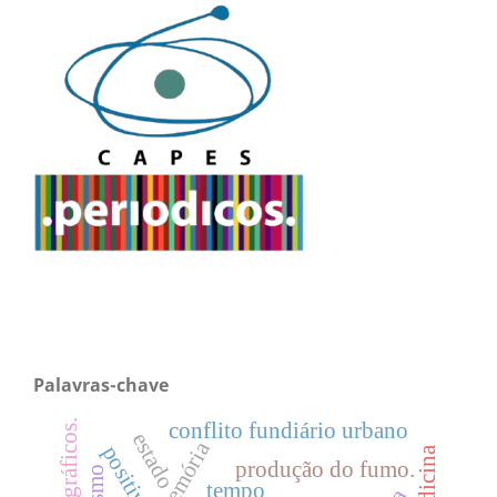
Palavras-chave
conflito fundiário urbano
estado
memória
positivismo
medicina
produção do fumo.
tempo