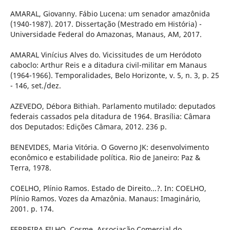
AMARAL, Giovanny. Fábio Lucena: um senador amazônida
(1940-1987). 2017. Dissertação (Mestrado em História) -
Universidade Federal do Amazonas, Manaus, AM, 2017.
AMARAL Vinícius Alves do. Vicissitudes de um Heródoto
caboclo: Arthur Reis e a ditadura civil-militar em Manaus
(1964-1966). Temporalidades, Belo Horizonte, v. 5, n. 3, p. 25
- 146, set./dez.
AZEVEDO, Débora Bithiah. Parlamento mutilado: deputados
federais cassados pela ditadura de 1964. Brasília: Câmara
dos Deputados: Edições Câmara, 2012. 236 p.
BENEVIDES, Maria Vitória. O Governo JK: desenvolvimento
econômico e estabilidade política. Rio de Janeiro: Paz &
Terra, 1978.
COELHO, Plínio Ramos. Estado de Direito...?. In: COELHO,
Plínio Ramos. Vozes da Amazônia. Manaus: Imaginário,
2001. p. 174.
FERREIRA FILHO, Cosme. Associação Comercial do